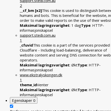
support.stedi.com.au
2
__cf_bm [x2]
This cookie is used to distinguish betwe
humans and bots. This is beneficial for the website, in
order to make valid reports on the use of their websi
Maksimal lagringsvarighet
: 1 dag
Type
: HTTP-
informasjonskapsel
support.stedi.com.au
1
_cfuvid
This cookie is a part of the services provided
Cloudflare - Including load-balancing, deliverance of
website content and serving DNS connection for web
operators.
Maksimal lagringsvarighet
: Økt
Type
: HTTP-
informasjonskapsel
www.ekstralyskongen.dk
1
theme_id
Venter
Maksimal lagringsvarighet
: Økt
Type
: HTTP-
informasjonskapsel
Egenskaper
0