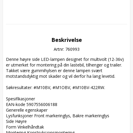
Beskrivelse
Artnr: 760993
Denne høyre side LED-lampen designet for multivolt (12-36v) 
er utmerket for montering på din lastebil, tilhenger og trailer. 
Takket være gummihylsen er denne lampen svært 
motstandsdyktig mot skader og vil derfor ha lang levetid. 

Søkresultater: #M10BV, #M1OBV, #M10BV-422RW.

Spesifikasjoner  

EAN-kode 5907556006188  

Generelle egenskaper  

Lysfunksjoner Front markeringlys, Bakre markeringlys  

Side Høyre  

Form Vinkelhåndtak  

Montering Konstruksjonsmontering  
