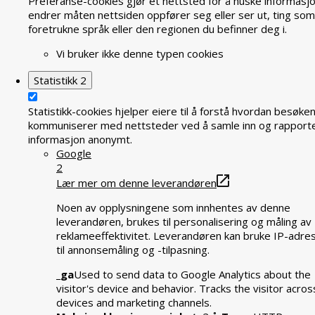
Preferanse-cookies gjør et nettsted for å huske informasj
endrer måten nettsiden oppfører seg eller ser ut, ting som
foretrukne språk eller den regionen du befinner deg i.
Vi bruker ikke denne typen cookies
Statistikk
2
Statistikk-cookies hjelper eiere til å forstå hvordan besøke
kommuniserer med nettsteder ved å samle inn og rapport
informasjon anonymt.
Google
2
Lær mer om denne leverandøren
Noen av opplysningene som innhentes av denne
leverandøren, brukes til personalisering og måling av
reklameeffektivitet. Leverandøren kan bruke IP-adre
til annonsemåling og -tilpasning.
_ga
Used to send data to Google Analytics about the
visitor's device and behavior. Tracks the visitor acros
devices and marketing channels.