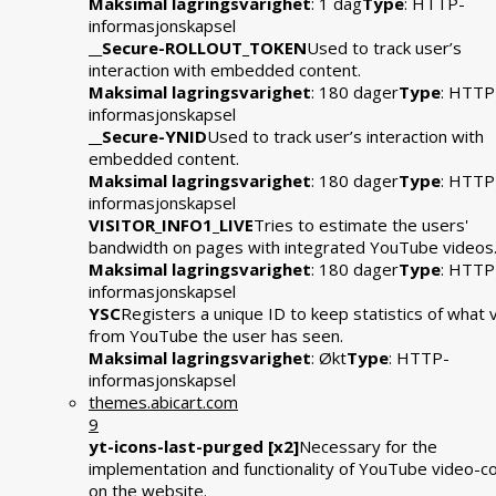
Maksimal lagringsvarighet
: 1 dag
Type
: HTTP-
informasjonskapsel
__Secure-ROLLOUT_TOKEN
Used to track user’s
interaction with embedded content.
Maksimal lagringsvarighet
: 180 dager
Type
: HTTP
informasjonskapsel
__Secure-YNID
Used to track user’s interaction with
embedded content.
Maksimal lagringsvarighet
: 180 dager
Type
: HTTP
informasjonskapsel
VISITOR_INFO1_LIVE
Tries to estimate the users'
bandwidth on pages with integrated YouTube videos
Maksimal lagringsvarighet
: 180 dager
Type
: HTTP
informasjonskapsel
YSC
Registers a unique ID to keep statistics of what 
from YouTube the user has seen.
Maksimal lagringsvarighet
: Økt
Type
: HTTP-
informasjonskapsel
themes.abicart.com
9
yt-icons-last-purged [x2]
Necessary for the
implementation and functionality of YouTube video-c
on the website.