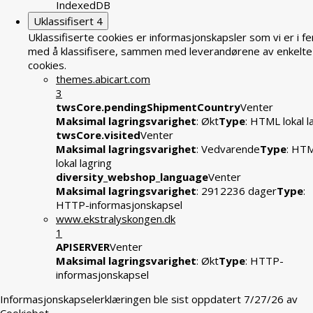
IndexedDB
Uklassifisert
4
Uklassifiserte cookies er informasjonskapsler som vi er i fe
med å klassifisere, sammen med leverandørene av enkelte
cookies.
themes.abicart.com
3
twsCore.pendingShipmentCountry
Venter
Maksimal lagringsvarighet
: Økt
Type
: HTML lokal l
twsCore.visited
Venter
Maksimal lagringsvarighet
: Vedvarende
Type
: HT
lokal lagring
diversity_webshop_language
Venter
Maksimal lagringsvarighet
: 2912236 dager
Type
:
HTTP-informasjonskapsel
www.ekstralyskongen.dk
1
APISERVER
Venter
Maksimal lagringsvarighet
: Økt
Type
: HTTP-
informasjonskapsel
Informasjonskapselerklæringen ble sist oppdatert 7/27/26 av
Cookiebot