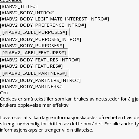
[#IABV2_TITLE#]
[#IABV2_BODY_INTRO#]
[#IABV2_BODY_LEGITIMATE_INTEREST_INTRO#]
[#IABV2_BODY_PREFERENCE_INTRO#]
[#IABV2_LABEL_PURPOSES#]
[#IABV2_BODY_PURPOSES_INTRO#]
[#IABV2_BODY_PURPOSES#]
[#IABV2_LABEL_FEATURES#]
[#IABV2_BODY_FEATURES_INTRO#]
[#IABV2_BODY_FEATURES#]
[#IABV2_LABEL_PARTNERS#]
[#IABV2_BODY_PARTNERS_INTRO#]
[#IABV2_BODY_PARTNERS#]
Om
Cookies er små tekstfiler som kan brukes av nettsteder for å gjø
brukers opplevelse mer effektiv.
Loven sier at vi kan lagre informasjonskapsler på enheten hvis de
strengt nødvendig for driften av dette området. For alle andre t
informasjonskapsler trenger vi din tillatelse.