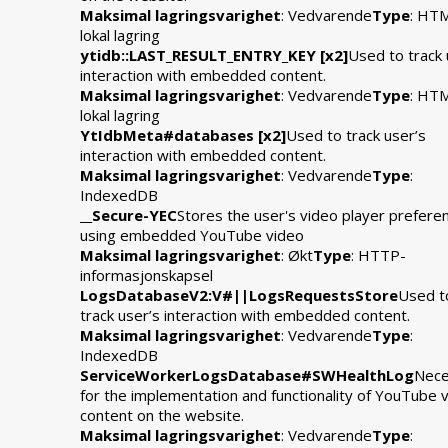
Maksimal lagringsvarighet
: Vedvarende
Type
: HT
lokal lagring
ytidb::LAST_RESULT_ENTRY_KEY [x2]
Used to track 
interaction with embedded content.
Maksimal lagringsvarighet
: Vedvarende
Type
: HT
lokal lagring
YtIdbMeta#databases [x2]
Used to track user’s
interaction with embedded content.
Maksimal lagringsvarighet
: Vedvarende
Type
:
IndexedDB
__Secure-YEC
Stores the user's video player prefere
using embedded YouTube video
Maksimal lagringsvarighet
: Økt
Type
: HTTP-
informasjonskapsel
LogsDatabaseV2:V#||LogsRequestsStore
Used t
track user’s interaction with embedded content.
Maksimal lagringsvarighet
: Vedvarende
Type
:
IndexedDB
ServiceWorkerLogsDatabase#SWHealthLog
Nece
for the implementation and functionality of YouTube 
content on the website.
Maksimal lagringsvarighet
: Vedvarende
Type
: