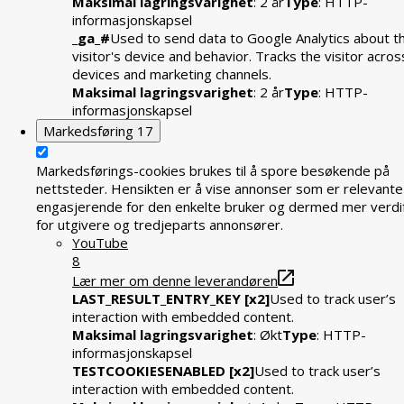
Maksimal lagringsvarighet
: 2 år
Type
: HTTP-
informasjonskapsel
_ga_#
Used to send data to Google Analytics about t
visitor's device and behavior. Tracks the visitor acros
devices and marketing channels.
Maksimal lagringsvarighet
: 2 år
Type
: HTTP-
informasjonskapsel
Markedsføring
17
Markedsførings-cookies brukes til å spore besøkende på
nettsteder. Hensikten er å vise annonser som er relevante
engasjerende for den enkelte bruker og dermed mer verdif
for utgivere og tredjeparts annonsører.
YouTube
8
Lær mer om denne leverandøren
LAST_RESULT_ENTRY_KEY [x2]
Used to track user’s
interaction with embedded content.
Maksimal lagringsvarighet
: Økt
Type
: HTTP-
informasjonskapsel
TESTCOOKIESENABLED [x2]
Used to track user’s
interaction with embedded content.