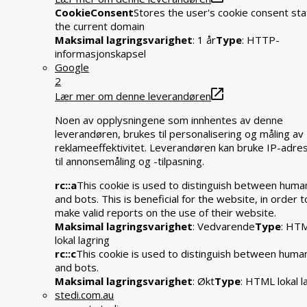
CookieConsent
Stores the user's cookie consent sta
the current domain
Maksimal lagringsvarighet
: 1 år
Type
: HTTP-
informasjonskapsel
Google
2
Lær mer om denne leverandøren
Noen av opplysningene som innhentes av denne
leverandøren, brukes til personalisering og måling av
reklameeffektivitet. Leverandøren kan bruke IP-adre
til annonsemåling og -tilpasning.
rc::a
This cookie is used to distinguish between huma
and bots. This is beneficial for the website, in order t
make valid reports on the use of their website.
Maksimal lagringsvarighet
: Vedvarende
Type
: HT
lokal lagring
rc::c
This cookie is used to distinguish between huma
and bots.
Maksimal lagringsvarighet
: Økt
Type
: HTML lokal l
stedi.com.au