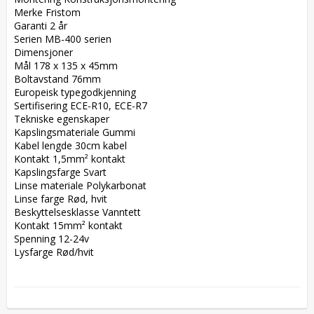
Merke Fristom  

Garanti 2 år  

Serien MB-400 serien  

Dimensjoner  

Mål 178 x 135 x 45mm  

Boltavstand 76mm  

Europeisk typegodkjenning  

Sertifisering ECE-R10, ECE-R7  

Tekniske egenskaper  

Kapslingsmateriale Gummi  

Kabel lengde 30cm kabel  

Kontakt 1,5mm² kontakt  

Kapslingsfarge Svart  

Linse materiale Polykarbonat  

Linse farge Rød, hvit  

Beskyttelsesklasse Vanntett  

Kontakt 15mm² kontakt  

Spenning 12-24v  

Lysfarge Rød/hvit