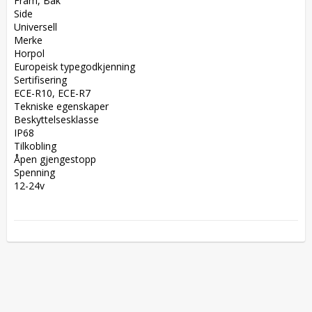
Fram, Bak  

Side  

Universell  

Merke  

Horpol  

Europeisk typegodkjenning  

Sertifisering  

ECE-R10, ECE-R7  

Tekniske egenskaper  

Beskyttelsesklasse  

IP68  

Tilkobling  

Åpen gjengestopp  

Spenning  

12-24v