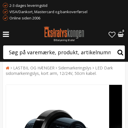
2-3 dages leveringstid
VISA/Dankort, Mastercard og bankoverførsel
Online siden 2006
0
LASTBIL OG HÆNGER
Sidemarkeringslys
LED Dark
sidomarkeringslys, kort arm, 12/24V, 50cm kabel.