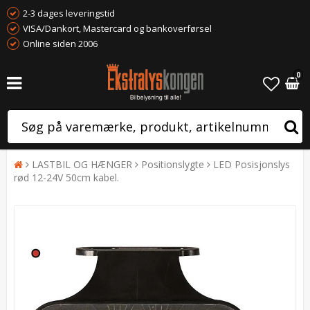
2-3 dages leveringstid
VISA/Dankort, Mastercard og bankoverførsel
Online siden 2006
0
LASTBIL OG HÆNGER
Positionslygte
LED Posisjonslys
rød 12-24V 50cm kabel.