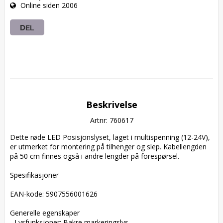
Online siden 2006
DEL
Beskrivelse
Artnr: 760617
Dette røde LED Posisjonslyset, laget i multispenning (12-24V), 
er utmerket for montering på tilhenger og slep. Kabellengden 
på 50 cm finnes også i andre lengder på forespørsel.

Spesifikasjoner

EAN-kode: 5907556001626

Generelle egenskaper

- Lysfunksjoner: Bakre markeringslys
