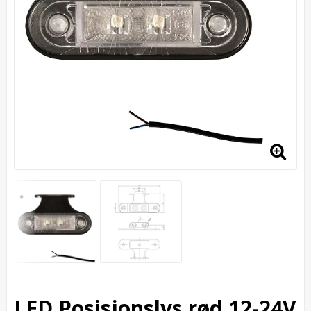
LED Posisjonslys rød 12-24V