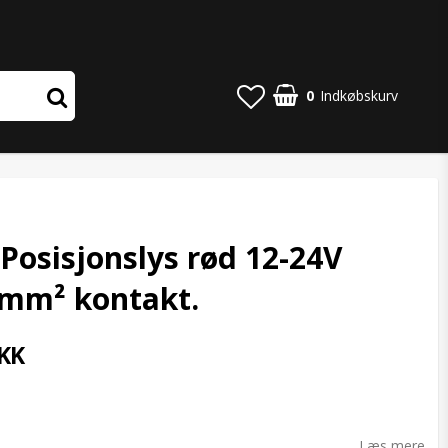
0
Indkøbskurv
Posisjonslys rød 12-24V
5mm² kontakt.
KK
o list of favorites
Læs mere.