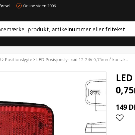
førsel
Online siden 2006
R
Positionslygte
LED Posisjonslys rød 12-24V 0,75mm² kontakt.
LED 
0,7
149 D
Add t