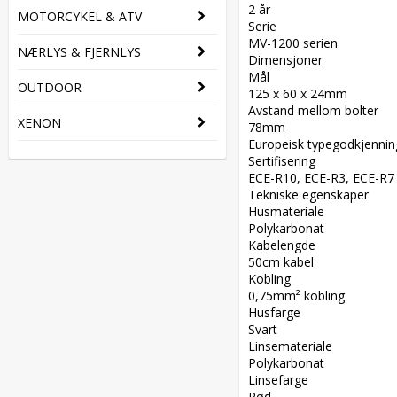
2 år  

MOTORCYKEL & ATV
Serie  

MV-1200 serien  

NÆRLYS & FJERNLYS
Dimensjoner  

Mål  

OUTDOOR
125 x 60 x 24mm  

Avstand mellom bolter  

XENON
78mm  

Europeisk typegodkjenning
Sertifisering  

ECE-R10, ECE-R3, ECE-R7  
Tekniske egenskaper  

Husmateriale  

Polykarbonat  

Kabelengde  

50cm kabel  

Kobling  

0,75mm² kobling  

Husfarge  

Svart  

Linsemateriale  

Polykarbonat  

Linsefarge  

Rød  
