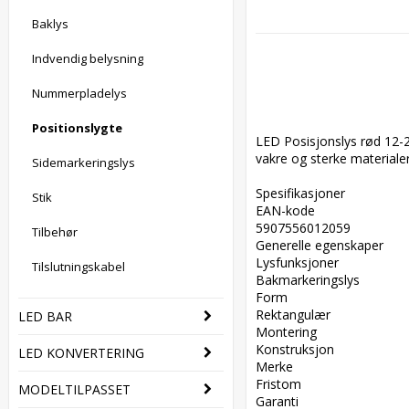
Baklys
Indvendig belysning
Nummerpladelys
Positionslygte
LED Posisjonslys rød 12-
vakre og sterke materialer.
Sidemarkeringslys
Spesifikasjoner  

Stik
EAN-kode  

5907556012059  

Tilbehør
Generelle egenskaper  

Lysfunksjoner  

Tilslutningskabel
Bakmarkeringslys  

Form  

Rektangulær  

LED BAR
Montering  

Konstruksjon  

LED KONVERTERING
Merke  

Fristom  

MODELTILPASSET
Garanti  
