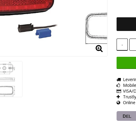
-
Leveri
Mobil
VISA/D
Trustl
Online
DEL