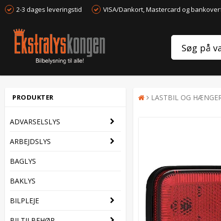
2-3 dages leveringstid
VISA/Dankort, Mastercard og bankover
PRODUKTER
LASTBIL OG HÆNGE
ADVARSELSLYS
ARBEJDSLYS
BAGLYS
BAKLYS
BILPLEJE
BILTILBEHØR