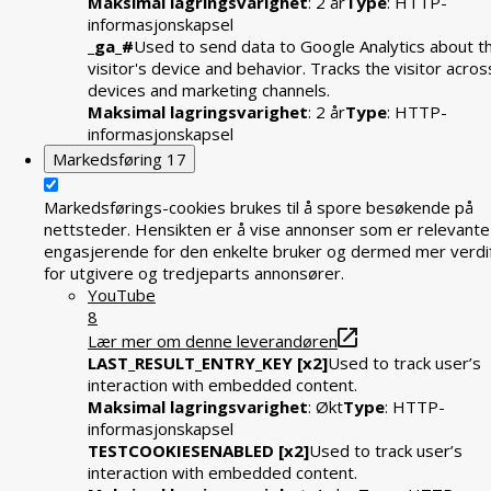
Maksimal lagringsvarighet
: 2 år
Type
: HTTP-
informasjonskapsel
_ga_#
Used to send data to Google Analytics about t
visitor's device and behavior. Tracks the visitor acros
devices and marketing channels.
Maksimal lagringsvarighet
: 2 år
Type
: HTTP-
informasjonskapsel
Markedsføring
17
Markedsførings-cookies brukes til å spore besøkende på
nettsteder. Hensikten er å vise annonser som er relevante
engasjerende for den enkelte bruker og dermed mer verdif
for utgivere og tredjeparts annonsører.
YouTube
8
Lær mer om denne leverandøren
LAST_RESULT_ENTRY_KEY [x2]
Used to track user’s
interaction with embedded content.
Maksimal lagringsvarighet
: Økt
Type
: HTTP-
informasjonskapsel
TESTCOOKIESENABLED [x2]
Used to track user’s
interaction with embedded content.