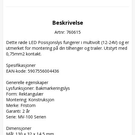
Beskrivelse
Artnr: 760615
Dette røde LED Posisjonslys fungerer i multivolt (12-24V) og er 
utmerket for montering på din tilhenger og trailer. Utstyrt med 
0,75mm2 kontakt.

Spesifikasjoner  

EAN-kode: 5907556004436  

Generelle egenskaper  

Lysfunksjoner: Bakmarkeringslys  

Form: Rektangulær  

Montering: Konstruksjon  

Merke: Fristom  

Garanti: 2 år  

Serie: MV-100 Serien  

Dimensjoner  

Mål: 130 x 32 x 14,5 mm  
