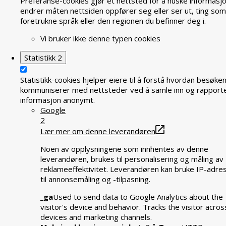
Preferanse-cookies gjør et nettsted for å huske informasj
endrer måten nettsiden oppfører seg eller ser ut, ting som
foretrukne språk eller den regionen du befinner deg i.
Vi bruker ikke denne typen cookies
Statistikk
2
Statistikk-cookies hjelper eiere til å forstå hvordan besøke
kommuniserer med nettsteder ved å samle inn og rapport
informasjon anonymt.
Google
2
Lær mer om denne leverandøren
Noen av opplysningene som innhentes av denne
leverandøren, brukes til personalisering og måling av
reklameeffektivitet. Leverandøren kan bruke IP-adre
til annonsemåling og -tilpasning.
_ga
Used to send data to Google Analytics about the
visitor's device and behavior. Tracks the visitor acros
devices and marketing channels.