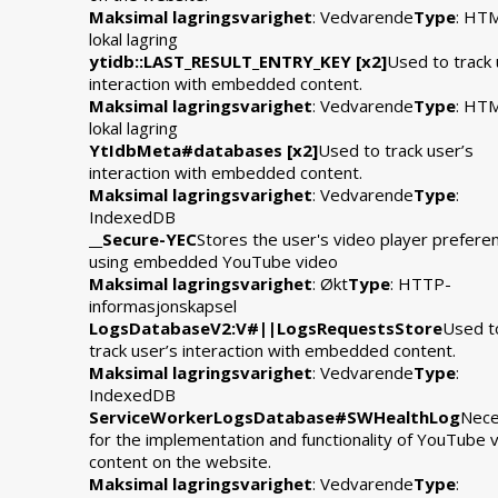
Maksimal lagringsvarighet
: Vedvarende
Type
: HT
lokal lagring
ytidb::LAST_RESULT_ENTRY_KEY [x2]
Used to track 
interaction with embedded content.
Maksimal lagringsvarighet
: Vedvarende
Type
: HT
lokal lagring
YtIdbMeta#databases [x2]
Used to track user’s
interaction with embedded content.
Maksimal lagringsvarighet
: Vedvarende
Type
:
IndexedDB
__Secure-YEC
Stores the user's video player prefere
using embedded YouTube video
Maksimal lagringsvarighet
: Økt
Type
: HTTP-
informasjonskapsel
LogsDatabaseV2:V#||LogsRequestsStore
Used t
track user’s interaction with embedded content.
Maksimal lagringsvarighet
: Vedvarende
Type
:
IndexedDB
ServiceWorkerLogsDatabase#SWHealthLog
Nece
for the implementation and functionality of YouTube 
content on the website.
Maksimal lagringsvarighet
: Vedvarende
Type
: