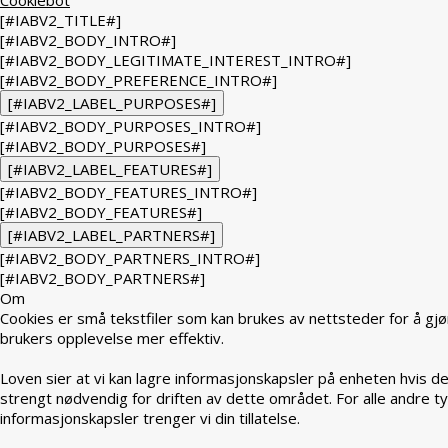
[#IABV2_TITLE#]
[#IABV2_BODY_INTRO#]
[#IABV2_BODY_LEGITIMATE_INTEREST_INTRO#]
[#IABV2_BODY_PREFERENCE_INTRO#]
[#IABV2_LABEL_PURPOSES#]
[#IABV2_BODY_PURPOSES_INTRO#]
[#IABV2_BODY_PURPOSES#]
[#IABV2_LABEL_FEATURES#]
[#IABV2_BODY_FEATURES_INTRO#]
[#IABV2_BODY_FEATURES#]
[#IABV2_LABEL_PARTNERS#]
[#IABV2_BODY_PARTNERS_INTRO#]
[#IABV2_BODY_PARTNERS#]
Om
Cookies er små tekstfiler som kan brukes av nettsteder for å gjø
brukers opplevelse mer effektiv.
Loven sier at vi kan lagre informasjonskapsler på enheten hvis de
strengt nødvendig for driften av dette området. For alle andre t
informasjonskapsler trenger vi din tillatelse.