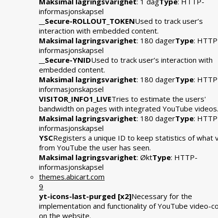
Maksimal lagringsvarighet
: 1 dag
Type
: HTTP-
informasjonskapsel
__Secure-ROLLOUT_TOKEN
Used to track user’s
interaction with embedded content.
Maksimal lagringsvarighet
: 180 dager
Type
: HTTP
informasjonskapsel
__Secure-YNID
Used to track user’s interaction with
embedded content.
Maksimal lagringsvarighet
: 180 dager
Type
: HTTP
informasjonskapsel
VISITOR_INFO1_LIVE
Tries to estimate the users'
bandwidth on pages with integrated YouTube videos
Maksimal lagringsvarighet
: 180 dager
Type
: HTTP
informasjonskapsel
YSC
Registers a unique ID to keep statistics of what 
from YouTube the user has seen.
Maksimal lagringsvarighet
: Økt
Type
: HTTP-
informasjonskapsel
themes.abicart.com
9
yt-icons-last-purged [x2]
Necessary for the
implementation and functionality of YouTube video-c
on the website.