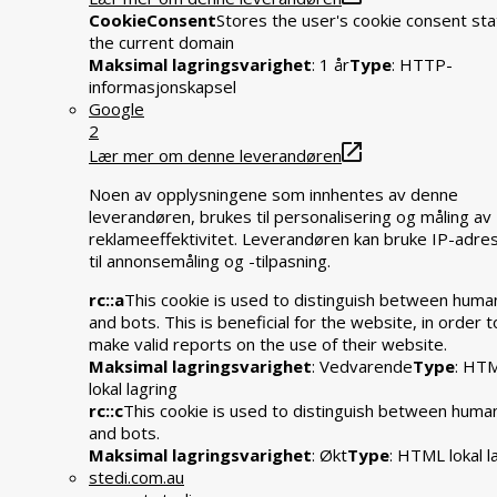
CookieConsent
Stores the user's cookie consent sta
the current domain
Maksimal lagringsvarighet
: 1 år
Type
: HTTP-
informasjonskapsel
Google
2
Lær mer om denne leverandøren
Noen av opplysningene som innhentes av denne
leverandøren, brukes til personalisering og måling av
reklameeffektivitet. Leverandøren kan bruke IP-adre
til annonsemåling og -tilpasning.
rc::a
This cookie is used to distinguish between huma
and bots. This is beneficial for the website, in order t
make valid reports on the use of their website.
Maksimal lagringsvarighet
: Vedvarende
Type
: HT
lokal lagring
rc::c
This cookie is used to distinguish between huma
and bots.
Maksimal lagringsvarighet
: Økt
Type
: HTML lokal l
stedi.com.au