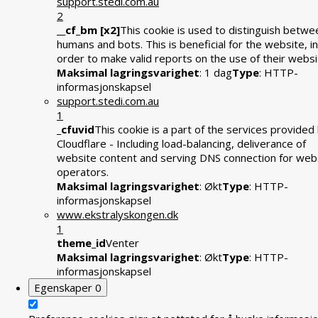
support.stedi.com.au
2
__cf_bm [x2]
This cookie is used to distinguish betwe
humans and bots. This is beneficial for the website, in
order to make valid reports on the use of their websi
Maksimal lagringsvarighet
: 1 dag
Type
: HTTP-
informasjonskapsel
support.stedi.com.au
1
_cfuvid
This cookie is a part of the services provided
Cloudflare - Including load-balancing, deliverance of
website content and serving DNS connection for web
operators.
Maksimal lagringsvarighet
: Økt
Type
: HTTP-
informasjonskapsel
www.ekstralyskongen.dk
1
theme_id
Venter
Maksimal lagringsvarighet
: Økt
Type
: HTTP-
informasjonskapsel
Egenskaper
0