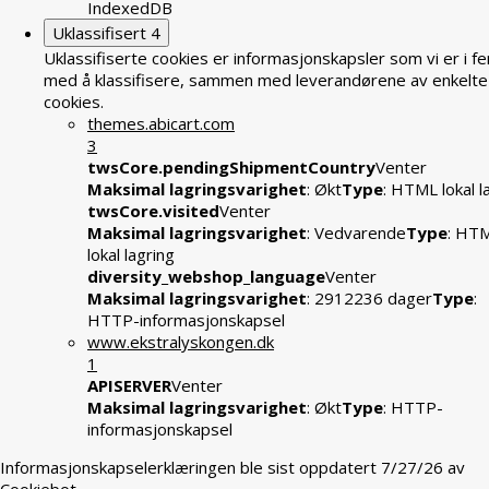
IndexedDB
Uklassifisert
4
Uklassifiserte cookies er informasjonskapsler som vi er i fe
med å klassifisere, sammen med leverandørene av enkelte
cookies.
themes.abicart.com
3
twsCore.pendingShipmentCountry
Venter
Maksimal lagringsvarighet
: Økt
Type
: HTML lokal l
twsCore.visited
Venter
Maksimal lagringsvarighet
: Vedvarende
Type
: HT
lokal lagring
diversity_webshop_language
Venter
Maksimal lagringsvarighet
: 2912236 dager
Type
:
HTTP-informasjonskapsel
www.ekstralyskongen.dk
1
APISERVER
Venter
Maksimal lagringsvarighet
: Økt
Type
: HTTP-
informasjonskapsel
Informasjonskapselerklæringen ble sist oppdatert 7/27/26 av
Cookiebot