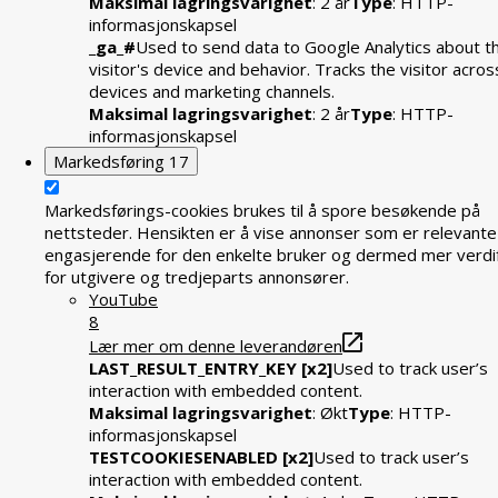
Maksimal lagringsvarighet
: 2 år
Type
: HTTP-
informasjonskapsel
_ga_#
Used to send data to Google Analytics about t
visitor's device and behavior. Tracks the visitor acros
devices and marketing channels.
Maksimal lagringsvarighet
: 2 år
Type
: HTTP-
informasjonskapsel
Markedsføring
17
Markedsførings-cookies brukes til å spore besøkende på
nettsteder. Hensikten er å vise annonser som er relevante
engasjerende for den enkelte bruker og dermed mer verdif
for utgivere og tredjeparts annonsører.
YouTube
8
Lær mer om denne leverandøren
LAST_RESULT_ENTRY_KEY [x2]
Used to track user’s
interaction with embedded content.
Maksimal lagringsvarighet
: Økt
Type
: HTTP-
informasjonskapsel
TESTCOOKIESENABLED [x2]
Used to track user’s
interaction with embedded content.