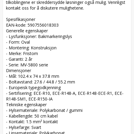
tilkoblingene er skreddersydde løsninger også mulig. Vennligst 
kontakt oss for å diskutere mulighetene.

Spesifikasjoner  

EAN-kode: 5907556018303  

Generelle egenskaper  

- Lysfunksjoner: Bakmarkeringslys  

- Form: Oval  

- Montering: Konstruksjon  

- Merke: Fristom  

- Garanti: 2 år  

- Serie: MV-5800 serie  

Dimensjoner  

- Mål: 102.4 x 74 x 37.8 mm  

- Boltavstand: 27.6 / 44.8 / 55.2 mm  

- Europeisk typegodkjenning  

- Sertifisering: ECE-R10, ECE-R148-A, ECE-R148-ECE-R1, ECE-
R148-SM1, ECE-R150-IA  

Tekniske egenskaper  

- Hylsemateriale: Polykarbonat / gummi  

- Kabellengde: 50 cm kabel  

- Kontakt: 1.5 mm² kontakt  

- Hylsefarge: Svart  

- Linsemateriale: Polykarbonat  
