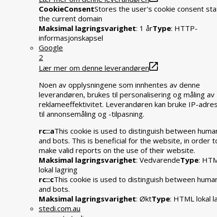
CookieConsent
Stores the user's cookie consent sta
the current domain
Maksimal lagringsvarighet
: 1 år
Type
: HTTP-
informasjonskapsel
Google
2
Lær mer om denne leverandøren
Noen av opplysningene som innhentes av denne
leverandøren, brukes til personalisering og måling av
reklameeffektivitet. Leverandøren kan bruke IP-adre
til annonsemåling og -tilpasning.
rc::a
This cookie is used to distinguish between huma
and bots. This is beneficial for the website, in order t
make valid reports on the use of their website.
Maksimal lagringsvarighet
: Vedvarende
Type
: HT
lokal lagring
rc::c
This cookie is used to distinguish between huma
and bots.
Maksimal lagringsvarighet
: Økt
Type
: HTML lokal l
stedi.com.au