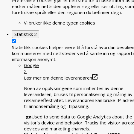
Preferanse-cookies gjør et nettsted for å huske informasj
endrer måten nettsiden oppfører seg eller ser ut, ting som
foretrukne språk eller den regionen du befinner deg i.
Vi bruker ikke denne typen cookies
Statistikk
2
Statistikk-cookies hjelper eiere til å forstå hvordan besøke
kommuniserer med nettsteder ved å samle inn og rapport
informasjon anonymt.
Google
2
Lær mer om denne leverandøren
Noen av opplysningene som innhentes av denne
leverandøren, brukes til personalisering og måling av
reklameeffektivitet. Leverandøren kan bruke IP-adre
til annonsemåling og -tilpasning.
_ga
Used to send data to Google Analytics about the
visitor's device and behavior. Tracks the visitor acros
devices and marketing channels.