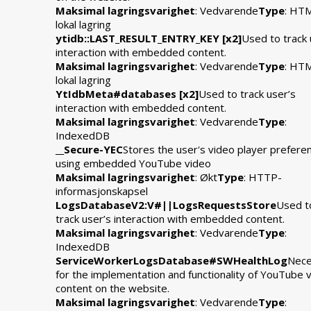
Maksimal lagringsvarighet
: Vedvarende
Type
: HT
lokal lagring
ytidb::LAST_RESULT_ENTRY_KEY [x2]
Used to track 
interaction with embedded content.
Maksimal lagringsvarighet
: Vedvarende
Type
: HT
lokal lagring
YtIdbMeta#databases [x2]
Used to track user’s
interaction with embedded content.
Maksimal lagringsvarighet
: Vedvarende
Type
:
IndexedDB
__Secure-YEC
Stores the user's video player prefere
using embedded YouTube video
Maksimal lagringsvarighet
: Økt
Type
: HTTP-
informasjonskapsel
LogsDatabaseV2:V#||LogsRequestsStore
Used t
track user’s interaction with embedded content.
Maksimal lagringsvarighet
: Vedvarende
Type
:
IndexedDB
ServiceWorkerLogsDatabase#SWHealthLog
Nece
for the implementation and functionality of YouTube 
content on the website.
Maksimal lagringsvarighet
: Vedvarende
Type
: