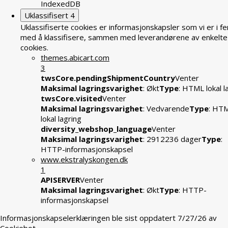
IndexedDB
Uklassifisert
4
Uklassifiserte cookies er informasjonskapsler som vi er i fe
med å klassifisere, sammen med leverandørene av enkelte
cookies.
themes.abicart.com
3
twsCore.pendingShipmentCountry
Venter
Maksimal lagringsvarighet
: Økt
Type
: HTML lokal l
twsCore.visited
Venter
Maksimal lagringsvarighet
: Vedvarende
Type
: HT
lokal lagring
diversity_webshop_language
Venter
Maksimal lagringsvarighet
: 2912236 dager
Type
:
HTTP-informasjonskapsel
www.ekstralyskongen.dk
1
APISERVER
Venter
Maksimal lagringsvarighet
: Økt
Type
: HTTP-
informasjonskapsel
Informasjonskapselerklæringen ble sist oppdatert 7/27/26 av
Cookiebot