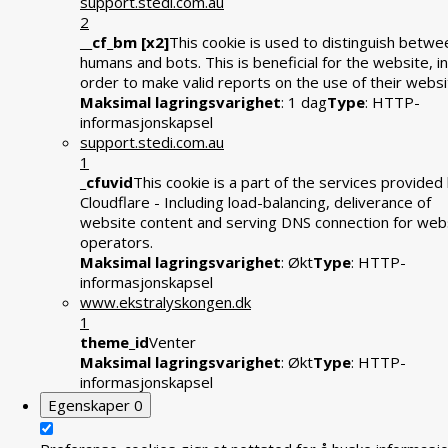
support.stedi.com.au
2
__cf_bm [x2]
This cookie is used to distinguish betwe
humans and bots. This is beneficial for the website, in
order to make valid reports on the use of their websi
Maksimal lagringsvarighet
: 1 dag
Type
: HTTP-
informasjonskapsel
support.stedi.com.au
1
_cfuvid
This cookie is a part of the services provided
Cloudflare - Including load-balancing, deliverance of
website content and serving DNS connection for web
operators.
Maksimal lagringsvarighet
: Økt
Type
: HTTP-
informasjonskapsel
www.ekstralyskongen.dk
1
theme_id
Venter
Maksimal lagringsvarighet
: Økt
Type
: HTTP-
informasjonskapsel
Egenskaper
0