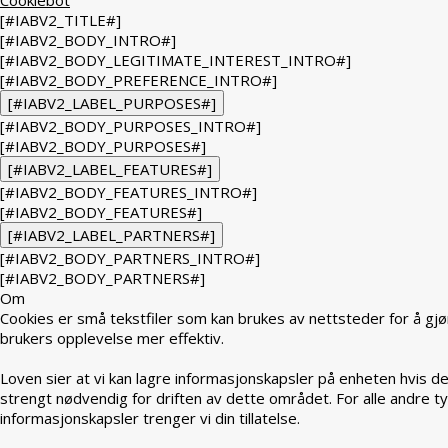
[#IABV2_TITLE#]
[#IABV2_BODY_INTRO#]
[#IABV2_BODY_LEGITIMATE_INTEREST_INTRO#]
[#IABV2_BODY_PREFERENCE_INTRO#]
[#IABV2_LABEL_PURPOSES#]
[#IABV2_BODY_PURPOSES_INTRO#]
[#IABV2_BODY_PURPOSES#]
[#IABV2_LABEL_FEATURES#]
[#IABV2_BODY_FEATURES_INTRO#]
[#IABV2_BODY_FEATURES#]
[#IABV2_LABEL_PARTNERS#]
[#IABV2_BODY_PARTNERS_INTRO#]
[#IABV2_BODY_PARTNERS#]
Om
Cookies er små tekstfiler som kan brukes av nettsteder for å gjø
brukers opplevelse mer effektiv.
Loven sier at vi kan lagre informasjonskapsler på enheten hvis de
strengt nødvendig for driften av dette området. For alle andre t
informasjonskapsler trenger vi din tillatelse.