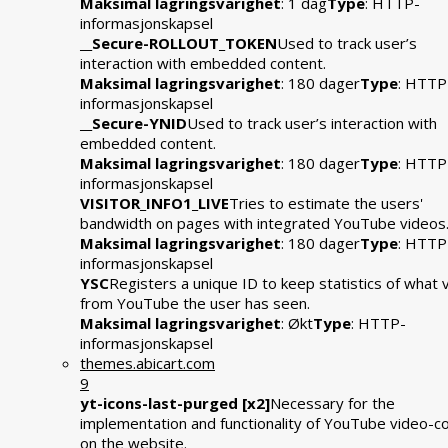
Maksimal lagringsvarighet
: 1 dag
Type
: HTTP-
informasjonskapsel
__Secure-ROLLOUT_TOKEN
Used to track user’s
interaction with embedded content.
Maksimal lagringsvarighet
: 180 dager
Type
: HTTP
informasjonskapsel
__Secure-YNID
Used to track user’s interaction with
embedded content.
Maksimal lagringsvarighet
: 180 dager
Type
: HTTP
informasjonskapsel
VISITOR_INFO1_LIVE
Tries to estimate the users'
bandwidth on pages with integrated YouTube videos
Maksimal lagringsvarighet
: 180 dager
Type
: HTTP
informasjonskapsel
YSC
Registers a unique ID to keep statistics of what 
from YouTube the user has seen.
Maksimal lagringsvarighet
: Økt
Type
: HTTP-
informasjonskapsel
themes.abicart.com
9
yt-icons-last-purged [x2]
Necessary for the
implementation and functionality of YouTube video-c
on the website.