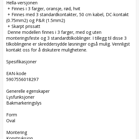
Hella-versjonen  

 + Finnes i 3 farger, oransje, rød, hvit  

 + Finnes med 3 standardkontakter, 50 cm kabel, DC-kontakt 
(0.75mm2) og P&R (1.5mm2)  

 + Skarpt prissatt  

 Denne modellen finnes i 3 farger, med og uten 
monteringsfeste og 3 standardtilkoblinger. I tillegg til disse 3 
tilkoblingene er skreddersydde løsninger også mulig. Vennligst 
kontakt oss for å diskutere mulighetene.

Spesifikasjoner

EAN-kode  

5907556018297

Generelle egenskaper  

Lysfunksjoner  

Bakmarkeringslys

Form  

Oval

Montering  

Konstruksjon
