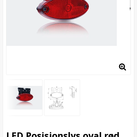
LED Posisjonslys oval rød