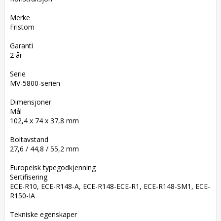
Merke  

Fristom

Garanti  

2 år

Serie  

MV-5800-serien

Dimensjoner  

Mål  

102,4 x 74 x 37,8 mm

Boltavstand  

27,6 / 44,8 / 55,2 mm

Europeisk typegodkjenning  

Sertifisering  

ECE-R10, ECE-R148-A, ECE-R148-ECE-R1, ECE-R148-SM1, ECE-
R150-IA

Tekniske egenskaper  
