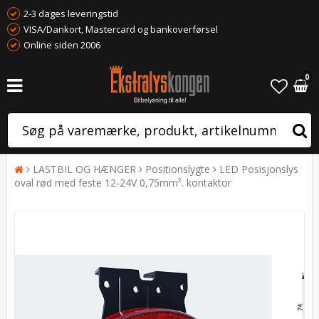
2-3 dages leveringstid
VISA/Dankort, Mastercard og bankoverførsel
Online siden 2006
0
LASTBIL OG HÆNGER
Positionslygte
LED Posisjonslys
oval rød med feste 12-24V 0,75mm². kontaktor