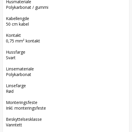
Husmateriale  

Polykarbonat / gummi

Kabellengde  

50 cm kabel

Kontakt  

0,75 mm² kontakt

Hussfarge  

Svart

Linsemateriale  

Polykarbonat

Linsefarge  

Rød

Monteringsfeste  

Inkl. monteringsfeste

Beskyttelsesklasse  

Vanntett
