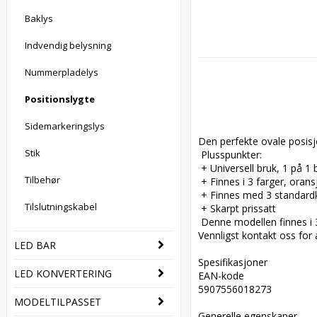
Baklys
Indvendig belysning
Nummerpladelys
Positionslygte
Sidemarkeringslys
Den perfekte ovale posisjo
Stik
 Plusspunkter:  

 + Universell bruk, 1 på 1 byttbar med Aspöck Flatpoint og Hella-versjonen  

Tilbehør
 + Finnes i 3 farger, oransje, rød, hvit  

 + Finnes med 3 standardkontakter, 50 cm kabel, DC-kontakt (0.75mm2) og P&R (1.5mm2)  

Tilslutningskabel
 + Skarpt prissatt  

 Denne modellen finnes i 3 farger, med og uten monteringsfeste og 3 standardtilkoblinger. I tillegg til disse 3 tilkoblingene er skreddersydde løsninger også mulig. 
Vennligst kontakt oss for 
LED BAR
Spesifikasjoner  

LED KONVERTERING
EAN-kode  

5907556018273  

MODELTILPASSET
Generelle egenskaper  
