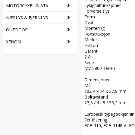
Lysignalfunksjoner  

MOTORCYKEL & ATV
Forvarselslys  

Form  

NÆRLYS & FJERNLYS
Oval  

Montering  

OUTDOOR
Konstruksjon  

Merke  

XENON
Fristom  

Garanti  

2 år  

Serie  

MV-5800-serien  

Dimensjoner  

Mål  

102,4 x 74 x 37,8 mm  

Boltavstand  

27,6 / 44,8 / 55,2 mm  

Europeisk typegodkjenning
Sertifisering  

ECE-R10, ECE-R148-A, EC