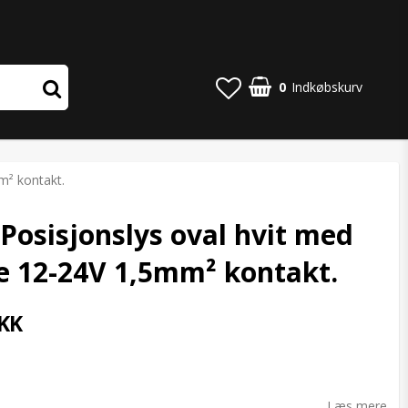
0
Indkøbskurv
m² kontakt.
Posisjonslys oval hvit med
e 12-24V 1,5mm² kontakt.
KK
o list of favorites
Læs mere.