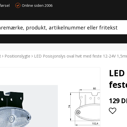
førsel
Online siden 2006
R
Positionslygte
LED Posisjonslys oval hvit med feste 12-24V 1,5m
LED 
fest
129 D
Add t