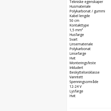
Tekniske egenskaper  

Husmateriale  

Polykarbonat / gummi  

Kabel lengde  

50 cm  

Kontakttype  

1,5 mm²  

Husfarge  

Svart  

Linsemateriale  

Polykarbonat  

Linsefarge  

Hvit  

Monteringsfeste  

Inkludert  

Beskyttelsesklasse  

Vanntett  

Spenningsområde  

12-24 V  

Lysfarge  

Hvit