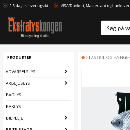
2-3 dages leveringstid
VISA/Dankort, Mastercard og bankover
PRODUKTER
LASTBIL OG HÆNGE
ADVARSELSLYS
ARBEJDSLYS
BAGLYS
BAKLYS
BILPLEJE
BILTILBEHØR