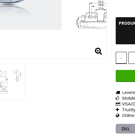
PRODUK
-
Leveri
Mobil
VISA/D
Trustl
Online
DEL