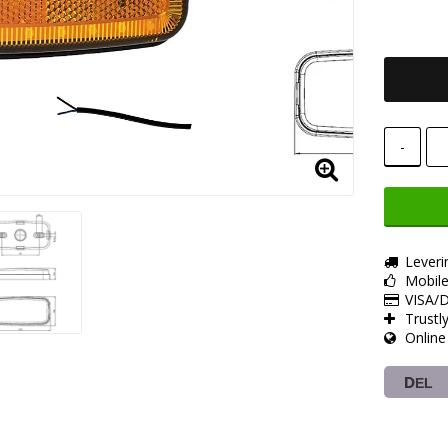
-
Leveri
Mobil
VISA/D
Trustl
Online
DEL