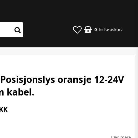
0
Indkøbskurv
Posisjonslys oransje 12-24V
 kabel.
KK
o list of favorites
Læs mere.