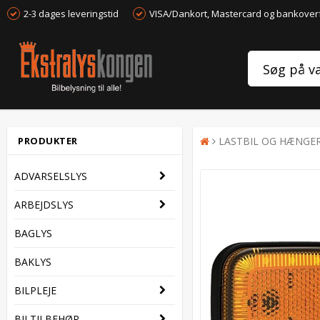
2-3 dages leveringstid
VISA/Dankort, Mastercard og bankover
PRODUKTER
LASTBIL OG HÆNGE
ADVARSELSLYS
ARBEJDSLYS
BAGLYS
BAKLYS
BILPLEJE
BILTILBEHØR