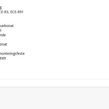
  

CE-R3, ECE-R91  

karbonat  

  

de  

nat  

monteringsfeste  

ett  
