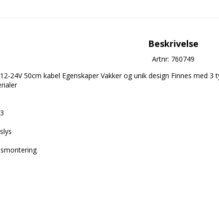
Beskrivelse
Artnr: 760749
 12-24V 50cm kabel Egenskaper Vakker og unik design Finnes med 3 ty
ialer

  

lys  

smontering  
