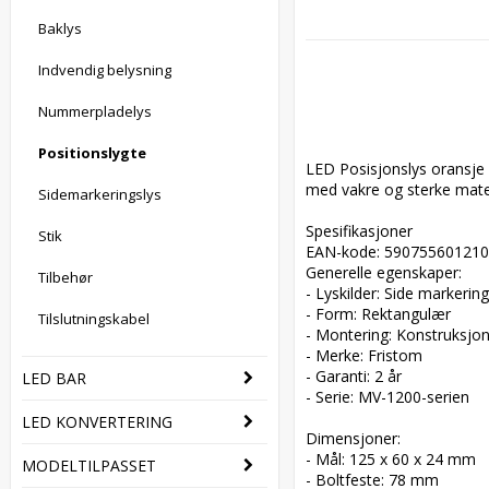
Baklys
Indvendig belysning
Nummerpladelys
Positionslygte
LED Posisjonslys oransje
med vakre og sterke mater
Sidemarkeringslys
Spesifikasjoner  

Stik
EAN-kode: 5907556012103
Generelle egenskaper:  

Tilbehør
- Lyskilder: Side markerings
- Form: Rektangulær  

Tilslutningskabel
- Montering: Konstruksjon
- Merke: Fristom  

- Garanti: 2 år  

LED BAR
- Serie: MV-1200-serien  

LED KONVERTERING
Dimensjoner:  

- Mål: 125 x 60 x 24 mm  

MODELTILPASSET
- Boltfeste: 78 mm  
