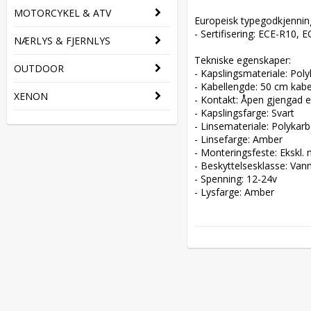
MOTORCYKEL & ATV
Europeisk typegodkjenning:
- Sertifisering: ECE-R10, E
NÆRLYS & FJERNLYS
Tekniske egenskaper:  

OUTDOOR
- Kapslingsmateriale: Poly
- Kabellengde: 50 cm kabel
XENON
- Kontakt: Åpen gjengad en
- Kapslingsfarge: Svart  

- Linsemateriale: Polykarbo
- Linsefarge: Amber  

- Monteringsfeste: Ekskl. 
- Beskyttelsesklasse: Vannt
- Spenning: 12-24v  

- Lysfarge: Amber