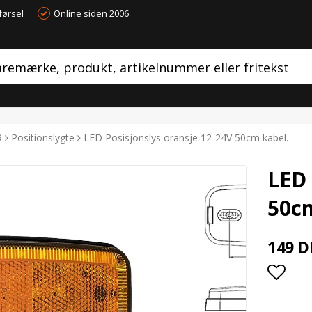
førsel
Online siden 2006
R
Positionslygte
LED Posisjonslys oransje 12-24V 50cm kabel.
LED 
50cm
149 D
Add t