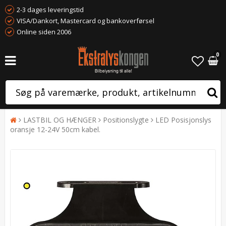
2-3 dages leveringstid
VISA/Dankort, Mastercard og bankoverførsel
Online siden 2006
0
LASTBIL OG HÆNGER
Positionslygte
LED Posisjonslys
oransje 12-24V 50cm kabel.