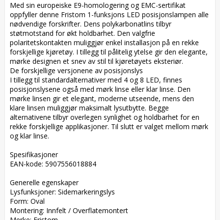
Med sin europeiske E9-homologering og EMC-sertifikat 
oppfyller denne Fristom 1-funksjons LED posisjonslampen alle 
nødvendige forskrifter. Dens polykarbonatlins tilbyr 
støtmotstand for økt holdbarhet. Den valgfrie 
polaritetskontakten muliggjør enkel installasjon på en rekke 
forskjellige kjøretøy. I tillegg til pålitelig ytelse gir den elegante, 
mørke designen et snev av stil til kjøretøyets eksteriør.  

De forskjellige versjonene av posisjonslys  

I tillegg til standardalternativer med 4 og 8 LED, finnes 
posisjonslysene også med mørk linse eller klar linse. Den 
mørke linsen gir et elegant, moderne utseende, mens den 
klare linsen muliggjør maksimalt lysutbytte. Begge 
alternativene tilbyr overlegen synlighet og holdbarhet for en 
rekke forskjellige applikasjoner. Til slutt er valget mellom mørk 
og klar linse.

Spesifikasjoner  

EAN-kode: 5907556018884  

Generelle egenskaper  

Lysfunksjoner: Sidemarkeringslys  

Form: Oval  

Montering: Innfelt / Overflatemontert  

Merke: Fristom  
