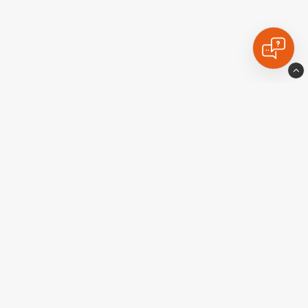
Ekstralyskongen
Industrigatan10
77435 Avesta