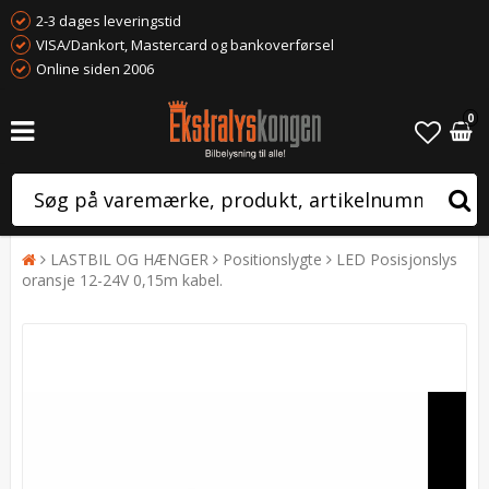
2-3 dages leveringstid
VISA/Dankort, Mastercard og bankoverførsel
Online siden 2006
0
LASTBIL OG HÆNGER
Positionslygte
LED Posisjonslys
oransje 12-24V 0,15m kabel.