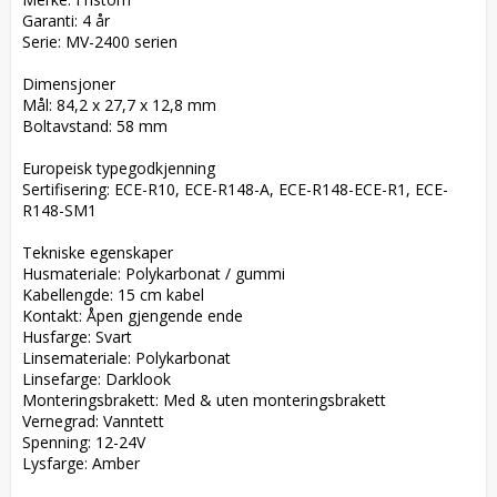
Garanti: 4 år  

Serie: MV-2400 serien  

Dimensjoner  

Mål: 84,2 x 27,7 x 12,8 mm  

Boltavstand: 58 mm  

Europeisk typegodkjenning  

Sertifisering: ECE-R10, ECE-R148-A, ECE-R148-ECE-R1, ECE-
R148-SM1  

Tekniske egenskaper  

Husmateriale: Polykarbonat / gummi  

Kabellengde: 15 cm kabel  

Kontakt: Åpen gjengende ende  

Husfarge: Svart  

Linsemateriale: Polykarbonat  

Linsefarge: Darklook  

Monteringsbrakett: Med & uten monteringsbrakett  

Vernegrad: Vanntett  

Spenning: 12-24V  

Lysfarge: Amber