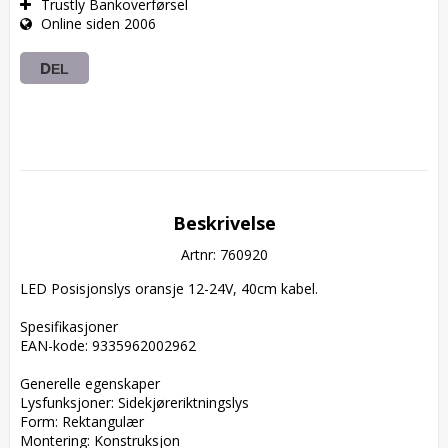
Trustly Bankoverførsel
Online siden 2006
DEL
Beskrivelse
Artnr: 760920
LED Posisjonslys oransje 12-24V, 40cm kabel.

Spesifikasjoner  

EAN-kode: 9335962002962  

Generelle egenskaper  

Lysfunksjoner: Sidekjøreriktningslys  

Form: Rektangulær  

Montering: Konstruksjon  
