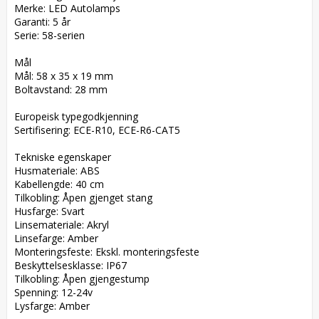
Merke: LED Autolamps  

Garanti: 5 år  

Serie: 58-serien  

Mål  

Mål: 58 x 35 x 19 mm  

Boltavstand: 28 mm  

Europeisk typegodkjenning  

Sertifisering: ECE-R10, ECE-R6-CAT5  

Tekniske egenskaper  

Husmateriale: ABS  

Kabellengde: 40 cm  

Tilkobling: Åpen gjenget stang  

Husfarge: Svart  

Linsemateriale: Akryl  

Linsefarge: Amber  

Monteringsfeste: Ekskl. monteringsfeste  

Beskyttelsesklasse: IP67  

Tilkobling: Åpen gjengestump  

Spenning: 12-24v  

Lysfarge: Amber