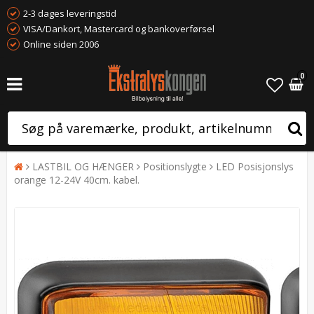
2-3 dages leveringstid
VISA/Dankort, Mastercard og bankoverførsel
Online siden 2006
0
LASTBIL OG HÆNGER
Positionslygte
LED Posisjonslys
orange 12-24V 40cm. kabel.