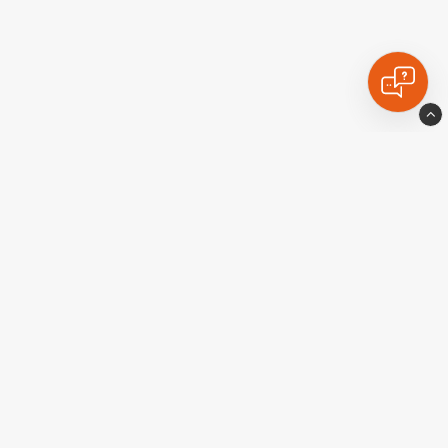
Ekstralyskongen
Industrigatan10
77435 Avesta