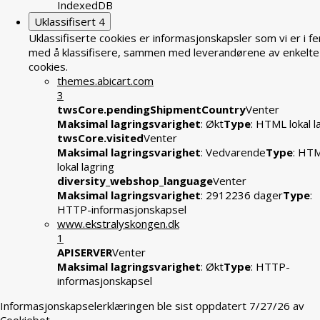
IndexedDB
Uklassifisert
4
Uklassifiserte cookies er informasjonskapsler som vi er i fe
med å klassifisere, sammen med leverandørene av enkelte
cookies.
themes.abicart.com
3
twsCore.pendingShipmentCountry
Venter
Maksimal lagringsvarighet
: Økt
Type
: HTML lokal l
twsCore.visited
Venter
Maksimal lagringsvarighet
: Vedvarende
Type
: HT
lokal lagring
diversity_webshop_language
Venter
Maksimal lagringsvarighet
: 2912236 dager
Type
:
HTTP-informasjonskapsel
www.ekstralyskongen.dk
1
APISERVER
Venter
Maksimal lagringsvarighet
: Økt
Type
: HTTP-
informasjonskapsel
Informasjonskapselerklæringen ble sist oppdatert 7/27/26 av
Cookiebot