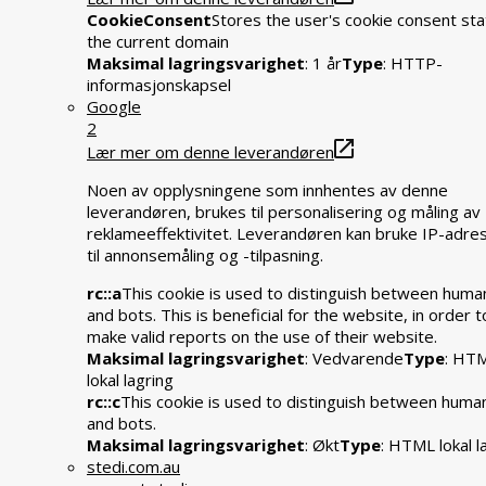
CookieConsent
Stores the user's cookie consent sta
the current domain
Maksimal lagringsvarighet
: 1 år
Type
: HTTP-
informasjonskapsel
Google
2
Lær mer om denne leverandøren
Noen av opplysningene som innhentes av denne
leverandøren, brukes til personalisering og måling av
reklameeffektivitet. Leverandøren kan bruke IP-adre
til annonsemåling og -tilpasning.
rc::a
This cookie is used to distinguish between huma
and bots. This is beneficial for the website, in order t
make valid reports on the use of their website.
Maksimal lagringsvarighet
: Vedvarende
Type
: HT
lokal lagring
rc::c
This cookie is used to distinguish between huma
and bots.
Maksimal lagringsvarighet
: Økt
Type
: HTML lokal l
stedi.com.au