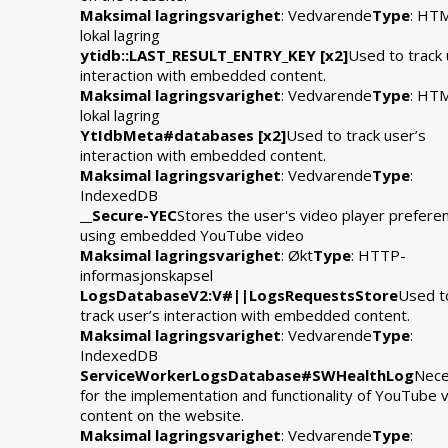
Maksimal lagringsvarighet
: Vedvarende
Type
: HT
lokal lagring
ytidb::LAST_RESULT_ENTRY_KEY [x2]
Used to track 
interaction with embedded content.
Maksimal lagringsvarighet
: Vedvarende
Type
: HT
lokal lagring
YtIdbMeta#databases [x2]
Used to track user’s
interaction with embedded content.
Maksimal lagringsvarighet
: Vedvarende
Type
:
IndexedDB
__Secure-YEC
Stores the user's video player prefere
using embedded YouTube video
Maksimal lagringsvarighet
: Økt
Type
: HTTP-
informasjonskapsel
LogsDatabaseV2:V#||LogsRequestsStore
Used t
track user’s interaction with embedded content.
Maksimal lagringsvarighet
: Vedvarende
Type
:
IndexedDB
ServiceWorkerLogsDatabase#SWHealthLog
Nece
for the implementation and functionality of YouTube 
content on the website.
Maksimal lagringsvarighet
: Vedvarende
Type
: