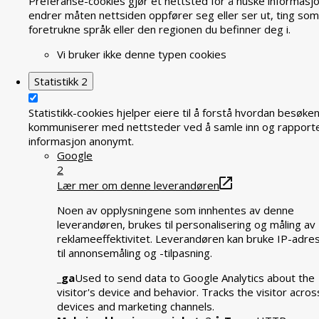
Preferanse-cookies gjør et nettsted for å huske informasj
endrer måten nettsiden oppfører seg eller ser ut, ting som
foretrukne språk eller den regionen du befinner deg i.
Vi bruker ikke denne typen cookies
Statistikk
2
Statistikk-cookies hjelper eiere til å forstå hvordan besøke
kommuniserer med nettsteder ved å samle inn og rapport
informasjon anonymt.
Google
2
Lær mer om denne leverandøren
Noen av opplysningene som innhentes av denne
leverandøren, brukes til personalisering og måling av
reklameeffektivitet. Leverandøren kan bruke IP-adre
til annonsemåling og -tilpasning.
_ga
Used to send data to Google Analytics about the
visitor's device and behavior. Tracks the visitor acros
devices and marketing channels.