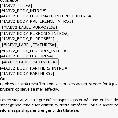
[#IABV2_TITLE#]
[#IABV2_BODY_INTRO#]
[#IABV2_BODY_LEGITIMATE_INTEREST_INTRO#]
[#IABV2_BODY_PREFERENCE_INTRO#]
[#IABV2_LABEL_PURPOSES#]
[#IABV2_BODY_PURPOSES_INTRO#]
[#IABV2_BODY_PURPOSES#]
[#IABV2_LABEL_FEATURES#]
[#IABV2_BODY_FEATURES_INTRO#]
[#IABV2_BODY_FEATURES#]
[#IABV2_LABEL_PARTNERS#]
[#IABV2_BODY_PARTNERS_INTRO#]
[#IABV2_BODY_PARTNERS#]
Om
Cookies er små tekstfiler som kan brukes av nettsteder for å gjø
brukers opplevelse mer effektiv.
Loven sier at vi kan lagre informasjonskapsler på enheten hvis de
strengt nødvendig for driften av dette området. For alle andre t
informasjonskapsler trenger vi din tillatelse.