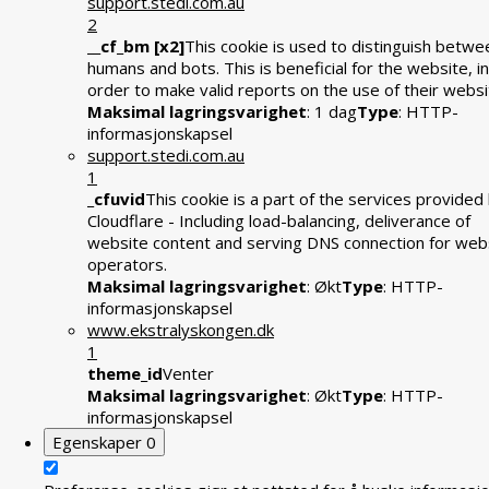
support.stedi.com.au
2
__cf_bm [x2]
This cookie is used to distinguish betwe
humans and bots. This is beneficial for the website, in
order to make valid reports on the use of their websi
Maksimal lagringsvarighet
: 1 dag
Type
: HTTP-
informasjonskapsel
support.stedi.com.au
1
_cfuvid
This cookie is a part of the services provided
Cloudflare - Including load-balancing, deliverance of
website content and serving DNS connection for web
operators.
Maksimal lagringsvarighet
: Økt
Type
: HTTP-
informasjonskapsel
www.ekstralyskongen.dk
1
theme_id
Venter
Maksimal lagringsvarighet
: Økt
Type
: HTTP-
informasjonskapsel
Egenskaper
0