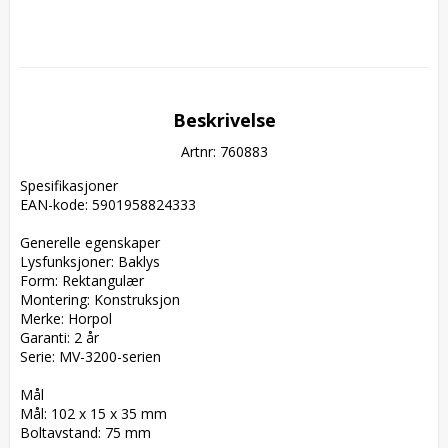
Beskrivelse
Artnr: 760883
Spesifikasjoner  

EAN-kode: 5901958824333  

Generelle egenskaper  

Lysfunksjoner: Baklys  

Form: Rektangulær  

Montering: Konstruksjon  

Merke: Horpol  

Garanti: 2 år  

Serie: MV-3200-serien  

Mål  

Mål: 102 x 15 x 35 mm  

Boltavstand: 75 mm  
