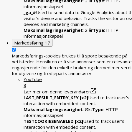
Maksimal lagringsvarighet
: 2 år
Type
: HTTP-
informasjonskapsel
_ga_#
Used to send data to Google Analytics about t
visitor's device and behavior. Tracks the visitor acros
devices and marketing channels.
Maksimal lagringsvarighet
: 2 år
Type
: HTTP-
informasjonskapsel
Markedsføring
17
Markedsførings-cookies brukes til å spore besøkende på
nettsteder. Hensikten er å vise annonser som er relevante
engasjerende for den enkelte bruker og dermed mer verdif
for utgivere og tredjeparts annonsører.
YouTube
8
Lær mer om denne leverandøren
LAST_RESULT_ENTRY_KEY [x2]
Used to track user’s
interaction with embedded content.
Maksimal lagringsvarighet
: Økt
Type
: HTTP-
informasjonskapsel
TESTCOOKIESENABLED [x2]
Used to track user’s
interaction with embedded content.