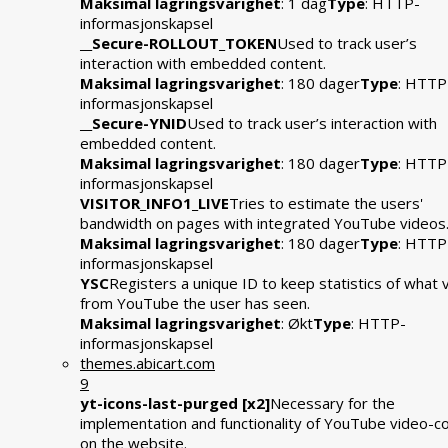
Maksimal lagringsvarighet
: 1 dag
Type
: HTTP-
informasjonskapsel
__Secure-ROLLOUT_TOKEN
Used to track user’s
interaction with embedded content.
Maksimal lagringsvarighet
: 180 dager
Type
: HTTP
informasjonskapsel
__Secure-YNID
Used to track user’s interaction with
embedded content.
Maksimal lagringsvarighet
: 180 dager
Type
: HTTP
informasjonskapsel
VISITOR_INFO1_LIVE
Tries to estimate the users'
bandwidth on pages with integrated YouTube videos
Maksimal lagringsvarighet
: 180 dager
Type
: HTTP
informasjonskapsel
YSC
Registers a unique ID to keep statistics of what 
from YouTube the user has seen.
Maksimal lagringsvarighet
: Økt
Type
: HTTP-
informasjonskapsel
themes.abicart.com
9
yt-icons-last-purged [x2]
Necessary for the
implementation and functionality of YouTube video-c
on the website.