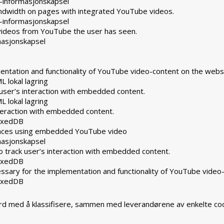
-informasjonskapsel
andwidth on pages with integrated YouTube videos.
-informasjonskapsel
 videos from YouTube the user has seen.
masjonskapsel
ntation and functionality of YouTube video-content on the websi
L lokal lagring
user’s interaction with embedded content.
L lokal lagring
nteraction with embedded content.
dexedDB
rences using embedded YouTube video
masjonskapsel
 track user’s interaction with embedded content.
dexedDB
ssary for the implementation and functionality of YouTube video
dexedDB
ferd med å klassifisere, sammen med leverandørene av enkelte coo