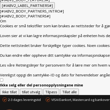
[#IABV2_LABEL_PARTNERS#]
[#IABV2_BODY_PARTNERS_INTRO#]
[#IABV2_BODY_PARTNERS#]
Om
Cookies er små tekstfiler som kan brukes av nettsteder for å gjø
Loven sier at vi kan lagre informasjonskapsler på enheten hvis de 
Dette nettstedet bruker forskjellige typer cookies. Noen cookies 
Du kan endre eller oppheve ditt samtykke via Informasjonskapsel
Les våre Retningslinjer for personvern for å lære mer om hvem vi
Vennligst oppgi din samtykke-ID og dato for henvendelser angåe
Ikke selg eller del personopplysningene mine
Ikke tillat
tillat utvalg
Tilpass
Tillat alle
2-3 dages leveringstid
VISA/Dankort, Mastercard og bankover