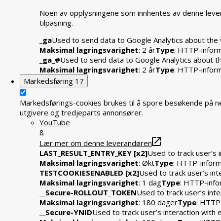
Noen av opplysningene som innhentes av denne levera
tilpasning.
_ga
Used to send data to Google Analytics about the v
Maksimal lagringsvarighet
: 2 år
Type
: HTTP-infor
_ga_#
Used to send data to Google Analytics about the
Maksimal lagringsvarighet
: 2 år
Type
: HTTP-infor
Markedsføring
17
Markedsførings-cookies brukes til å spore besøkende på ne
utgivere og tredjeparts annonsører.
YouTube
8
Lær mer om denne leverandøren
LAST_RESULT_ENTRY_KEY [x2]
Used to track user’s 
Maksimal lagringsvarighet
: Økt
Type
: HTTP-infor
TESTCOOKIESENABLED [x2]
Used to track user’s in
Maksimal lagringsvarighet
: 1 dag
Type
: HTTP-info
__Secure-ROLLOUT_TOKEN
Used to track user’s int
Maksimal lagringsvarighet
: 180 dager
Type
: HTTP
__Secure-YNID
Used to track user’s interaction wit