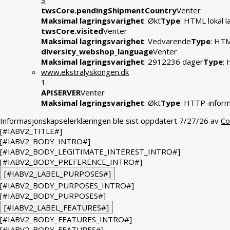
3
twsCore.pendingShipmentCountry
Venter
Maksimal lagringsvarighet
: Økt
Type
: HTML lokal l
twsCore.visited
Venter
Maksimal lagringsvarighet
: Vedvarende
Type
: HTM
diversity_webshop_language
Venter
Maksimal lagringsvarighet
: 2912236 dager
Type
:
www.ekstralyskongen.dk
1
APISERVER
Venter
Maksimal lagringsvarighet
: Økt
Type
: HTTP-infor
Informasjonskapselerklæringen ble sist oppdatert 7/27/26 av
Co
[#IABV2_TITLE#]
[#IABV2_BODY_INTRO#]
[#IABV2_BODY_LEGITIMATE_INTEREST_INTRO#]
[#IABV2_BODY_PREFERENCE_INTRO#]
[#IABV2_LABEL_PURPOSES#]
[#IABV2_BODY_PURPOSES_INTRO#]
[#IABV2_BODY_PURPOSES#]
[#IABV2_LABEL_FEATURES#]
[#IABV2_BODY_FEATURES_INTRO#]
[#IABV2_BODY_FEATURES#]