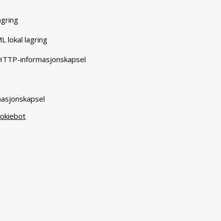
agring
L lokal lagring
 HTTP-informasjonskapsel
masjonskapsel
okiebot