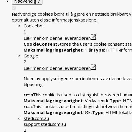
Nødvendig
7
Nødvendige cookies bidra til å gjøre en nettside brukbart 
optimalt uten disse informasjonskapslene.
Cookiebot
1
Lær mer om denne leverandøren
CookieConsent
Stores the user's cookie consent sta
Maksimal lagringsvarighet
: 1 år
Type
: HTTP-infor
Google
2
Lær mer om denne leverandøren
Noen av opplysningene som innhentes av denne levera
tilpasning.
rc::a
This cookie is used to distinguish between humans
Maksimal lagringsvarighet
: Vedvarende
Type
: HTM
rc::c
This cookie is used to distinguish between huma
Maksimal lagringsvarighet
: Økt
Type
: HTML lokal l
stedi.com.au
support.stedi.com.au
2