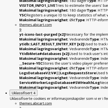
Maksimal lagringsvarighet
: 180 dager
Type
: HTTP
VISITOR_INFO1_LIVE
Tries to estimate the users' b
Maksimal lagringsvarighet
: 180 dager
Type
: HTTP
YSC
Registers a unique ID to keep statistics of what
Maksimal lagringsvarighet
: Økt
Type
: HTTP-infor
themes.abicart.com
9
yt-icons-last-purged [x2]
Necessary for the impleme
Maksimal lagringsvarighet
: Vedvarende
Type
: HTM
ytidb::LAST_RESULT_ENTRY_KEY [x2]
Used to track 
Maksimal lagringsvarighet
: Vedvarende
Type
: HTM
YtIdbMeta#databases [x2]
Used to track user’s i
Maksimal lagringsvarighet
: Vedvarende
Type
: In
__Secure-YEC
Stores the user's video player prefe
Maksimal lagringsvarighet
: Økt
Type
: HTTP-infor
LogsDatabaseV2:V#||LogsRequestsStore
Used to
Maksimal lagringsvarighet
: Vedvarende
Type
: In
ServiceWorkerLogsDatabase#SWHealthLog
Nece
Maksimal lagringsvarighet
: Vedvarende
Type
: In
Uklassifisert
4
Uklassifiserte cookies er informasjonskapsler som vi er i 
themes.abicart.com