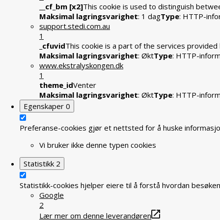
__cf_bm [x2]
This cookie is used to distinguish betwee
Maksimal lagringsvarighet
: 1 dag
Type
: HTTP-info
support.stedi.com.au
1
_cfuvid
This cookie is a part of the services provide
Maksimal lagringsvarighet
: Økt
Type
: HTTP-infor
www.ekstralyskongen.dk
1
theme_id
Venter
Maksimal lagringsvarighet
: Økt
Type
: HTTP-infor
Egenskaper
0
Preferanse-cookies gjør et nettsted for å huske informasjon
Vi bruker ikke denne typen cookies
Statistikk
2
Statistikk-cookies hjelper eiere til å forstå hvordan bes
Google
2
Lær mer om denne leverandøren