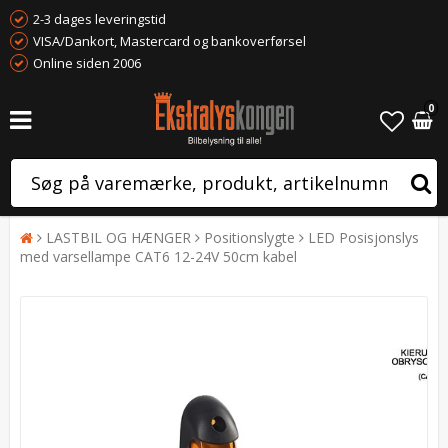
2-3 dages leveringstid
VISA/Dankort, Mastercard og bankoverførsel
Online siden 2006
0
LASTBIL OG HÆNGER
Positionslygte
LED Posisjonslys
med varsellampe CAT6 12-24V 50cm kabel