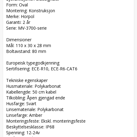
Form: Oval  

Montering: Konstruksjon  

Merke: Horpol  

Garanti: 2 år  

Serie: MV-3700-serie  

Dimensioner  

Mål: 110 x 30 x 28 mm  

Boltavstand: 80 mm  

Europeisk typegodkjenning  

Sertifisering: ECE-R10, ECE-R6-CAT6  

Tekniske egenskaper  

Husmateriale: Polykarbonat  

Kabellengde: 50 cm kabel  

Tilkobling: Åpen gjengad ende  

Husfarge: Svart  

Linsemateriale: Polykarbonat  

Linsefarge: Amber  

Monteringsfeste: Ekskl. monteringsfeste  

Beskyttelsesklasse: IP68  

Spenning: 12-24v  
