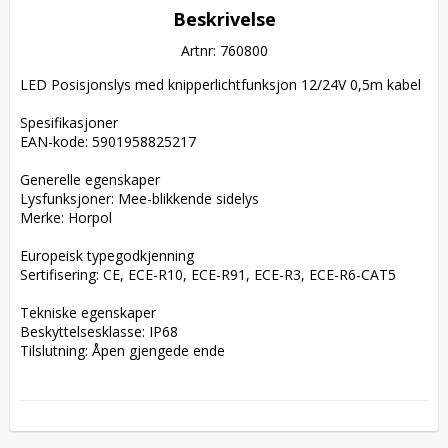
Beskrivelse
Artnr: 760800
LED Posisjonslys med knipperlichtfunksjon 12/24V 0,5m kabel

Spesifikasjoner  

EAN-kode: 5901958825217  

Generelle egenskaper  

Lysfunksjoner: Mee-blikkende sidelys  

Merke: Horpol  

Europeisk typegodkjenning  

Sertifisering: CE, ECE-R10, ECE-R91, ECE-R3, ECE-R6-CAT5  

Tekniske egenskaper  

Beskyttelsesklasse: IP68  

Tilslutning: Åpen gjengede ende