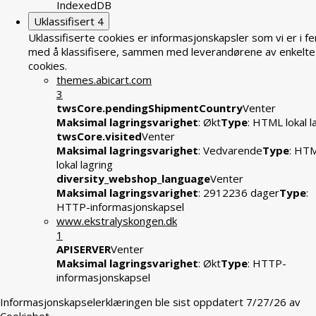
IndexedDB
Uklassifisert
4
Uklassifiserte cookies er informasjonskapsler som vi er i fe
med å klassifisere, sammen med leverandørene av enkelte
cookies.
themes.abicart.com
3
twsCore.pendingShipmentCountry
Venter
Maksimal lagringsvarighet
: Økt
Type
: HTML lokal l
twsCore.visited
Venter
Maksimal lagringsvarighet
: Vedvarende
Type
: HT
lokal lagring
diversity_webshop_language
Venter
Maksimal lagringsvarighet
: 2912236 dager
Type
:
HTTP-informasjonskapsel
www.ekstralyskongen.dk
1
APISERVER
Venter
Maksimal lagringsvarighet
: Økt
Type
: HTTP-
informasjonskapsel
Informasjonskapselerklæringen ble sist oppdatert 7/27/26 av
Cookiebot