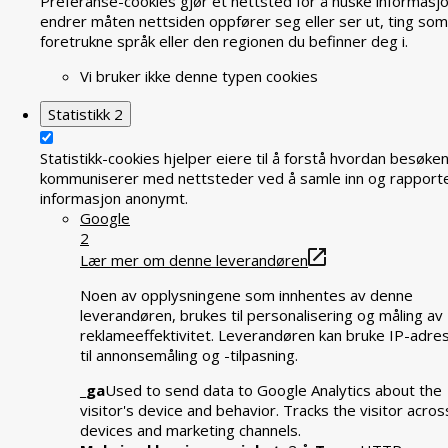
Preferanse-cookies gjør et nettsted for å huske informasj
endrer måten nettsiden oppfører seg eller ser ut, ting som
foretrukne språk eller den regionen du befinner deg i.
Vi bruker ikke denne typen cookies
Statistikk
2
Statistikk-cookies hjelper eiere til å forstå hvordan besøke
kommuniserer med nettsteder ved å samle inn og rapport
informasjon anonymt.
Google
2
Lær mer om denne leverandøren
Noen av opplysningene som innhentes av denne
leverandøren, brukes til personalisering og måling av
reklameeffektivitet. Leverandøren kan bruke IP-adre
til annonsemåling og -tilpasning.
_ga
Used to send data to Google Analytics about the
visitor's device and behavior. Tracks the visitor acros
devices and marketing channels.