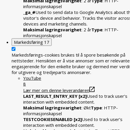
Maksimal lagringsvarighet
: 2 år
Type
: HTTP-
informasjonskapsel
_ga_#
Used to send data to Google Analytics about t
visitor's device and behavior. Tracks the visitor acros
devices and marketing channels.
Maksimal lagringsvarighet
: 2 år
Type
: HTTP-
informasjonskapsel
Markedsføring
17
Markedsførings-cookies brukes til å spore besøkende på
nettsteder. Hensikten er å vise annonser som er relevante
engasjerende for den enkelte bruker og dermed mer verdif
for utgivere og tredjeparts annonsører.
YouTube
8
Lær mer om denne leverandøren
LAST_RESULT_ENTRY_KEY [x2]
Used to track user’s
interaction with embedded content.
Maksimal lagringsvarighet
: Økt
Type
: HTTP-
informasjonskapsel
TESTCOOKIESENABLED [x2]
Used to track user’s
interaction with embedded content.