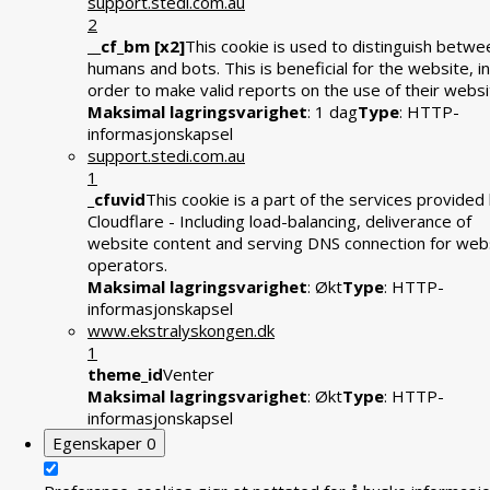
support.stedi.com.au
2
__cf_bm [x2]
This cookie is used to distinguish betwe
humans and bots. This is beneficial for the website, in
order to make valid reports on the use of their websi
Maksimal lagringsvarighet
: 1 dag
Type
: HTTP-
informasjonskapsel
support.stedi.com.au
1
_cfuvid
This cookie is a part of the services provided
Cloudflare - Including load-balancing, deliverance of
website content and serving DNS connection for web
operators.
Maksimal lagringsvarighet
: Økt
Type
: HTTP-
informasjonskapsel
www.ekstralyskongen.dk
1
theme_id
Venter
Maksimal lagringsvarighet
: Økt
Type
: HTTP-
informasjonskapsel
Egenskaper
0