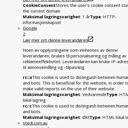
CookieConsent
Stores the user's cookie consent sta
the current domain
Maksimal lagringsvarighet
: 1 år
Type
: HTTP-
informasjonskapsel
Google
2
Lær mer om denne leverandøren
Noen av opplysningene som innhentes av denne
leverandøren, brukes til personalisering og måling av
reklameeffektivitet. Leverandøren kan bruke IP-adre
til annonsemåling og -tilpasning.
rc::a
This cookie is used to distinguish between huma
and bots. This is beneficial for the website, in order t
make valid reports on the use of their website.
Maksimal lagringsvarighet
: Vedvarende
Type
: HT
lokal lagring
rc::c
This cookie is used to distinguish between huma
and bots.
Maksimal lagringsvarighet
: Økt
Type
: HTML lokal l
stedi.com.au