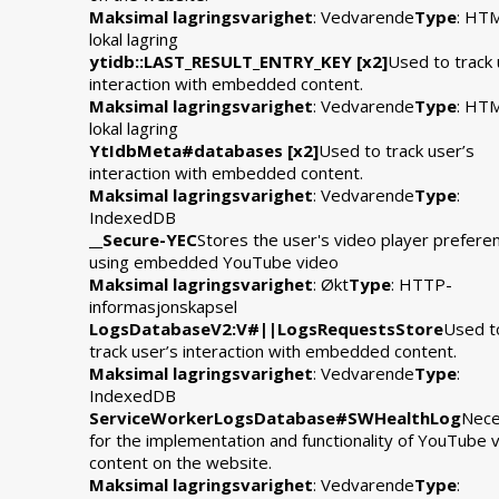
Maksimal lagringsvarighet
: Vedvarende
Type
: HT
lokal lagring
ytidb::LAST_RESULT_ENTRY_KEY [x2]
Used to track 
interaction with embedded content.
Maksimal lagringsvarighet
: Vedvarende
Type
: HT
lokal lagring
YtIdbMeta#databases [x2]
Used to track user’s
interaction with embedded content.
Maksimal lagringsvarighet
: Vedvarende
Type
:
IndexedDB
__Secure-YEC
Stores the user's video player prefere
using embedded YouTube video
Maksimal lagringsvarighet
: Økt
Type
: HTTP-
informasjonskapsel
LogsDatabaseV2:V#||LogsRequestsStore
Used t
track user’s interaction with embedded content.
Maksimal lagringsvarighet
: Vedvarende
Type
:
IndexedDB
ServiceWorkerLogsDatabase#SWHealthLog
Nece
for the implementation and functionality of YouTube 
content on the website.
Maksimal lagringsvarighet
: Vedvarende
Type
: