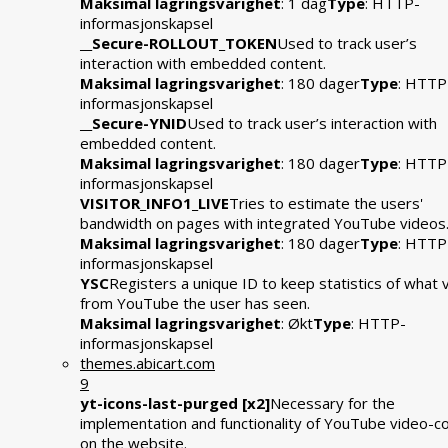
Maksimal lagringsvarighet
: 1 dag
Type
: HTTP-
informasjonskapsel
__Secure-ROLLOUT_TOKEN
Used to track user’s
interaction with embedded content.
Maksimal lagringsvarighet
: 180 dager
Type
: HTTP
informasjonskapsel
__Secure-YNID
Used to track user’s interaction with
embedded content.
Maksimal lagringsvarighet
: 180 dager
Type
: HTTP
informasjonskapsel
VISITOR_INFO1_LIVE
Tries to estimate the users'
bandwidth on pages with integrated YouTube videos
Maksimal lagringsvarighet
: 180 dager
Type
: HTTP
informasjonskapsel
YSC
Registers a unique ID to keep statistics of what 
from YouTube the user has seen.
Maksimal lagringsvarighet
: Økt
Type
: HTTP-
informasjonskapsel
themes.abicart.com
9
yt-icons-last-purged [x2]
Necessary for the
implementation and functionality of YouTube video-c
on the website.