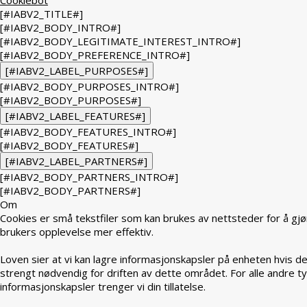
[#IABV2_TITLE#]
[#IABV2_BODY_INTRO#]
[#IABV2_BODY_LEGITIMATE_INTEREST_INTRO#]
[#IABV2_BODY_PREFERENCE_INTRO#]
[#IABV2_LABEL_PURPOSES#]
[#IABV2_BODY_PURPOSES_INTRO#]
[#IABV2_BODY_PURPOSES#]
[#IABV2_LABEL_FEATURES#]
[#IABV2_BODY_FEATURES_INTRO#]
[#IABV2_BODY_FEATURES#]
[#IABV2_LABEL_PARTNERS#]
[#IABV2_BODY_PARTNERS_INTRO#]
[#IABV2_BODY_PARTNERS#]
Om
Cookies er små tekstfiler som kan brukes av nettsteder for å gjø
brukers opplevelse mer effektiv.
Loven sier at vi kan lagre informasjonskapsler på enheten hvis de
strengt nødvendig for driften av dette området. For alle andre t
informasjonskapsler trenger vi din tillatelse.