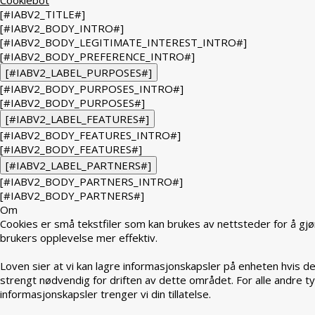
[#IABV2_TITLE#]
[#IABV2_BODY_INTRO#]
[#IABV2_BODY_LEGITIMATE_INTEREST_INTRO#]
[#IABV2_BODY_PREFERENCE_INTRO#]
[#IABV2_LABEL_PURPOSES#]
[#IABV2_BODY_PURPOSES_INTRO#]
[#IABV2_BODY_PURPOSES#]
[#IABV2_LABEL_FEATURES#]
[#IABV2_BODY_FEATURES_INTRO#]
[#IABV2_BODY_FEATURES#]
[#IABV2_LABEL_PARTNERS#]
[#IABV2_BODY_PARTNERS_INTRO#]
[#IABV2_BODY_PARTNERS#]
Om
Cookies er små tekstfiler som kan brukes av nettsteder for å gjø
brukers opplevelse mer effektiv.
Loven sier at vi kan lagre informasjonskapsler på enheten hvis de
strengt nødvendig for driften av dette området. For alle andre t
informasjonskapsler trenger vi din tillatelse.