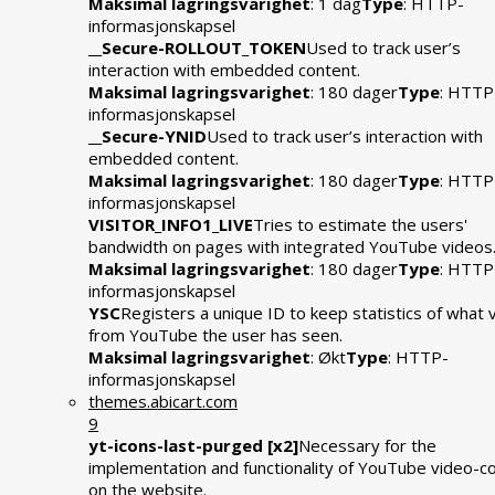
Maksimal lagringsvarighet
: 1 dag
Type
: HTTP-
informasjonskapsel
__Secure-ROLLOUT_TOKEN
Used to track user’s
interaction with embedded content.
Maksimal lagringsvarighet
: 180 dager
Type
: HTTP
informasjonskapsel
__Secure-YNID
Used to track user’s interaction with
embedded content.
Maksimal lagringsvarighet
: 180 dager
Type
: HTTP
informasjonskapsel
VISITOR_INFO1_LIVE
Tries to estimate the users'
bandwidth on pages with integrated YouTube videos
Maksimal lagringsvarighet
: 180 dager
Type
: HTTP
informasjonskapsel
YSC
Registers a unique ID to keep statistics of what 
from YouTube the user has seen.
Maksimal lagringsvarighet
: Økt
Type
: HTTP-
informasjonskapsel
themes.abicart.com
9
yt-icons-last-purged [x2]
Necessary for the
implementation and functionality of YouTube video-c
on the website.