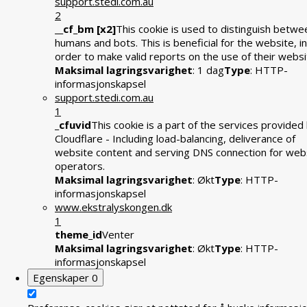
support.stedi.com.au
2
__cf_bm [x2]
This cookie is used to distinguish betwe
humans and bots. This is beneficial for the website, in
order to make valid reports on the use of their websi
Maksimal lagringsvarighet
: 1 dag
Type
: HTTP-
informasjonskapsel
support.stedi.com.au
1
_cfuvid
This cookie is a part of the services provided
Cloudflare - Including load-balancing, deliverance of
website content and serving DNS connection for web
operators.
Maksimal lagringsvarighet
: Økt
Type
: HTTP-
informasjonskapsel
www.ekstralyskongen.dk
1
theme_id
Venter
Maksimal lagringsvarighet
: Økt
Type
: HTTP-
informasjonskapsel
Egenskaper
0