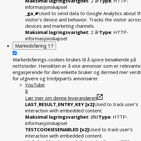
Maksimal lagringsvarighet
: 2 år
Type
: HTTP-
informasjonskapsel
_ga_#
Used to send data to Google Analytics about t
visitor's device and behavior. Tracks the visitor acros
devices and marketing channels.
Maksimal lagringsvarighet
: 2 år
Type
: HTTP-
informasjonskapsel
Markedsføring
17
Markedsførings-cookies brukes til å spore besøkende på
nettsteder. Hensikten er å vise annonser som er relevante
engasjerende for den enkelte bruker og dermed mer verdif
for utgivere og tredjeparts annonsører.
YouTube
8
Lær mer om denne leverandøren
LAST_RESULT_ENTRY_KEY [x2]
Used to track user’s
interaction with embedded content.
Maksimal lagringsvarighet
: Økt
Type
: HTTP-
informasjonskapsel
TESTCOOKIESENABLED [x2]
Used to track user’s
interaction with embedded content.