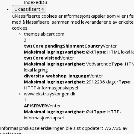
IndexedDB
Uklassifisert
4
Uklassifiserte cookies er informasjonskapsler som vi er i fe
med å klassifisere, sammen med leverandørene av enkelte
cookies.
themes.abicart.com
3
twsCore.pendingShipmentCountry
Venter
Maksimal lagringsvarighet
: Økt
Type
: HTML lokal l
twsCore.visited
Venter
Maksimal lagringsvarighet
: Vedvarende
Type
: HT
lokal lagring
diversity_webshop_language
Venter
Maksimal lagringsvarighet
: 2912236 dager
Type
:
HTTP-informasjonskapsel
www.ekstralyskongen.dk
1
APISERVER
Venter
Maksimal lagringsvarighet
: Økt
Type
: HTTP-
informasjonskapsel
Informasjonskapselerklæringen ble sist oppdatert 7/27/26 av
Cookiebot