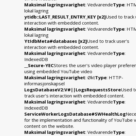
Maksimal lagringsvarighet
: Vedvarende
Type
: HT
lokal lagring
ytidb::LAST_RESULT_ENTRY_KEY [x2]
Used to track 
interaction with embedded content.
Maksimal lagringsvarighet
: Vedvarende
Type
: HT
lokal lagring
YtIdbMeta#databases [x2]
Used to track user’s
interaction with embedded content.
Maksimal lagringsvarighet
: Vedvarende
Type
:
IndexedDB
__Secure-YEC
Stores the user's video player prefere
using embedded YouTube video
Maksimal lagringsvarighet
: Økt
Type
: HTTP-
informasjonskapsel
LogsDatabaseV2:V#||LogsRequestsStore
Used t
track user’s interaction with embedded content.
Maksimal lagringsvarighet
: Vedvarende
Type
:
IndexedDB
ServiceWorkerLogsDatabase#SWHealthLog
Nece
for the implementation and functionality of YouTube 
content on the website.
Maksimal lagringsvarighet
: Vedvarende
Type
: