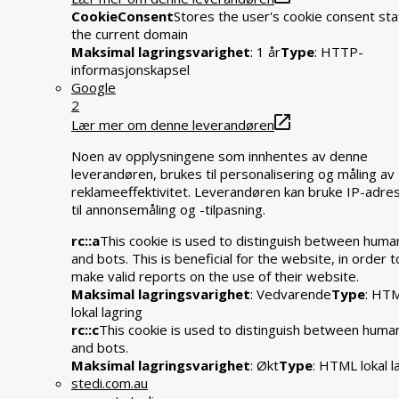
CookieConsent
Stores the user's cookie consent sta
the current domain
Maksimal lagringsvarighet
: 1 år
Type
: HTTP-
informasjonskapsel
Google
2
Lær mer om denne leverandøren
Noen av opplysningene som innhentes av denne
leverandøren, brukes til personalisering og måling av
reklameeffektivitet. Leverandøren kan bruke IP-adre
til annonsemåling og -tilpasning.
rc::a
This cookie is used to distinguish between huma
and bots. This is beneficial for the website, in order t
make valid reports on the use of their website.
Maksimal lagringsvarighet
: Vedvarende
Type
: HT
lokal lagring
rc::c
This cookie is used to distinguish between huma
and bots.
Maksimal lagringsvarighet
: Økt
Type
: HTML lokal l
stedi.com.au