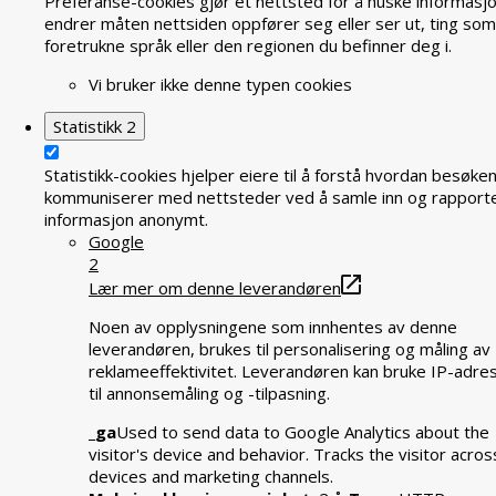
Preferanse-cookies gjør et nettsted for å huske informasj
endrer måten nettsiden oppfører seg eller ser ut, ting som
foretrukne språk eller den regionen du befinner deg i.
Vi bruker ikke denne typen cookies
Statistikk
2
Statistikk-cookies hjelper eiere til å forstå hvordan besøke
kommuniserer med nettsteder ved å samle inn og rapport
informasjon anonymt.
Google
2
Lær mer om denne leverandøren
Noen av opplysningene som innhentes av denne
leverandøren, brukes til personalisering og måling av
reklameeffektivitet. Leverandøren kan bruke IP-adre
til annonsemåling og -tilpasning.
_ga
Used to send data to Google Analytics about the
visitor's device and behavior. Tracks the visitor acros
devices and marketing channels.