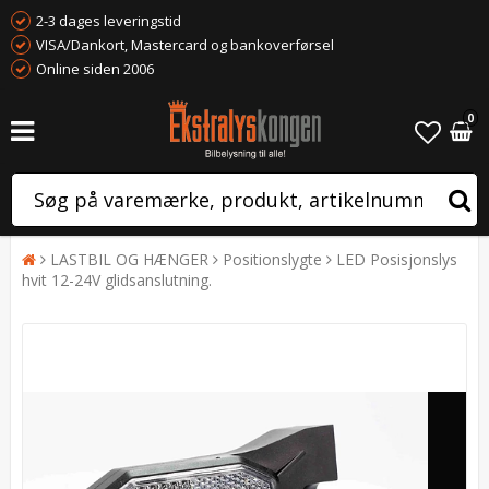
2-3 dages leveringstid
VISA/Dankort, Mastercard og bankoverførsel
Online siden 2006
0
LASTBIL OG HÆNGER
Positionslygte
LED Posisjonslys
hvit 12-24V glidsanslutning.