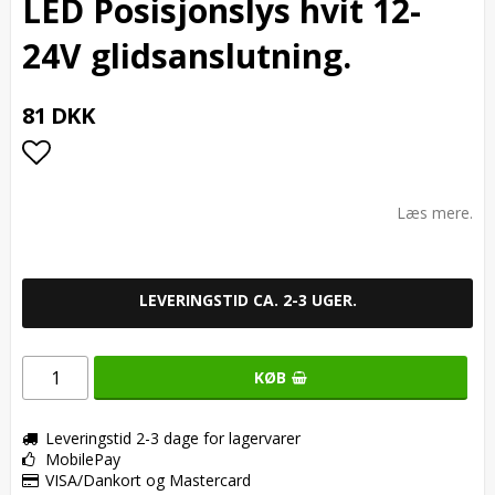
LED Posisjonslys hvit 12-
24V glidsanslutning.
81 DKK
Add to list of favorites
Læs mere.
LEVERINGSTID CA. 2-3 UGER.
KØB
Leveringstid 2-3 dage for lagervarer
MobilePay
VISA/Dankort og Mastercard