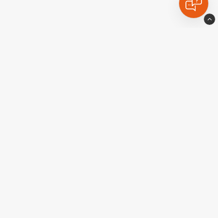
Ekstralyskongen
Industrigatan10
77435 Avesta
Sverige
+46-226-174427
556455-9010