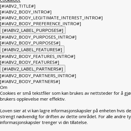
[#IABV2_TITLE#]
[#IABV2_BODY_INTRO#]
[#IABV2_BODY_LEGITIMATE_INTEREST_INTRO#]
[#IABV2_BODY_PREFERENCE_INTRO#]
[#IABV2_LABEL_PURPOSES#]
[#IABV2_BODY_PURPOSES_INTRO#]
[#IABV2_BODY_PURPOSES#]
[#IABV2_LABEL_FEATURES#]
[#IABV2_BODY_FEATURES_INTRO#]
[#IABV2_BODY_FEATURES#]
[#IABV2_LABEL_PARTNERS#]
[#IABV2_BODY_PARTNERS_INTRO#]
[#IABV2_BODY_PARTNERS#]
Om
Cookies er små tekstfiler som kan brukes av nettsteder for å gjø
brukers opplevelse mer effektiv.
Loven sier at vi kan lagre informasjonskapsler på enheten hvis de
strengt nødvendig for driften av dette området. For alle andre t
informasjonskapsler trenger vi din tillatelse.