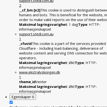
support.stedi.com.au
2
__cf_bm [x2]
This cookie is used to distinguish betwe
humans and bots. This is beneficial for the website, in
order to make valid reports on the use of their websi
Maksimal lagringsvarighet
: 1 dag
Type
: HTTP-
informasjonskapsel
support.stedi.com.au
1
_cfuvid
This cookie is a part of the services provided
Cloudflare - Including load-balancing, deliverance of
website content and serving DNS connection for web
operators.
Maksimal lagringsvarighet
: Økt
Type
: HTTP-
informasjonskapsel
www.ekstralyskongen.dk
1
theme_id
Venter
Maksimal lagringsvarighet
: Økt
Type
: HTTP-
informasjonskapsel
Egenskaper
0