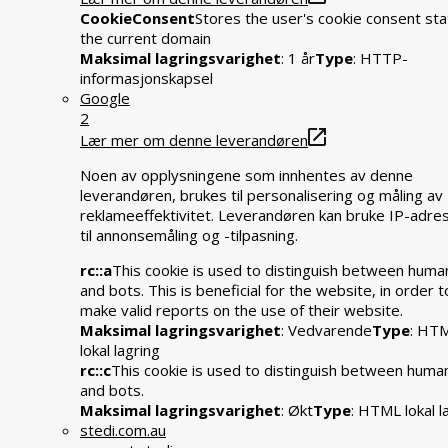
CookieConsent
Stores the user's cookie consent sta
the current domain
Maksimal lagringsvarighet
: 1 år
Type
: HTTP-
informasjonskapsel
Google
2
Lær mer om denne leverandøren
Noen av opplysningene som innhentes av denne
leverandøren, brukes til personalisering og måling av
reklameeffektivitet. Leverandøren kan bruke IP-adre
til annonsemåling og -tilpasning.
rc::a
This cookie is used to distinguish between huma
and bots. This is beneficial for the website, in order t
make valid reports on the use of their website.
Maksimal lagringsvarighet
: Vedvarende
Type
: HT
lokal lagring
rc::c
This cookie is used to distinguish between huma
and bots.
Maksimal lagringsvarighet
: Økt
Type
: HTML lokal l
stedi.com.au