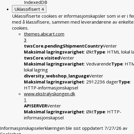
IndexedDB
Uklassifisert
4
Uklassifiserte cookies er informasjonskapsler som vi er i fe
med å klassifisere, sammen med leverandørene av enkelte
cookies.
themes.abicart.com
3
twsCore.pendingShipmentCountry
Venter
Maksimal lagringsvarighet
: Økt
Type
: HTML lokal l
twsCore.visited
Venter
Maksimal lagringsvarighet
: Vedvarende
Type
: HT
lokal lagring
diversity_webshop_language
Venter
Maksimal lagringsvarighet
: 2912236 dager
Type
:
HTTP-informasjonskapsel
www.ekstralyskongen.dk
1
APISERVER
Venter
Maksimal lagringsvarighet
: Økt
Type
: HTTP-
informasjonskapsel
Informasjonskapselerklæringen ble sist oppdatert 7/27/26 av
Cookiebot