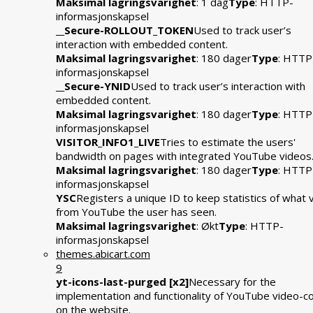
Maksimal lagringsvarighet
: 1 dag
Type
: HTTP-
informasjonskapsel
__Secure-ROLLOUT_TOKEN
Used to track user’s
interaction with embedded content.
Maksimal lagringsvarighet
: 180 dager
Type
: HTTP
informasjonskapsel
__Secure-YNID
Used to track user’s interaction with
embedded content.
Maksimal lagringsvarighet
: 180 dager
Type
: HTTP
informasjonskapsel
VISITOR_INFO1_LIVE
Tries to estimate the users'
bandwidth on pages with integrated YouTube videos
Maksimal lagringsvarighet
: 180 dager
Type
: HTTP
informasjonskapsel
YSC
Registers a unique ID to keep statistics of what 
from YouTube the user has seen.
Maksimal lagringsvarighet
: Økt
Type
: HTTP-
informasjonskapsel
themes.abicart.com
9
yt-icons-last-purged [x2]
Necessary for the
implementation and functionality of YouTube video-c
on the website.