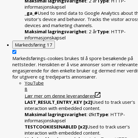
Maksimal lagringsvarighet
: 2 år
Type
: HTTP-
informasjonskapsel
_ga_#
Used to send data to Google Analytics about t
visitor's device and behavior. Tracks the visitor acros
devices and marketing channels.
Maksimal lagringsvarighet
: 2 år
Type
: HTTP-
informasjonskapsel
Markedsføring
17
Markedsførings-cookies brukes til å spore besøkende på
nettsteder. Hensikten er å vise annonser som er relevante
engasjerende for den enkelte bruker og dermed mer verdif
for utgivere og tredjeparts annonsører.
YouTube
8
Lær mer om denne leverandøren
LAST_RESULT_ENTRY_KEY [x2]
Used to track user’s
interaction with embedded content.
Maksimal lagringsvarighet
: Økt
Type
: HTTP-
informasjonskapsel
TESTCOOKIESENABLED [x2]
Used to track user’s
interaction with embedded content.