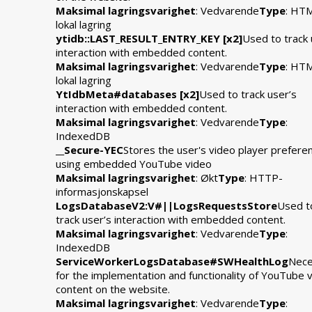
Maksimal lagringsvarighet
: Vedvarende
Type
: HT
lokal lagring
ytidb::LAST_RESULT_ENTRY_KEY [x2]
Used to track 
interaction with embedded content.
Maksimal lagringsvarighet
: Vedvarende
Type
: HT
lokal lagring
YtIdbMeta#databases [x2]
Used to track user’s
interaction with embedded content.
Maksimal lagringsvarighet
: Vedvarende
Type
:
IndexedDB
__Secure-YEC
Stores the user's video player prefere
using embedded YouTube video
Maksimal lagringsvarighet
: Økt
Type
: HTTP-
informasjonskapsel
LogsDatabaseV2:V#||LogsRequestsStore
Used t
track user’s interaction with embedded content.
Maksimal lagringsvarighet
: Vedvarende
Type
:
IndexedDB
ServiceWorkerLogsDatabase#SWHealthLog
Nece
for the implementation and functionality of YouTube 
content on the website.
Maksimal lagringsvarighet
: Vedvarende
Type
: