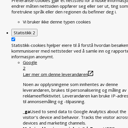
Preferanse-cookies gjør et nettsted for å huske informasj
endrer måten nettsiden oppfører seg eller ser ut, ting som
foretrukne språk eller den regionen du befinner deg i.
Vi bruker ikke denne typen cookies
Statistikk
2
Statistikk-cookies hjelper eiere til å forstå hvordan besøke
kommuniserer med nettsteder ved å samle inn og rapport
informasjon anonymt.
Google
2
Lær mer om denne leverandøren
Noen av opplysningene som innhentes av denne
leverandøren, brukes til personalisering og måling av
reklameeffektivitet. Leverandøren kan bruke IP-adre
til annonsemåling og -tilpasning.
_ga
Used to send data to Google Analytics about the
visitor's device and behavior. Tracks the visitor acros
devices and marketing channels.