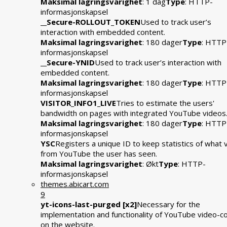
Maksimal lagringsvarighet
: 1 dag
Type
: HTTP-
informasjonskapsel
__Secure-ROLLOUT_TOKEN
Used to track user’s
interaction with embedded content.
Maksimal lagringsvarighet
: 180 dager
Type
: HTTP
informasjonskapsel
__Secure-YNID
Used to track user’s interaction with
embedded content.
Maksimal lagringsvarighet
: 180 dager
Type
: HTTP
informasjonskapsel
VISITOR_INFO1_LIVE
Tries to estimate the users'
bandwidth on pages with integrated YouTube videos
Maksimal lagringsvarighet
: 180 dager
Type
: HTTP
informasjonskapsel
YSC
Registers a unique ID to keep statistics of what 
from YouTube the user has seen.
Maksimal lagringsvarighet
: Økt
Type
: HTTP-
informasjonskapsel
themes.abicart.com
9
yt-icons-last-purged [x2]
Necessary for the
implementation and functionality of YouTube video-c
on the website.