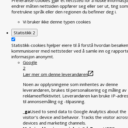
Preferanse-cookies gjør et nettsted for å huske informasj
endrer måten nettsiden oppfører seg eller ser ut, ting som
foretrukne språk eller den regionen du befinner deg i.
Vi bruker ikke denne typen cookies
Statistikk
2
Statistikk-cookies hjelper eiere til å forstå hvordan besøke
kommuniserer med nettsteder ved å samle inn og rapport
informasjon anonymt.
Google
2
Lær mer om denne leverandøren
Noen av opplysningene som innhentes av denne
leverandøren, brukes til personalisering og måling av
reklameeffektivitet. Leverandøren kan bruke IP-adre
til annonsemåling og -tilpasning.
_ga
Used to send data to Google Analytics about the
visitor's device and behavior. Tracks the visitor acros
devices and marketing channels.