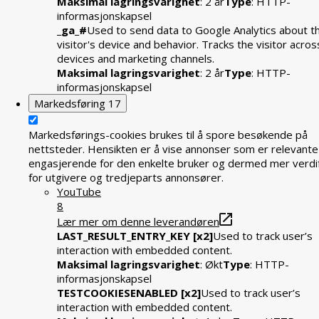
Maksimal lagringsvarighet
: 2 år
Type
: HTTP-
informasjonskapsel
_ga_#
Used to send data to Google Analytics about t
visitor's device and behavior. Tracks the visitor acros
devices and marketing channels.
Maksimal lagringsvarighet
: 2 år
Type
: HTTP-
informasjonskapsel
Markedsføring
17
Markedsførings-cookies brukes til å spore besøkende på
nettsteder. Hensikten er å vise annonser som er relevante
engasjerende for den enkelte bruker og dermed mer verdif
for utgivere og tredjeparts annonsører.
YouTube
8
Lær mer om denne leverandøren
LAST_RESULT_ENTRY_KEY [x2]
Used to track user’s
interaction with embedded content.
Maksimal lagringsvarighet
: Økt
Type
: HTTP-
informasjonskapsel
TESTCOOKIESENABLED [x2]
Used to track user’s
interaction with embedded content.