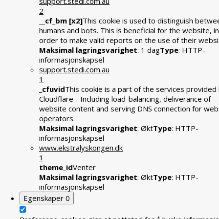
support.stedi.com.au
2
__cf_bm [x2]
This cookie is used to distinguish betwe
humans and bots. This is beneficial for the website, in
order to make valid reports on the use of their websi
Maksimal lagringsvarighet
: 1 dag
Type
: HTTP-
informasjonskapsel
support.stedi.com.au
1
_cfuvid
This cookie is a part of the services provided
Cloudflare - Including load-balancing, deliverance of
website content and serving DNS connection for web
operators.
Maksimal lagringsvarighet
: Økt
Type
: HTTP-
informasjonskapsel
www.ekstralyskongen.dk
1
theme_id
Venter
Maksimal lagringsvarighet
: Økt
Type
: HTTP-
informasjonskapsel
Egenskaper
0