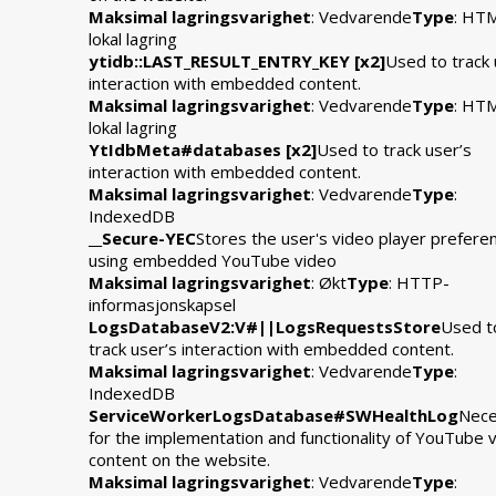
Maksimal lagringsvarighet
: Vedvarende
Type
: HT
lokal lagring
ytidb::LAST_RESULT_ENTRY_KEY [x2]
Used to track 
interaction with embedded content.
Maksimal lagringsvarighet
: Vedvarende
Type
: HT
lokal lagring
YtIdbMeta#databases [x2]
Used to track user’s
interaction with embedded content.
Maksimal lagringsvarighet
: Vedvarende
Type
:
IndexedDB
__Secure-YEC
Stores the user's video player prefere
using embedded YouTube video
Maksimal lagringsvarighet
: Økt
Type
: HTTP-
informasjonskapsel
LogsDatabaseV2:V#||LogsRequestsStore
Used t
track user’s interaction with embedded content.
Maksimal lagringsvarighet
: Vedvarende
Type
:
IndexedDB
ServiceWorkerLogsDatabase#SWHealthLog
Nece
for the implementation and functionality of YouTube 
content on the website.
Maksimal lagringsvarighet
: Vedvarende
Type
: