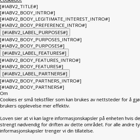
[#IABV2_TITLE#]
[#IABV2_BODY_INTRO#]
[#IABV2_BODY_LEGITIMATE_INTEREST_INTRO#]
[#IABV2_BODY_PREFERENCE_INTRO#]
[#IABV2_LABEL_PURPOSES#]
[#IABV2_BODY_PURPOSES_INTRO#]
[#IABV2_BODY_PURPOSES#]
[#IABV2_LABEL_FEATURES#]
[#IABV2_BODY_FEATURES_INTRO#]
[#IABV2_BODY_FEATURES#]
[#IABV2_LABEL_PARTNERS#]
[#IABV2_BODY_PARTNERS_INTRO#]
[#IABV2_BODY_PARTNERS#]
Om
Cookies er små tekstfiler som kan brukes av nettsteder for å gjø
brukers opplevelse mer effektiv.
Loven sier at vi kan lagre informasjonskapsler på enheten hvis de
strengt nødvendig for driften av dette området. For alle andre t
informasjonskapsler trenger vi din tillatelse.