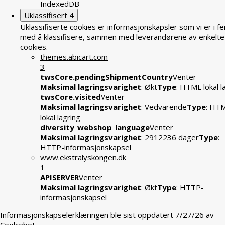
IndexedDB
Uklassifisert
4
Uklassifiserte cookies er informasjonskapsler som vi er i fe
med å klassifisere, sammen med leverandørene av enkelte
cookies.
themes.abicart.com
3
twsCore.pendingShipmentCountry
Venter
Maksimal lagringsvarighet
: Økt
Type
: HTML lokal l
twsCore.visited
Venter
Maksimal lagringsvarighet
: Vedvarende
Type
: HT
lokal lagring
diversity_webshop_language
Venter
Maksimal lagringsvarighet
: 2912236 dager
Type
:
HTTP-informasjonskapsel
www.ekstralyskongen.dk
1
APISERVER
Venter
Maksimal lagringsvarighet
: Økt
Type
: HTTP-
informasjonskapsel
Informasjonskapselerklæringen ble sist oppdatert 7/27/26 av
Cookiebot