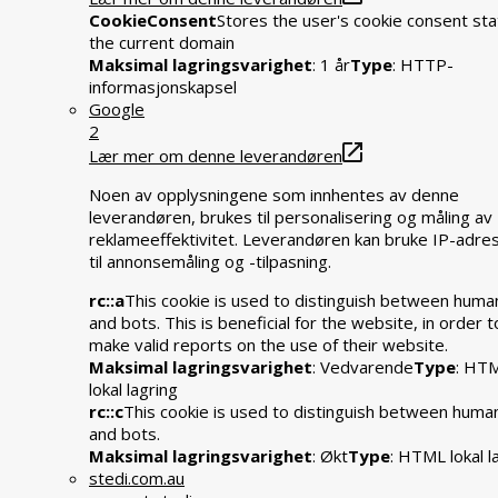
CookieConsent
Stores the user's cookie consent sta
the current domain
Maksimal lagringsvarighet
: 1 år
Type
: HTTP-
informasjonskapsel
Google
2
Lær mer om denne leverandøren
Noen av opplysningene som innhentes av denne
leverandøren, brukes til personalisering og måling av
reklameeffektivitet. Leverandøren kan bruke IP-adre
til annonsemåling og -tilpasning.
rc::a
This cookie is used to distinguish between huma
and bots. This is beneficial for the website, in order t
make valid reports on the use of their website.
Maksimal lagringsvarighet
: Vedvarende
Type
: HT
lokal lagring
rc::c
This cookie is used to distinguish between huma
and bots.
Maksimal lagringsvarighet
: Økt
Type
: HTML lokal l
stedi.com.au