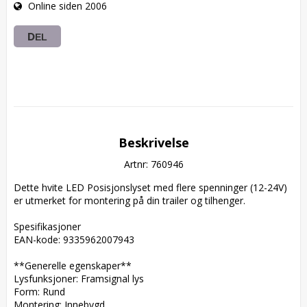
Online siden 2006
DEL
Beskrivelse
Artnr: 760946
Dette hvite LED Posisjonslyset med flere spenninger (12-24V) 
er utmerket for montering på din trailer og tilhenger.

Spesifikasjoner  

EAN-kode: 9335962007943  

**Generelle egenskaper**  

Lysfunksjoner: Framsignal lys  

Form: Rund  

Montering: Innebygd  
