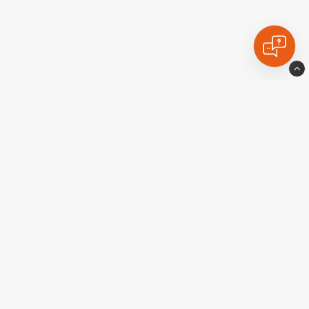
Ekstralyskongen
Industrigatan10
77435 Avesta
Sverige