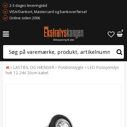
2-3 dages leveringstid
VISA/Dankort, Mastercard og bankoverførsel
Online siden 2006
0
LASTBIL OG HÆNGER
Positionslygte
LED Posisjonslys
hvit 12-24V 20cm kabel.