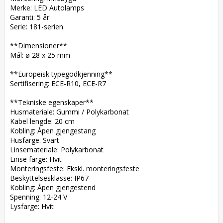
Merke: LED Autolamps  

Garanti: 5 år  

Serie: 181-serien  

**Dimensioner**  

Mål: ø 28 x 25 mm  

**Europeisk typegodkjenning**  

Sertifisering: ECE-R10, ECE-R7  

**Tekniske egenskaper**  

Husmateriale: Gummi / Polykarbonat  

Kabel lengde: 20 cm  

Kobling: Åpen gjengestang  

Husfarge: Svart  

Linsemateriale: Polykarbonat  

Linse farge: Hvit  

Monteringsfeste: Ekskl. monteringsfeste  

Beskyttelsesklasse: IP67  

Kobling: Åpen gjengestend  

Spenning: 12-24 V  

Lysfarge: Hvit