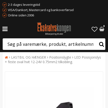
2-3 dages leveringstid
VISA/Dankort, Mastercard og bankoverførsel
Online siden 2006
0
LASTBIL OG HÆNGER
Positionslygte
LED Posisjonslys
+ feste oval hvit 12-24V 0.75mm2 tilkobling.