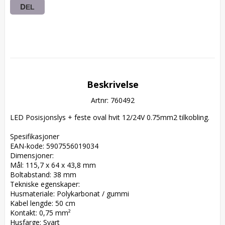
DEL
Beskrivelse
Artnr: 760492
LED Posisjonslys + feste oval hvit 12/24V 0.75mm2 tilkobling.

Spesifikasjoner  

EAN-kode: 5907556019034  

Dimensjoner:  

Mål: 115,7 x 64 x 43,8 mm  

Boltabstand: 38 mm  

Tekniske egenskaper:  

Husmateriale: Polykarbonat / gummi  

Kabel lengde: 50 cm  

Kontakt: 0,75 mm²  

Husfarge: Svart  
