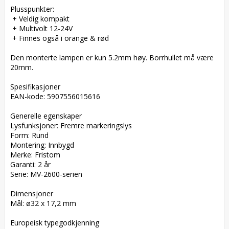
Plusspunkter:

 + Veldig kompakt

 + Multivolt 12-24V

 + Finnes også i orange & rød

Den monterte lampen er kun 5.2mm høy. Borrhullet må være 
20mm.

Spesifikasjoner  

EAN-kode: 5907556015616  

Generelle egenskaper  

Lysfunksjoner: Fremre markeringslys  

Form: Rund  

Montering: Innbygd  

Merke: Fristom  

Garanti: 2 år  

Serie: MV-2600-serien  

Dimensjoner  

Mål: ø32 x 17,2 mm  

Europeisk typegodkjenning  
