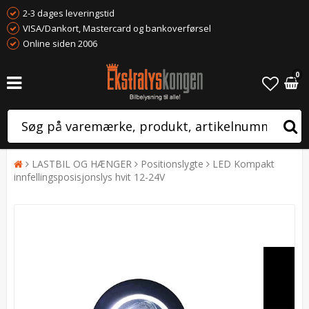
2-3 dages leveringstid
VISA/Dankort, Mastercard og bankoverførsel
Online siden 2006
0
LASTBIL OG HÆNGER
Positionslygte
LED Kompakt
innfellingsposisjonslys hvit 12-24V