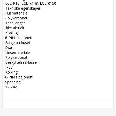
ECE-R10, ECE-R148, ECE-R150  

Tekniske egenskaper  

Husmateriale  

Polykarbonat  

Kabellengde  

Ikke aktuelt  

Kobling  

6-PIN's bajonett  

Farge på huset  

Svart  

Linsemateriale  

Polykarbonat  

Beskyttelsesklasse  

IP68  

Kobling  

6-PIN's bajonett  

Spenning  

12-24v