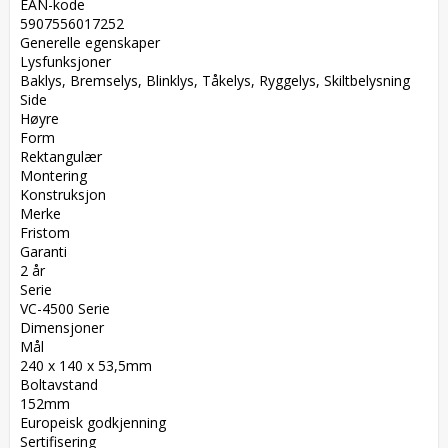
EAN-kode  

5907556017252  

Generelle egenskaper  

Lysfunksjoner  

Baklys, Bremselys, Blinklys, Tåkelys, Ryggelys, Skiltbelysning  

Side  

Høyre  

Form  

Rektangulær  

Montering  

Konstruksjon  

Merke  

Fristom  

Garanti  

2 år  

Serie  

VC-4500 Serie  

Dimensjoner  

Mål  

240 x 140 x 53,5mm  

Boltavstand  

152mm  

Europeisk godkjenning  

Sertifisering  
