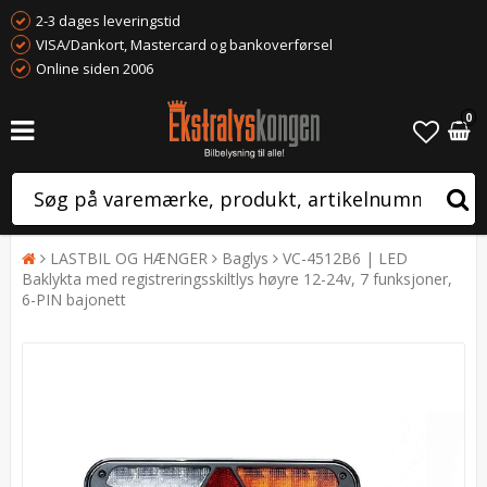
2-3 dages leveringstid
VISA/Dankort, Mastercard og bankoverførsel
Online siden 2006
0
LASTBIL OG HÆNGER
Baglys
VC-4512B6 | LED
Baklykta med registreringsskiltlys høyre 12-24v, 7 funksjoner,
6-PIN bajonett