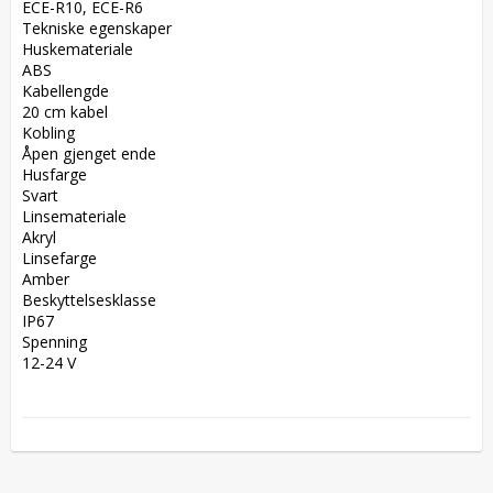
ECE-R10, ECE-R6  

Tekniske egenskaper  

Huskemateriale  

ABS  

Kabellengde  

20 cm kabel  

Kobling  

Åpen gjenget ende  

Husfarge  

Svart  

Linsemateriale  

Akryl  

Linsefarge  

Amber  

Beskyttelsesklasse  

IP67  

Spenning  

12-24 V