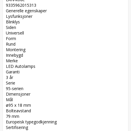
9335962015313  

Generelle egenskaper  

Lysfunksjoner  

Blinklys  

Siden  

Universell  

Form  

Rund  

Montering  

Innebygd  

Merke  

LED Autolamps  

Garanti  

3 år  

Serie  

95-serien  

Dimensjoner  

Mål  

ø95 x 18 mm  

Bolteavstand  

79 mm  

Europeisk typegodkjenning  

Sertifisering  
