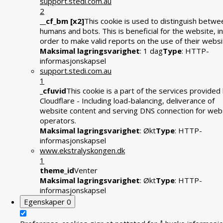
support.stedi.com.au
2
__cf_bm [x2]
This cookie is used to distinguish betwe
humans and bots. This is beneficial for the website, in
order to make valid reports on the use of their websi
Maksimal lagringsvarighet
: 1 dag
Type
: HTTP-
informasjonskapsel
support.stedi.com.au
1
_cfuvid
This cookie is a part of the services provided
Cloudflare - Including load-balancing, deliverance of
website content and serving DNS connection for web
operators.
Maksimal lagringsvarighet
: Økt
Type
: HTTP-
informasjonskapsel
www.ekstralyskongen.dk
1
theme_id
Venter
Maksimal lagringsvarighet
: Økt
Type
: HTTP-
informasjonskapsel
Egenskaper
0