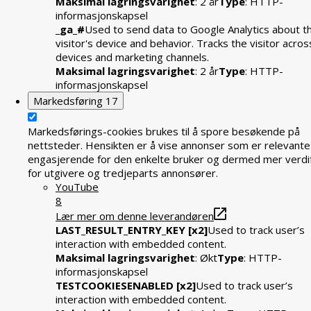
Maksimal lagringsvarighet
: 2 år
Type
: HTTP-
informasjonskapsel
_ga_#
Used to send data to Google Analytics about t
visitor's device and behavior. Tracks the visitor acros
devices and marketing channels.
Maksimal lagringsvarighet
: 2 år
Type
: HTTP-
informasjonskapsel
Markedsføring
17
Markedsførings-cookies brukes til å spore besøkende på
nettsteder. Hensikten er å vise annonser som er relevante
engasjerende for den enkelte bruker og dermed mer verdif
for utgivere og tredjeparts annonsører.
YouTube
8
Lær mer om denne leverandøren
LAST_RESULT_ENTRY_KEY [x2]
Used to track user’s
interaction with embedded content.
Maksimal lagringsvarighet
: Økt
Type
: HTTP-
informasjonskapsel
TESTCOOKIESENABLED [x2]
Used to track user’s
interaction with embedded content.