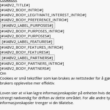
[#IABV2_TITLE#]
[#IABV2_BODY_INTRO#]
[#IABV2_BODY_LEGITIMATE_INTEREST_INTRO#]
[#IABV2_BODY_PREFERENCE_INTRO#]
[#IABV2_LABEL_PURPOSES#]
[#IABV2_BODY_PURPOSES_INTRO#]
[#IABV2_BODY_PURPOSES#]
[#IABV2_LABEL_FEATURES#]
[#IABV2_BODY_FEATURES_INTRO#]
[#IABV2_BODY_FEATURES#]
[#IABV2_LABEL_PARTNERS#]
[#IABV2_BODY_PARTNERS_INTRO#]
[#IABV2_BODY_PARTNERS#]
Om
Cookies er små tekstfiler som kan brukes av nettsteder for å gjø
brukers opplevelse mer effektiv.
Loven sier at vi kan lagre informasjonskapsler på enheten hvis de
strengt nødvendig for driften av dette området. For alle andre t
informasjonskapsler trenger vi din tillatelse.