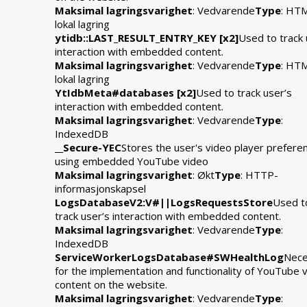
Maksimal lagringsvarighet
: Vedvarende
Type
: HT
lokal lagring
ytidb::LAST_RESULT_ENTRY_KEY [x2]
Used to track 
interaction with embedded content.
Maksimal lagringsvarighet
: Vedvarende
Type
: HT
lokal lagring
YtIdbMeta#databases [x2]
Used to track user’s
interaction with embedded content.
Maksimal lagringsvarighet
: Vedvarende
Type
:
IndexedDB
__Secure-YEC
Stores the user's video player prefere
using embedded YouTube video
Maksimal lagringsvarighet
: Økt
Type
: HTTP-
informasjonskapsel
LogsDatabaseV2:V#||LogsRequestsStore
Used t
track user’s interaction with embedded content.
Maksimal lagringsvarighet
: Vedvarende
Type
:
IndexedDB
ServiceWorkerLogsDatabase#SWHealthLog
Nece
for the implementation and functionality of YouTube 
content on the website.
Maksimal lagringsvarighet
: Vedvarende
Type
: