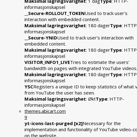
Maksimal lagringsvarighet
: 1 dag
Type
: HTTP-
informasjonskapsel
__Secure-ROLLOUT_TOKEN
Used to track user’s
interaction with embedded content.
Maksimal lagringsvarighet
: 180 dager
Type
: HTTP
informasjonskapsel
__Secure-YNID
Used to track user’s interaction with
embedded content.
Maksimal lagringsvarighet
: 180 dager
Type
: HTTP
informasjonskapsel
VISITOR_INFO1_LIVE
Tries to estimate the users'
bandwidth on pages with integrated YouTube videos
Maksimal lagringsvarighet
: 180 dager
Type
: HTTP
informasjonskapsel
YSC
Registers a unique ID to keep statistics of what 
from YouTube the user has seen.
Maksimal lagringsvarighet
: Økt
Type
: HTTP-
informasjonskapsel
themes.abicart.com
9
yt-icons-last-purged [x2]
Necessary for the
implementation and functionality of YouTube video-c
on the website.