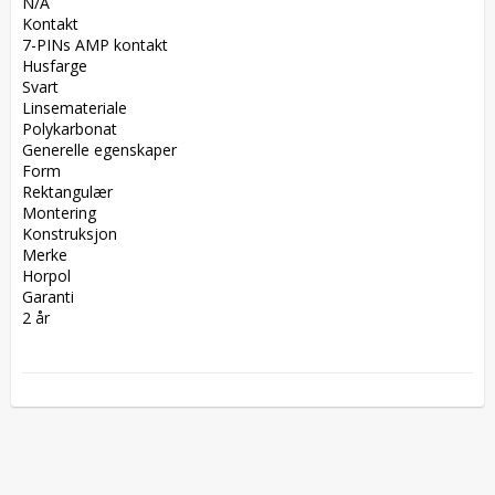
N/A  

Kontakt  

7-PINs AMP kontakt  

Husfarge  

Svart  

Linsemateriale  

Polykarbonat  

Generelle egenskaper  

Form  

Rektangulær  

Montering  

Konstruksjon  

Merke  

Horpol  

Garanti  

2 år