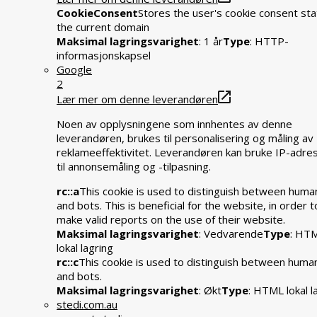
CookieConsent
Stores the user's cookie consent sta
the current domain
Maksimal lagringsvarighet
: 1 år
Type
: HTTP-
informasjonskapsel
Google
2
Lær mer om denne leverandøren
Noen av opplysningene som innhentes av denne
leverandøren, brukes til personalisering og måling av
reklameeffektivitet. Leverandøren kan bruke IP-adre
til annonsemåling og -tilpasning.
rc::a
This cookie is used to distinguish between huma
and bots. This is beneficial for the website, in order t
make valid reports on the use of their website.
Maksimal lagringsvarighet
: Vedvarende
Type
: HT
lokal lagring
rc::c
This cookie is used to distinguish between huma
and bots.
Maksimal lagringsvarighet
: Økt
Type
: HTML lokal l
stedi.com.au