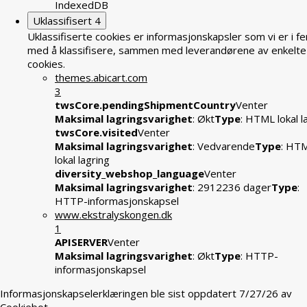
IndexedDB
Uklassifisert
4
Uklassifiserte cookies er informasjonskapsler som vi er i fe
med å klassifisere, sammen med leverandørene av enkelte
cookies.
themes.abicart.com
3
twsCore.pendingShipmentCountry
Venter
Maksimal lagringsvarighet
: Økt
Type
: HTML lokal l
twsCore.visited
Venter
Maksimal lagringsvarighet
: Vedvarende
Type
: HT
lokal lagring
diversity_webshop_language
Venter
Maksimal lagringsvarighet
: 2912236 dager
Type
:
HTTP-informasjonskapsel
www.ekstralyskongen.dk
1
APISERVER
Venter
Maksimal lagringsvarighet
: Økt
Type
: HTTP-
informasjonskapsel
Informasjonskapselerklæringen ble sist oppdatert 7/27/26 av
Cookiebot