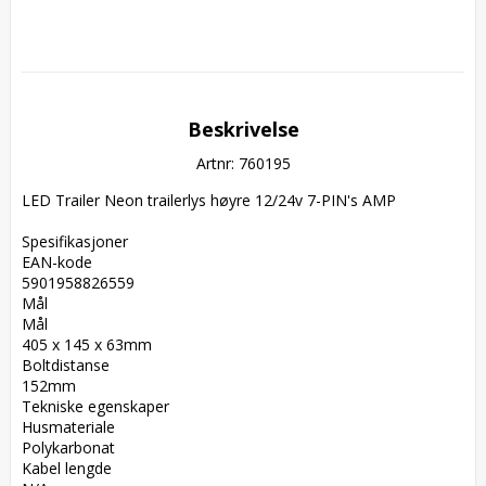
Beskrivelse
Artnr: 760195
LED Trailer Neon trailerlys høyre 12/24v 7-PIN's AMP

Spesifikasjoner  

EAN-kode  

5901958826559  

Mål  

Mål  

405 x 145 x 63mm  

Boltdistanse  

152mm  

Tekniske egenskaper  

Husmateriale  

Polykarbonat  

Kabel lengde  
