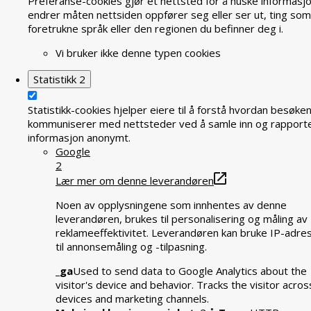
Preferanse-cookies gjør et nettsted for å huske informasj
endrer måten nettsiden oppfører seg eller ser ut, ting som
foretrukne språk eller den regionen du befinner deg i.
Vi bruker ikke denne typen cookies
Statistikk
2
Statistikk-cookies hjelper eiere til å forstå hvordan besøke
kommuniserer med nettsteder ved å samle inn og rapport
informasjon anonymt.
Google
2
Lær mer om denne leverandøren
Noen av opplysningene som innhentes av denne
leverandøren, brukes til personalisering og måling av
reklameeffektivitet. Leverandøren kan bruke IP-adre
til annonsemåling og -tilpasning.
_ga
Used to send data to Google Analytics about the
visitor's device and behavior. Tracks the visitor acros
devices and marketing channels.