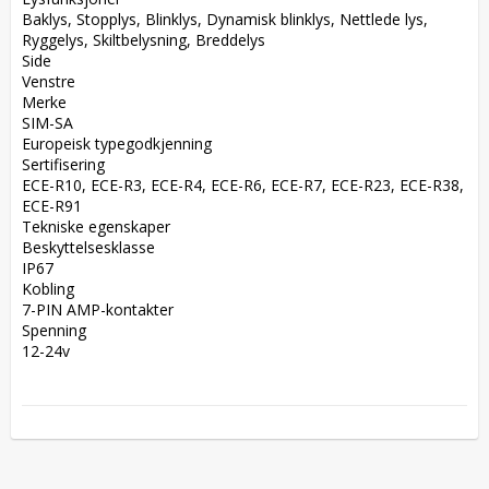
Baklys, Stopplys, Blinklys, Dynamisk blinklys, Nettlede lys, 
Ryggelys, Skiltbelysning, Breddelys  

Side  

Venstre  

Merke  

SIM-SA  

Europeisk typegodkjenning  

Sertifisering  

ECE-R10, ECE-R3, ECE-R4, ECE-R6, ECE-R7, ECE-R23, ECE-R38, 
ECE-R91  

Tekniske egenskaper  

Beskyttelsesklasse  

IP67  

Kobling  

7-PIN AMP-kontakter  

Spenning  

12-24v