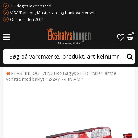
2-3 dages leveringstid
VISA/Dankort, Mastercard og bankoverførsel
Online siden 2006
0
LASTBIL OG HÆNGER
Baglys
LED Trailer-lampe
venstre med baklys 12-24V 7-PIN AMP