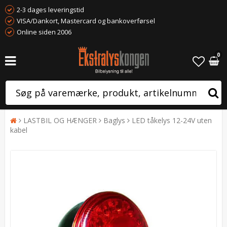
2-3 dages leveringstid
VISA/Dankort, Mastercard og bankoverførsel
Online siden 2006
0
LASTBIL OG HÆNGER
Baglys
LED tåkelys 12-24V uten
kabel