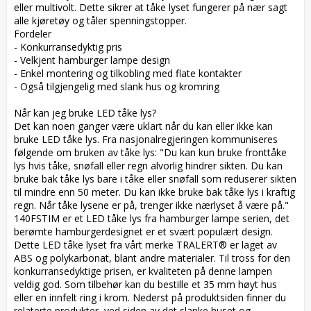
eller multivolt. Dette sikrer at tåke lyset fungerer på nær sagt 
alle kjøretøy og tåler spenningstopper.  

Fordeler  

- Konkurransedyktig pris  

- Velkjent hamburger lampe design  

- Enkel montering og tilkobling med flate kontakter  

- Også tilgjengelig med slank hus og kromring  

Når kan jeg bruke LED tåke lys?  

Det kan noen ganger være uklart når du kan eller ikke kan 
bruke LED tåke lys. Fra nasjonalregjeringen kommuniseres 
følgende om bruken av tåke lys: "Du kan kun bruke fronttåke 
lys hvis tåke, snøfall eller regn alvorlig hindrer sikten. Du kan 
bruke bak tåke lys bare i tåke eller snøfall som reduserer sikten 
til mindre enn 50 meter. Du kan ikke bruke bak tåke lys i kraftig 
regn. Når tåke lysene er på, trenger ikke nærlyset å være på."  

140FSTIM er et LED tåke lys fra hamburger lampe serien, det 
berømte hamburgerdesignet er et svært populært design. 
Dette LED tåke lyset fra vårt merke TRALERT® er laget av 
ABS og polykarbonat, blant andre materialer. Til tross for den 
konkurransedyktige prisen, er kvaliteten på denne lampen 
veldig god. Som tilbehør kan du bestille et 35 mm høyt hus 
eller en innfelt ring i krom. Nederst på produktsiden finner du 
relaterte produkter, ved siden av det slanke huset og 