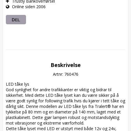
Trustly Bankoverførsel
Online siden 2006
DEL
Beskrivelse
Artnr: 760476
LED tåke lys  

God synlighet for andre trafikkanter er viktig og bidrar til 
sikkerhet. Med dette LED tåke lyset kan du være sikker på å 
være godt synlig for following trafik hvis du kjører i tett tåke og 
dårlig sikt. Denne modellen av LED tåke lys fra Tralert® har en 
tykkelse på 80 mm og en diameter på 140 mm, laget med et 
plastkabinett. Dette gjør lampen robust og motstandsdyktig 
mot vibrasjoner og ekstreme værforhold.  

Dette tåke lyset med LED er utstyrt med både 12v og 24v, 