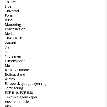
Tåkelys  

Side  

Universell  

Form  

Rund  

Montering  

Konstruksjon  

Merke  

TRALERT®  

Garanti  

3 år  

Serie  

140-serien  

Dimensjoner  

Mål  

ø 140 x 100mm  

Boltsavstand  

45mm  

Europeisk typegodkjenning  

Sertifisering  

ECE-R10, ECE-R38  

Tekniske egenskaper  

Huskemateriale  

ABS  
