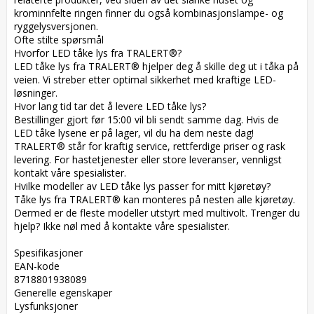
krominnfelte ringen finner du også kombinasjonslampe- og 
ryggelysversjonen.  

Ofte stilte spørsmål  

Hvorfor LED tåke lys fra TRALERT®?  

LED tåke lys fra TRALERT® hjelper deg å skille deg ut i tåka på 
veien. Vi streber etter optimal sikkerhet med kraftige LED-
løsninger.  

Hvor lang tid tar det å levere LED tåke lys?  

Bestillinger gjort før 15:00 vil bli sendt samme dag. Hvis de 
LED tåke lysene er på lager, vil du ha dem neste dag! 
TRALERT® står for kraftig service, rettferdige priser og rask 
levering. For hastetjenester eller store leveranser, vennligst 
kontakt våre spesialister.  

Hvilke modeller av LED tåke lys passer for mitt kjøretøy?  

Tåke lys fra TRALERT® kan monteres på nesten alle kjøretøy. 
Dermed er de fleste modeller utstyrt med multivolt. Trenger du 
hjelp? Ikke nøl med å kontakte våre spesialister.

Spesifikasjoner  

EAN-kode  

8718801938089  

Generelle egenskaper  

Lysfunksjoner  
