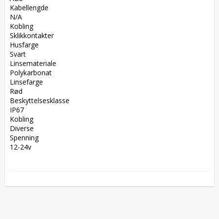
Kabellengde  

N/A  

Kobling  

Sklikkontakter  

Husfarge  

Svart  

Linsemateriale  

Polykarbonat  

Linsefarge  

Rød  

Beskyttelsesklasse  

IP67  

Kobling  

Diverse  

Spenning  

12-24v