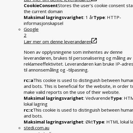
CookieConsent
Stores the user's cookie consent sta
the current domain
Maksimal lagringsvarighet
: 1 år
Type
: HTTP-
informasjonskapsel
Google
2
Lær mer om denne leverandøren
Noen av opplysningene som innhentes av denne
leverandøren, brukes til personalisering og måling av
reklameeffektivitet. Leverandøren kan bruke IP-adre
til annonsemåling og -tilpasning.
rc::a
This cookie is used to distinguish between huma
and bots. This is beneficial for the website, in order t
make valid reports on the use of their website.
Maksimal lagringsvarighet
: Vedvarende
Type
: HT
lokal lagring
rc::c
This cookie is used to distinguish between huma
and bots.
Maksimal lagringsvarighet
: Økt
Type
: HTML lokal l
stedi.com.au