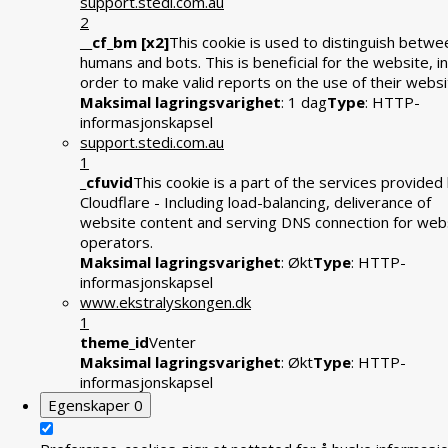
support.stedi.com.au
2
__cf_bm [x2]
This cookie is used to distinguish betwe
humans and bots. This is beneficial for the website, in
order to make valid reports on the use of their websi
Maksimal lagringsvarighet
: 1 dag
Type
: HTTP-
informasjonskapsel
support.stedi.com.au
1
_cfuvid
This cookie is a part of the services provided
Cloudflare - Including load-balancing, deliverance of
website content and serving DNS connection for web
operators.
Maksimal lagringsvarighet
: Økt
Type
: HTTP-
informasjonskapsel
www.ekstralyskongen.dk
1
theme_id
Venter
Maksimal lagringsvarighet
: Økt
Type
: HTTP-
informasjonskapsel
Egenskaper
0