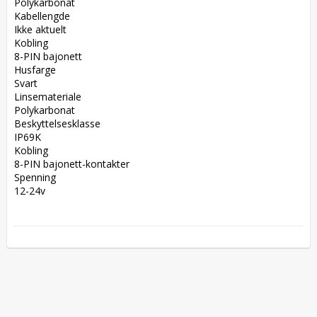
Polykarbonat  

Kabellengde  

Ikke aktuelt  

Kobling  

8-PIN bajonett  

Husfarge  

Svart  

Linsemateriale  

Polykarbonat  

Beskyttelsesklasse  

IP69K  

Kobling  

8-PIN bajonett-kontakter  

Spenning  

12-24v