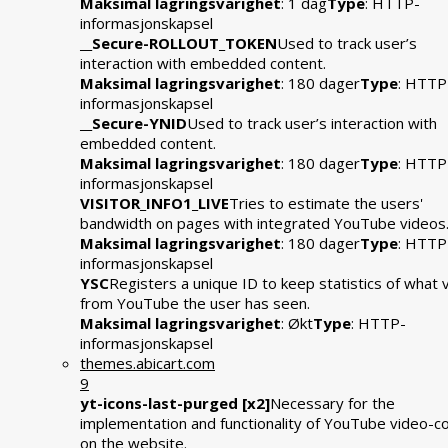
Maksimal lagringsvarighet
: 1 dag
Type
: HTTP-
informasjonskapsel
__Secure-ROLLOUT_TOKEN
Used to track user’s
interaction with embedded content.
Maksimal lagringsvarighet
: 180 dager
Type
: HTTP
informasjonskapsel
__Secure-YNID
Used to track user’s interaction with
embedded content.
Maksimal lagringsvarighet
: 180 dager
Type
: HTTP
informasjonskapsel
VISITOR_INFO1_LIVE
Tries to estimate the users'
bandwidth on pages with integrated YouTube videos
Maksimal lagringsvarighet
: 180 dager
Type
: HTTP
informasjonskapsel
YSC
Registers a unique ID to keep statistics of what 
from YouTube the user has seen.
Maksimal lagringsvarighet
: Økt
Type
: HTTP-
informasjonskapsel
themes.abicart.com
9
yt-icons-last-purged [x2]
Necessary for the
implementation and functionality of YouTube video-c
on the website.