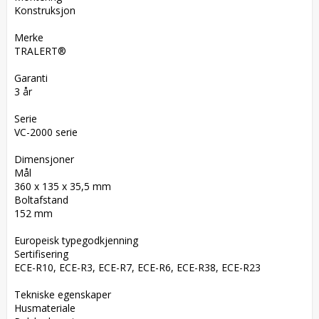
Konstruksjon

Merke  

TRALERT®

Garanti  

3 år

Serie  

VC-2000 serie

Dimensjoner  

Mål  

360 x 135 x 35,5 mm  

Boltafstand  

152 mm

Europeisk typegodkjenning  

Sertifisering  

ECE-R10, ECE-R3, ECE-R7, ECE-R6, ECE-R38, ECE-R23

Tekniske egenskaper  

Husmateriale  
