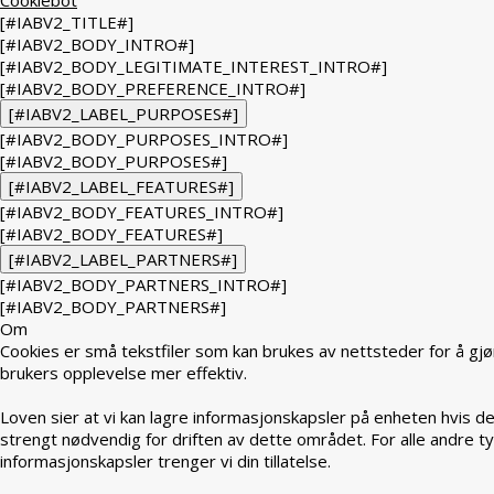
[#IABV2_TITLE#]
[#IABV2_BODY_INTRO#]
[#IABV2_BODY_LEGITIMATE_INTEREST_INTRO#]
[#IABV2_BODY_PREFERENCE_INTRO#]
[#IABV2_LABEL_PURPOSES#]
[#IABV2_BODY_PURPOSES_INTRO#]
[#IABV2_BODY_PURPOSES#]
[#IABV2_LABEL_FEATURES#]
[#IABV2_BODY_FEATURES_INTRO#]
[#IABV2_BODY_FEATURES#]
[#IABV2_LABEL_PARTNERS#]
[#IABV2_BODY_PARTNERS_INTRO#]
[#IABV2_BODY_PARTNERS#]
Om
Cookies er små tekstfiler som kan brukes av nettsteder for å gjø
brukers opplevelse mer effektiv.
Loven sier at vi kan lagre informasjonskapsler på enheten hvis de
strengt nødvendig for driften av dette området. For alle andre t
informasjonskapsler trenger vi din tillatelse.