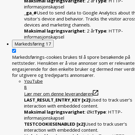
Maksimal lagringsvarighet
: 2 år
Type
: HTTP-
informasjonskapsel
_ga_#
Used to send data to Google Analytics about t
visitor's device and behavior. Tracks the visitor acros
devices and marketing channels.
Maksimal lagringsvarighet
: 2 år
Type
: HTTP-
informasjonskapsel
Markedsføring
17
Markedsførings-cookies brukes til å spore besøkende på
nettsteder. Hensikten er å vise annonser som er relevante
engasjerende for den enkelte bruker og dermed mer verdif
for utgivere og tredjeparts annonsører.
YouTube
8
Lær mer om denne leverandøren
LAST_RESULT_ENTRY_KEY [x2]
Used to track user’s
interaction with embedded content.
Maksimal lagringsvarighet
: Økt
Type
: HTTP-
informasjonskapsel
TESTCOOKIESENABLED [x2]
Used to track user’s
interaction with embedded content.