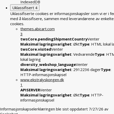
IndexedDB
Uklassifisert
4
Uklassifiserte cookies er informasjonskapsler som vi er i fe
med å klassifisere, sammen med leverandørene av enkelte
cookies.
themes.abicart.com
3
twsCore.pendingShipmentCountry
Venter
Maksimal lagringsvarighet
: Økt
Type
: HTML lokal l
twsCore.visited
Venter
Maksimal lagringsvarighet
: Vedvarende
Type
: HT
lokal lagring
diversity_webshop_language
Venter
Maksimal lagringsvarighet
: 2912236 dager
Type
:
HTTP-informasjonskapsel
www.ekstralyskongen.dk
1
APISERVER
Venter
Maksimal lagringsvarighet
: Økt
Type
: HTTP-
informasjonskapsel
Informasjonskapselerklæringen ble sist oppdatert 7/27/26 av
Cookiebot