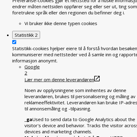
Preferanse-cookies gjør et nettsted for å huske informasj
endrer måten nettsiden oppfører seg eller ser ut, ting som
foretrukne språk eller den regionen du befinner deg i.
Vi bruker ikke denne typen cookies
Statistikk
2
Statistikk-cookies hjelper eiere til å forstå hvordan besøke
kommuniserer med nettsteder ved å samle inn og rapport
informasjon anonymt.
Google
2
Lær mer om denne leverandøren
Noen av opplysningene som innhentes av denne
leverandøren, brukes til personalisering og måling av
reklameeffektivitet. Leverandøren kan bruke IP-adre
til annonsemåling og -tilpasning.
_ga
Used to send data to Google Analytics about the
visitor's device and behavior. Tracks the visitor acros
devices and marketing channels.