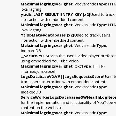
Maksimal lagringsvarighet
: Vedvarende
Type
: HT
lokal lagring
ytidb::LAST_RESULT_ENTRY_KEY [x2]
Used to track 
interaction with embedded content.
Maksimal lagringsvarighet
: Vedvarende
Type
: HT
lokal lagring
YtIdbMeta#databases [x2]
Used to track user’s
interaction with embedded content.
Maksimal lagringsvarighet
: Vedvarende
Type
:
IndexedDB
__Secure-YEC
Stores the user's video player prefere
using embedded YouTube video
Maksimal lagringsvarighet
: Økt
Type
: HTTP-
informasjonskapsel
LogsDatabaseV2:V#||LogsRequestsStore
Used t
track user’s interaction with embedded content.
Maksimal lagringsvarighet
: Vedvarende
Type
:
IndexedDB
ServiceWorkerLogsDatabase#SWHealthLog
Nece
for the implementation and functionality of YouTube 
content on the website.
Maksimal lagringsvarighet
: Vedvarende
Type
: