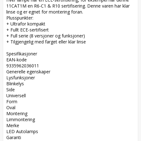
11CAT1M en R6-C1 & R10 sertifisering. Denne varen har klar 
linse og er egnet for montering foran.  

Plusspunkter:  

+ Ultrafor kompakt  

+ Fullt ECE-sertifisert  

+ Full serie (8 versjoner og funksjoner)  

+ Tilgjengelig med farget eller klar linse

Spesifikasjoner  

EAN-kode  

9335962036011  

Generelle egenskaper  

Lysfunksjoner  

Blinkelys  

Side  

Universell  

Form  

Oval  

Montering  

Limmontering  

Merke  

LED Autolamps  

Garanti  
