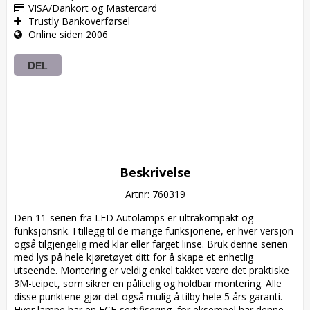
VISA/Dankort og Mastercard
Trustly Bankoverførsel
Online siden 2006
DEL
Beskrivelse
Artnr: 760319
Den 11-serien fra LED Autolamps er ultrakompakt og 
funksjonsrik. I tillegg til de mange funksjonene, er hver versjon 
også tilgjengelig med klar eller farget linse. Bruk denne serien 
med lys på hele kjøretøyet ditt for å skape et enhetlig 
utseende. Montering er veldig enkel takket være det praktiske 
3M-teipet, som sikrer en pålitelig og holdbar montering. Alle 
disse punktene gjør det også mulig å tilby hele 5 års garanti.  

Hver lampe har en ECE-sertifisering, for eksempel har denne 