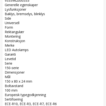
9335962000333  

Generelle egenskaper  

Lysfunksjoner  

Baklys, bremselys, blinklys  

Side  

Universell  

Form  

Rektangulær  

Montering  

Konstruksjon  

Merke  

LED Autolamps  

Garanti  

Levetid  

Serie  

150-serie  

Dimensjoner  

Mål  

150 x 80 x 24 mm  

Boltavstand  

100 mm  

Europeisk typegodkjenning  

Sertifisering  

ECE-R10, ECE-R3, ECE-R7, ECE-R6  
