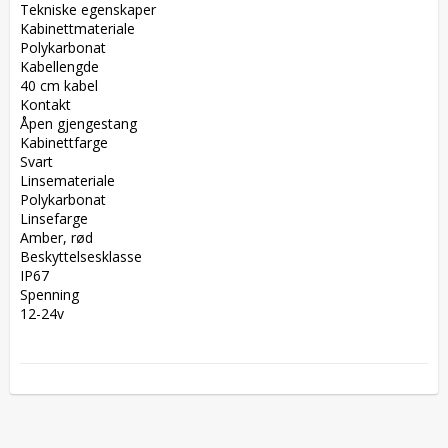
Tekniske egenskaper  

Kabinettmateriale  

Polykarbonat  

Kabellengde  

40 cm kabel  

Kontakt  

Åpen gjengestang  

Kabinettfarge  

Svart  

Linsemateriale  

Polykarbonat  

Linsefarge  

Amber, rød  

Beskyttelsesklasse  

IP67  

Spenning  

12-24v