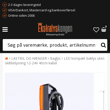
2-3 dages leveringstid
VISA/Dankort, Mastercard og bankoverførsel
Online siden 2006
0
LASTBIL OG HÆNGER
Baglys
LED kompakt baklys uten
skiltbelysning 12-24V 40cm kabel