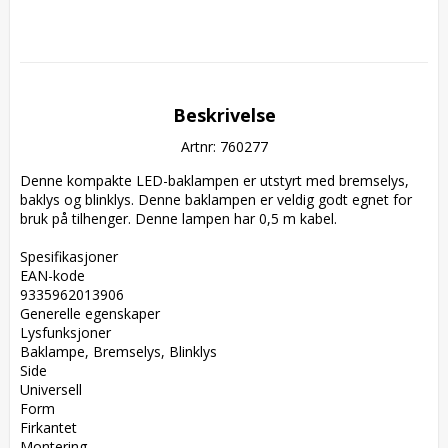
Beskrivelse
Artnr: 760277
Denne kompakte LED-baklampen er utstyrt med bremselys, 
baklys og blinklys. Denne baklampen er veldig godt egnet for 
bruk på tilhenger. Denne lampen har 0,5 m kabel.

Spesifikasjoner  

EAN-kode  

9335962013906  

Generelle egenskaper  

Lysfunksjoner  

Baklampe, Bremselys, Blinklys  

Side  

Universell  

Form  

Firkantet  

Montering  
