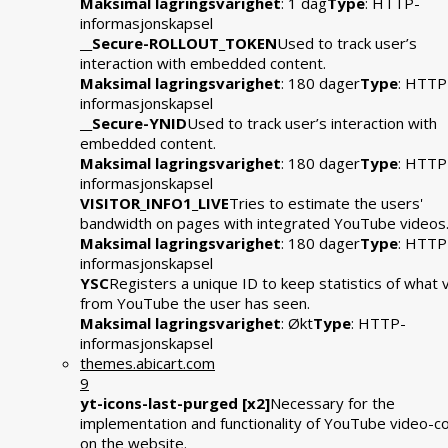
Maksimal lagringsvarighet
: 1 dag
Type
: HTTP-
informasjonskapsel
__Secure-ROLLOUT_TOKEN
Used to track user’s
interaction with embedded content.
Maksimal lagringsvarighet
: 180 dager
Type
: HTTP
informasjonskapsel
__Secure-YNID
Used to track user’s interaction with
embedded content.
Maksimal lagringsvarighet
: 180 dager
Type
: HTTP
informasjonskapsel
VISITOR_INFO1_LIVE
Tries to estimate the users'
bandwidth on pages with integrated YouTube videos
Maksimal lagringsvarighet
: 180 dager
Type
: HTTP
informasjonskapsel
YSC
Registers a unique ID to keep statistics of what 
from YouTube the user has seen.
Maksimal lagringsvarighet
: Økt
Type
: HTTP-
informasjonskapsel
themes.abicart.com
9
yt-icons-last-purged [x2]
Necessary for the
implementation and functionality of YouTube video-c
on the website.