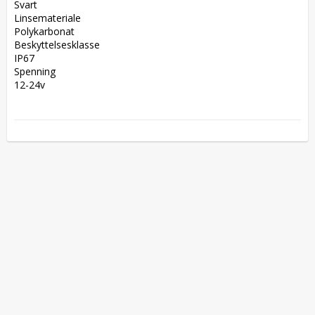
Svart  

Linsemateriale  

Polykarbonat  

Beskyttelsesklasse  

IP67  

Spenning  

12-24v