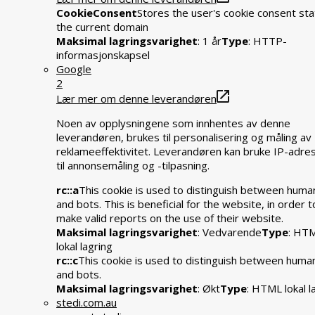
CookieConsent
Stores the user's cookie consent sta
the current domain
Maksimal lagringsvarighet
: 1 år
Type
: HTTP-
informasjonskapsel
Google
2
Lær mer om denne leverandøren
Noen av opplysningene som innhentes av denne
leverandøren, brukes til personalisering og måling av
reklameeffektivitet. Leverandøren kan bruke IP-adre
til annonsemåling og -tilpasning.
rc::a
This cookie is used to distinguish between huma
and bots. This is beneficial for the website, in order t
make valid reports on the use of their website.
Maksimal lagringsvarighet
: Vedvarende
Type
: HT
lokal lagring
rc::c
This cookie is used to distinguish between huma
and bots.
Maksimal lagringsvarighet
: Økt
Type
: HTML lokal l
stedi.com.au