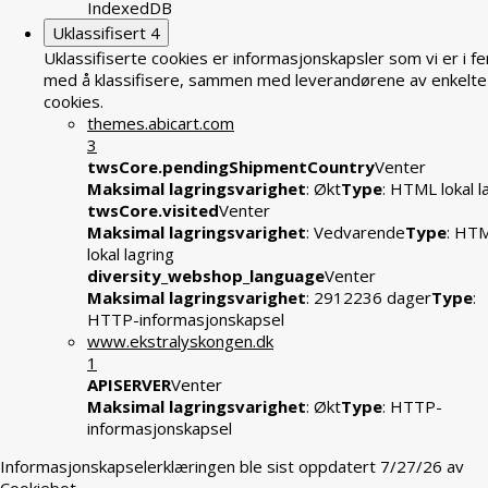
IndexedDB
Uklassifisert
4
Uklassifiserte cookies er informasjonskapsler som vi er i fe
med å klassifisere, sammen med leverandørene av enkelte
cookies.
themes.abicart.com
3
twsCore.pendingShipmentCountry
Venter
Maksimal lagringsvarighet
: Økt
Type
: HTML lokal l
twsCore.visited
Venter
Maksimal lagringsvarighet
: Vedvarende
Type
: HT
lokal lagring
diversity_webshop_language
Venter
Maksimal lagringsvarighet
: 2912236 dager
Type
:
HTTP-informasjonskapsel
www.ekstralyskongen.dk
1
APISERVER
Venter
Maksimal lagringsvarighet
: Økt
Type
: HTTP-
informasjonskapsel
Informasjonskapselerklæringen ble sist oppdatert 7/27/26 av
Cookiebot