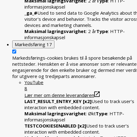
Maksimal lagringsvarighet
: 2 år
Type
: HTTP-
informasjonskapsel
_ga_#
Used to send data to Google Analytics about t
visitor's device and behavior. Tracks the visitor acros
devices and marketing channels.
Maksimal lagringsvarighet
: 2 år
Type
: HTTP-
informasjonskapsel
Markedsføring
17
Markedsførings-cookies brukes til å spore besøkende på
nettsteder. Hensikten er å vise annonser som er relevante
engasjerende for den enkelte bruker og dermed mer verdif
for utgivere og tredjeparts annonsører.
YouTube
8
Lær mer om denne leverandøren
LAST_RESULT_ENTRY_KEY [x2]
Used to track user’s
interaction with embedded content.
Maksimal lagringsvarighet
: Økt
Type
: HTTP-
informasjonskapsel
TESTCOOKIESENABLED [x2]
Used to track user’s
interaction with embedded content.