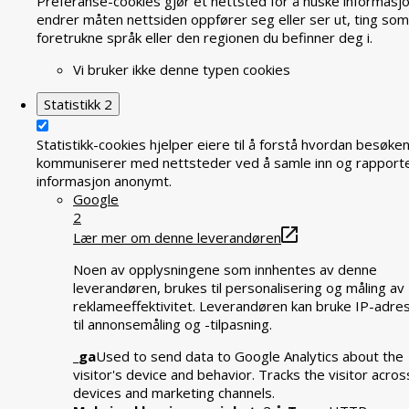
Preferanse-cookies gjør et nettsted for å huske informasj
endrer måten nettsiden oppfører seg eller ser ut, ting som
foretrukne språk eller den regionen du befinner deg i.
Vi bruker ikke denne typen cookies
Statistikk
2
Statistikk-cookies hjelper eiere til å forstå hvordan besøke
kommuniserer med nettsteder ved å samle inn og rapport
informasjon anonymt.
Google
2
Lær mer om denne leverandøren
Noen av opplysningene som innhentes av denne
leverandøren, brukes til personalisering og måling av
reklameeffektivitet. Leverandøren kan bruke IP-adre
til annonsemåling og -tilpasning.
_ga
Used to send data to Google Analytics about the
visitor's device and behavior. Tracks the visitor acros
devices and marketing channels.