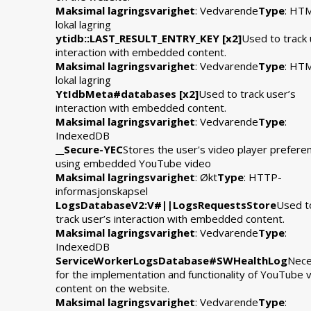
Maksimal lagringsvarighet
: Vedvarende
Type
: HT
lokal lagring
ytidb::LAST_RESULT_ENTRY_KEY [x2]
Used to track 
interaction with embedded content.
Maksimal lagringsvarighet
: Vedvarende
Type
: HT
lokal lagring
YtIdbMeta#databases [x2]
Used to track user’s
interaction with embedded content.
Maksimal lagringsvarighet
: Vedvarende
Type
:
IndexedDB
__Secure-YEC
Stores the user's video player prefere
using embedded YouTube video
Maksimal lagringsvarighet
: Økt
Type
: HTTP-
informasjonskapsel
LogsDatabaseV2:V#||LogsRequestsStore
Used t
track user’s interaction with embedded content.
Maksimal lagringsvarighet
: Vedvarende
Type
:
IndexedDB
ServiceWorkerLogsDatabase#SWHealthLog
Nece
for the implementation and functionality of YouTube 
content on the website.
Maksimal lagringsvarighet
: Vedvarende
Type
: