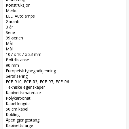
Konstruksjon  

Merke  

LED Autolamps  

Garanti  

3 år  

Serie  

99-serien  

Mål  

Mål  

107 x 107 x 23 mm  

Boltdistanse  

90 mm  

Europeisk typegodkjenning  

Sertifisering  

ECE-R10, ECE-R3, ECE-R7, ECE-R6  

Tekniske egenskaper  

Kabinettsmateriale  

Polykarbonat  

Kabel lengde  

50 cm kabel  

Kobling  

Åpen gjengestang  

Kabinettsfarge  
