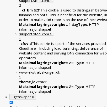
support.stedi.com.au
2
__cf_bm [x2]
This cookie is used to distinguish betwe
humans and bots. This is beneficial for the website, in
order to make valid reports on the use of their websi
Maksimal lagringsvarighet
: 1 dag
Type
: HTTP-
informasjonskapsel
support.stedi.com.au
1
_cfuvid
This cookie is a part of the services provided
Cloudflare - Including load-balancing, deliverance of
website content and serving DNS connection for web
operators.
Maksimal lagringsvarighet
: Økt
Type
: HTTP-
informasjonskapsel
www.ekstralyskongen.dk
1
theme_id
Venter
Maksimal lagringsvarighet
: Økt
Type
: HTTP-
informasjonskapsel
Egenskaper
0