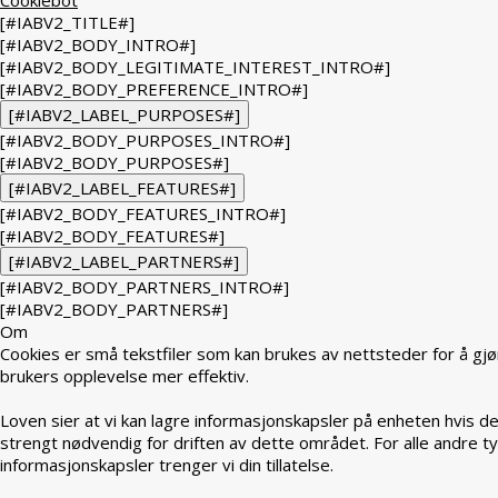
[#IABV2_TITLE#]
[#IABV2_BODY_INTRO#]
[#IABV2_BODY_LEGITIMATE_INTEREST_INTRO#]
[#IABV2_BODY_PREFERENCE_INTRO#]
[#IABV2_LABEL_PURPOSES#]
[#IABV2_BODY_PURPOSES_INTRO#]
[#IABV2_BODY_PURPOSES#]
[#IABV2_LABEL_FEATURES#]
[#IABV2_BODY_FEATURES_INTRO#]
[#IABV2_BODY_FEATURES#]
[#IABV2_LABEL_PARTNERS#]
[#IABV2_BODY_PARTNERS_INTRO#]
[#IABV2_BODY_PARTNERS#]
Om
Cookies er små tekstfiler som kan brukes av nettsteder for å gjø
brukers opplevelse mer effektiv.
Loven sier at vi kan lagre informasjonskapsler på enheten hvis de
strengt nødvendig for driften av dette området. For alle andre t
informasjonskapsler trenger vi din tillatelse.