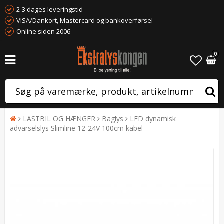
2-3 dages leveringstid
VISA/Dankort, Mastercard og bankoverførsel
Online siden 2006
0
LASTBIL OG HÆNGER
Baglys
LED dynamisk
advarselslys Slimline 12-24V 100cm kabel