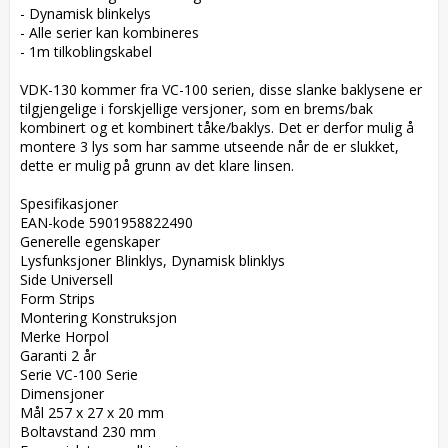
- Dynamisk blinkelys

- Alle serier kan kombineres

- 1m tilkoblingskabel

VDK-130 kommer fra VC-100 serien, disse slanke baklysene er 
tilgjengelige i forskjellige versjoner, som en brems/bak 
kombinert og et kombinert tåke/baklys. Det er derfor mulig å 
montere 3 lys som har samme utseende når de er slukket, 
dette er mulig på grunn av det klare linsen.

Spesifikasjoner  

EAN-kode 5901958822490  

Generelle egenskaper  

Lysfunksjoner Blinklys, Dynamisk blinklys  

Side Universell  

Form Strips  

Montering Konstruksjon  

Merke Horpol  

Garanti 2 år  

Serie VC-100 Serie  

Dimensjoner  

Mål 257 x 27 x 20 mm  

Boltavstand 230 mm  
