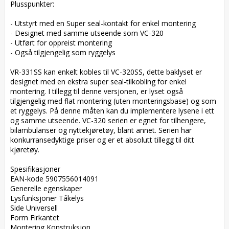
Plusspunkter:

- Utstyrt med en Super seal-kontakt for enkel montering

- Designet med samme utseende som VC-320

- Utført for oppreist montering

- Også tilgjengelig som ryggelys

VR-331SS kan enkelt kobles til VC-320SS, dette baklyset er 
designet med en ekstra super seal-tilkobling for enkel 
montering. I tillegg til denne versjonen, er lyset også 
tilgjengelig med flat montering (uten monteringsbase) og som 
et ryggelys. På denne måten kan du implementere lysene i ett 
og samme utseende. VC-320 serien er egnet for tilhengere, 
bilambulanser og nyttekjøretøy, blant annet. Serien har 
konkurransedyktige priser og er et absolutt tillegg til ditt 
kjøretøy.

Spesifikasjoner  

EAN-kode 5907556014091  

Generelle egenskaper  

Lysfunksjoner Tåkelys  

Side Universell  

Form Firkantet  

Montering Konstruksjon  
