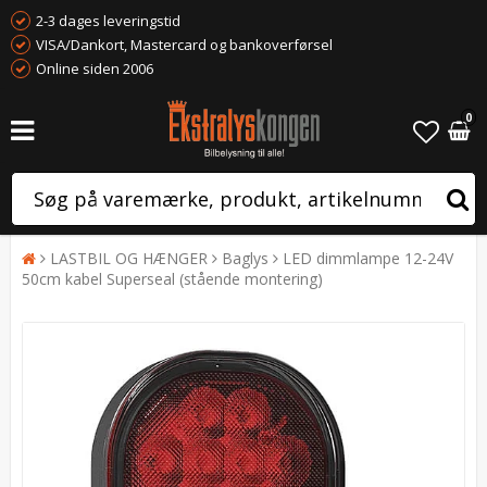
2-3 dages leveringstid
VISA/Dankort, Mastercard og bankoverførsel
Online siden 2006
0
LASTBIL OG HÆNGER
Baglys
LED dimmlampe 12-24V
50cm kabel Superseal (stående montering)