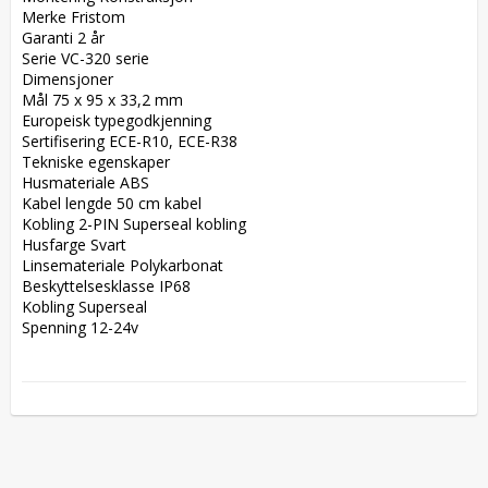
Merke Fristom  

Garanti 2 år  

Serie VC-320 serie  

Dimensjoner  

Mål 75 x 95 x 33,2 mm  

Europeisk typegodkjenning  

Sertifisering ECE-R10, ECE-R38  

Tekniske egenskaper  

Husmateriale ABS  

Kabel lengde 50 cm kabel  

Kobling 2-PIN Superseal kobling  

Husfarge Svart  

Linsemateriale Polykarbonat  

Beskyttelsesklasse IP68  

Kobling Superseal  

Spenning 12-24v