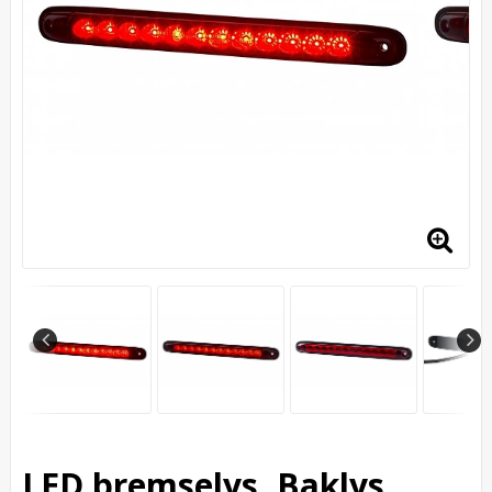
LED bremselys, Baklys