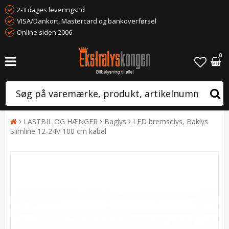
2-3 dages leveringstid
VISA/Dankort, Mastercard og bankoverførsel
Online siden 2006
0
LASTBIL OG HÆNGER
Baglys
LED bremselys, Baklys
Slimline 12-24V 100 cm kabel