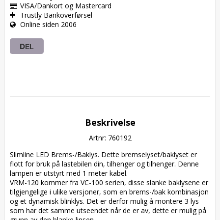
VISA/Dankort og Mastercard
Trustly Bankoverførsel
Online siden 2006
DEL
Beskrivelse
Artnr: 760192
Slimline LED Brems-/Baklys. Dette bremselyset/baklyset er 
flott for bruk på lastebilen din, tilhenger og tilhenger. Denne 
lampen er utstyrt med 1 meter kabel.  

VRM-120 kommer fra VC-100 serien, disse slanke baklysene er 
tilgjengelige i ulike versjoner, som en brems-/bak kombinasjon 
og et dynamisk blinklys. Det er derfor mulig å montere 3 lys 
som har det samme utseendet når de er av, dette er mulig på 
grunn av den blanke linsen.
