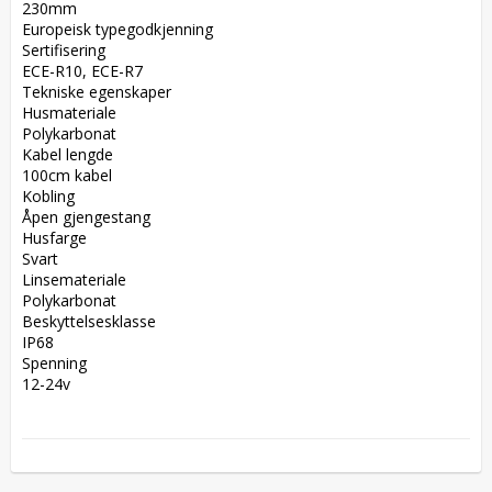
230mm  

Europeisk typegodkjenning  

Sertifisering  

ECE-R10, ECE-R7  

Tekniske egenskaper  

Husmateriale  

Polykarbonat  

Kabel lengde  

100cm kabel  

Kobling  

Åpen gjengestang  

Husfarge  

Svart  

Linsemateriale  

Polykarbonat  

Beskyttelsesklasse  

IP68  

Spenning  

12-24v