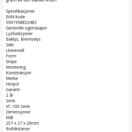
Spesifikasjoner  

EAN-kode  

5901958822483  

Generelle egenskaper  

Lysfunksjoner  

Baklys, Bremselys  

Side  

Universell  

Form  

Stripe  

Montering  

Konstruksjon  

Merke  

Horpol  

Garanti  

2 år  

Serie  

VC-100 Serie  

Dimensjoner  

Mål  

257 x 27 x 20mm  

Boltdistanse  
