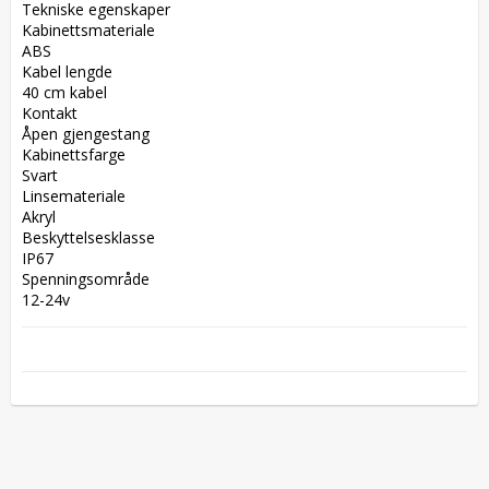
Tekniske egenskaper  

Kabinettsmateriale  

ABS  

Kabel lengde  

40 cm kabel  

Kontakt  

Åpen gjengestang  

Kabinettsfarge  

Svart  

Linsemateriale  

Akryl  

Beskyttelsesklasse  

IP67  

Spenningsområde  

12-24v