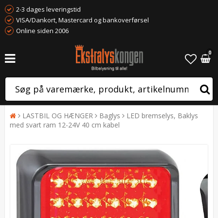
2-3 dages leveringstid
VISA/Dankort, Mastercard og bankoverførsel
Online siden 2006
0
LASTBIL OG HÆNGER
Baglys
LED bremselys, Baklys
med svart ram 12-24V 40 cm kabel