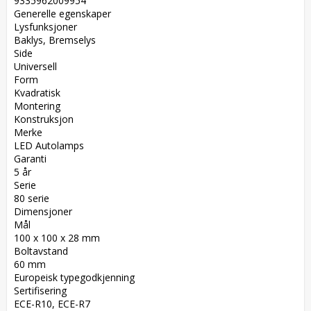
9335962009954  

Generelle egenskaper  

Lysfunksjoner  

Baklys, Bremselys  

Side  

Universell  

Form  

Kvadratisk  

Montering  

Konstruksjon  

Merke  

LED Autolamps  

Garanti  

5 år  

Serie  

80 serie  

Dimensjoner  

Mål  

100 x 100 x 28 mm  

Boltavstand  

60 mm  

Europeisk typegodkjenning  

Sertifisering  

ECE-R10, ECE-R7  
