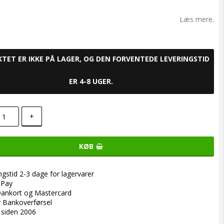
o list of favorites
Læs mere.
TET ER IKKE PÅ LAGER, OG DEN FORVENTEDE LEVERINGSTID
ER 4-8 UGER.
+
KØB
ngstid 2-3 dage for lagervarer
ePay
ankort og Mastercard
y Bankoverførsel
 siden 2006