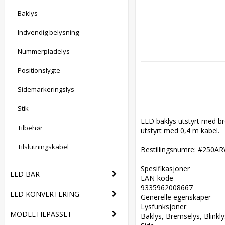
Baklys
Indvendig belysning
Nummerpladelys
Positionslygte
Sidemarkeringslys
Stik
LED baklys utstyrt med bre
Tilbehør
utstyrt med 0,4 m kabel.

Tilslutningskabel
Bestillingsnumre: #250A
Spesifikasjoner  

LED BAR
EAN-kode  

9335962008667  

LED KONVERTERING
Generelle egenskaper  

Lysfunksjoner  

MODELTILPASSET
Baklys, Bremselys, Blinklys