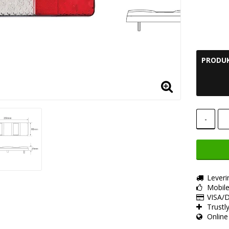
Add t
PRODUK
-
Leveri
Mobil
VISA/D
Trustl
Online