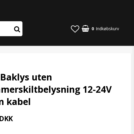
0
Indkøbskurv
l
Baklys uten
merskiltbelysning 12-24V
m kabel
 DKK