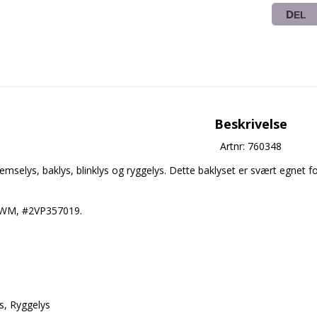
DEL
Beskrivelse
Artnr: 760348
mselys, baklys, blinklys og ryggelys. Dette baklyset er svært egnet fo
RWM, #2VP357019.

, Ryggelys  
