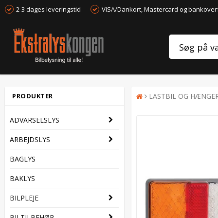
2-3 dages leveringstid
VISA/Dankort, Mastercard og bankover
PRODUKTER
LASTBIL OG HÆNGE
ADVARSELSLYS
ARBEJDSLYS
BAGLYS
BAKLYS
BILPLEJE
BILTILBEHØR