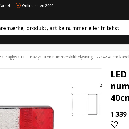
førsel
Online siden 2006
R
Baglys
LED Baklys uten nummerskiltbelysning 12-24V 40cm kabe
LED 
num
40c
1.339