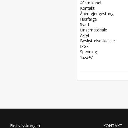
40cm kabel  

Kontakt  

Åpen gjengestang  

Husfarge  

Svart  

Linsemateriale  

Akryl  

Beskyttelsesklasse  

IP67  

Spenning  

12-24v
Ekstralyskongen
KONTAKT