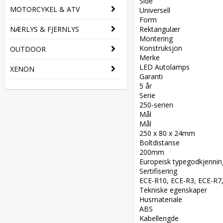
Side  

MOTORCYKEL & ATV
Universell  

Form  

NÆRLYS & FJERNLYS
Rektangulær  

Montering  

Konstruksjon  

OUTDOOR
Merke  

LED Autolamps  

XENON
Garanti  

5 år  

Serie  

250-serien  

Mål  

Mål  

250 x 80 x 24mm  

Boltdistanse  

200mm  

Europeisk typegodkjenning
Sertifisering  

ECE-R10, ECE-R3, ECE-R7,
Tekniske egenskaper  

Husmateriale  

ABS  

Kabellengde  
