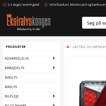
2-3 dages leveringstid
VISA/Dankort, Mastercard og bankover
PRODUKTER
LASTBIL OG HÆNGE
ADVARSELSLYS
ARBEJDSLYS
BAGLYS
BAKLYS
BILPLEJE
BILTILBEHØR