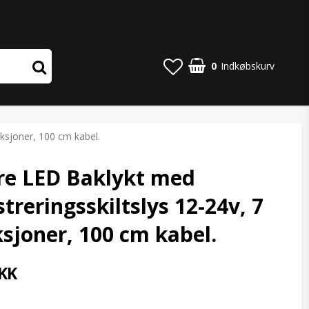
0
Indkøbskurv
nksjoner, 100 cm kabel.
re LED Baklykt med
streringsskiltslys 12-24v, 7
sjoner, 100 cm kabel.
KK