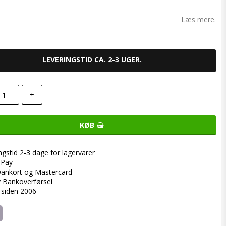
o list of favorites
Læs mere.
LEVERINGSTID CA. 2-3 UGER.
+
KØB
ngstid 2-3 dage for lagervarer
ePay
ankort og Mastercard
y Bankoverførsel
 siden 2006