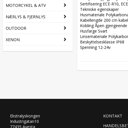
Sertifisering ECE-R10, EC
MOTORCYKEL & ATV
Tekniske egenskaper  

Husmateriale Polykarbonat
NÆRLYS & FJERNLYS
Kabellengde 200 cm kabel 
Kobling Åpen gjengeende 
OUTDOOR
Husfarge Svart  

Linsemateriale Polykarbona
XENON
Beskyttelsesklasse IP68  

Spenning 12-24v
Ekstralyskongen
KONTAKT
Industrigatan10
HANDELSBE
77435 Avesta