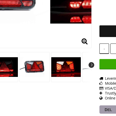
Add t
-
Leveri
Mobil
VISA/D
Trustl
Online
DEL