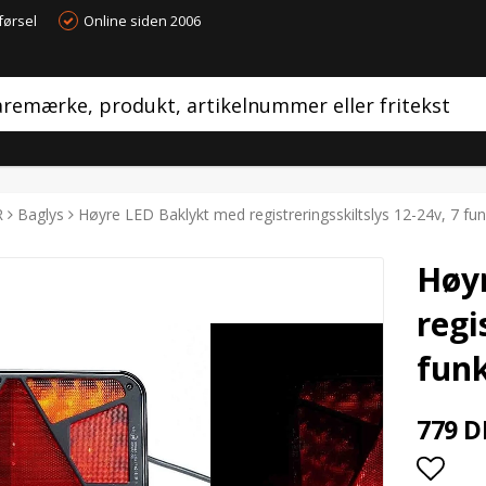
førsel
Online siden 2006
R
Baglys
Høyre LED Baklykt med registreringsskiltslys 12-24v, 7 fu
Høy
regi
funk
779 D