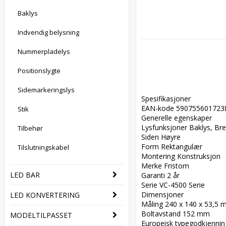
Baklys
Indvendig belysning
Nummerpladelys
Positionslygte
Sidemarkeringslys
Spesifikasjoner  

EAN-kode 5907556017238 
Stik
Generelle egenskaper  

Lysfunksjoner Baklys, Bre
Tilbehør
Siden Høyre  

Form Rektangulær  

Tilslutningskabel
Montering Konstruksjon  

Merke Fristom  

LED BAR
Garanti 2 år  

Serie VC-4500 Serie  

Dimensjoner  

LED KONVERTERING
Måling 240 x 140 x 53,5 m
Boltavstand 152 mm  

MODELTILPASSET
Europeisk typegodkjenning