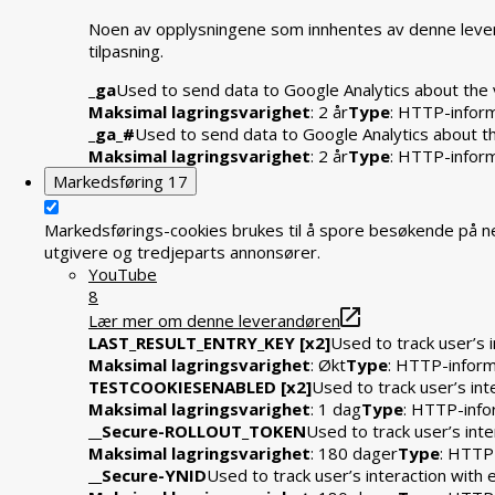
Noen av opplysningene som innhentes av denne levera
tilpasning.
_ga
Used to send data to Google Analytics about the v
Maksimal lagringsvarighet
: 2 år
Type
: HTTP-infor
_ga_#
Used to send data to Google Analytics about the
Maksimal lagringsvarighet
: 2 år
Type
: HTTP-infor
Markedsføring
17
Markedsførings-cookies brukes til å spore besøkende på ne
utgivere og tredjeparts annonsører.
YouTube
8
Lær mer om denne leverandøren
LAST_RESULT_ENTRY_KEY [x2]
Used to track user’s 
Maksimal lagringsvarighet
: Økt
Type
: HTTP-infor
TESTCOOKIESENABLED [x2]
Used to track user’s in
Maksimal lagringsvarighet
: 1 dag
Type
: HTTP-info
__Secure-ROLLOUT_TOKEN
Used to track user’s int
Maksimal lagringsvarighet
: 180 dager
Type
: HTTP
__Secure-YNID
Used to track user’s interaction wit