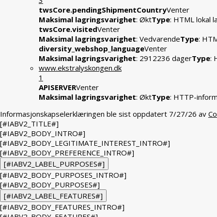
3
twsCore.pendingShipmentCountry
Venter
Maksimal lagringsvarighet
: Økt
Type
: HTML lokal l
twsCore.visited
Venter
Maksimal lagringsvarighet
: Vedvarende
Type
: HTM
diversity_webshop_language
Venter
Maksimal lagringsvarighet
: 2912236 dager
Type
:
www.ekstralyskongen.dk
1
APISERVER
Venter
Maksimal lagringsvarighet
: Økt
Type
: HTTP-infor
Informasjonskapselerklæringen ble sist oppdatert 7/27/26 av
Co
[#IABV2_TITLE#]
[#IABV2_BODY_INTRO#]
[#IABV2_BODY_LEGITIMATE_INTEREST_INTRO#]
[#IABV2_BODY_PREFERENCE_INTRO#]
[#IABV2_LABEL_PURPOSES#]
[#IABV2_BODY_PURPOSES_INTRO#]
[#IABV2_BODY_PURPOSES#]
[#IABV2_LABEL_FEATURES#]
[#IABV2_BODY_FEATURES_INTRO#]
[#IABV2_BODY_FEATURES#]