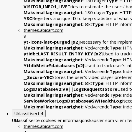
Maksimal lagringsvarighet
: 180 dager
Type
: HTTP
VISITOR_INFO1_LIVE
Tries to estimate the users' b
Maksimal lagringsvarighet
: 180 dager
Type
: HTTP
YSC
Registers a unique ID to keep statistics of what
Maksimal lagringsvarighet
: Økt
Type
: HTTP-infor
themes.abicart.com
9
yt-icons-last-purged [x2]
Necessary for the impleme
Maksimal lagringsvarighet
: Vedvarende
Type
: HTM
ytidb::LAST_RESULT_ENTRY_KEY [x2]
Used to track 
Maksimal lagringsvarighet
: Vedvarende
Type
: HTM
YtIdbMeta#databases [x2]
Used to track user’s i
Maksimal lagringsvarighet
: Vedvarende
Type
: In
__Secure-YEC
Stores the user's video player prefe
Maksimal lagringsvarighet
: Økt
Type
: HTTP-infor
LogsDatabaseV2:V#||LogsRequestsStore
Used to
Maksimal lagringsvarighet
: Vedvarende
Type
: In
ServiceWorkerLogsDatabase#SWHealthLog
Nece
Maksimal lagringsvarighet
: Vedvarende
Type
: In
Uklassifisert
4
Uklassifiserte cookies er informasjonskapsler som vi er i 
themes.abicart.com