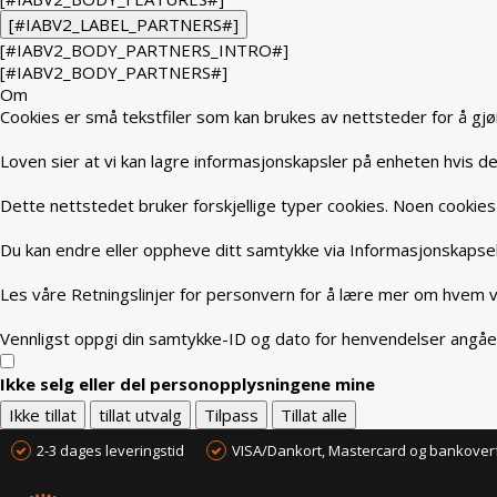
[#IABV2_LABEL_PARTNERS#]
[#IABV2_BODY_PARTNERS_INTRO#]
[#IABV2_BODY_PARTNERS#]
Om
Cookies er små tekstfiler som kan brukes av nettsteder for å gjø
Loven sier at vi kan lagre informasjonskapsler på enheten hvis de 
Dette nettstedet bruker forskjellige typer cookies. Noen cookies 
Du kan endre eller oppheve ditt samtykke via Informasjonskapsel
Les våre Retningslinjer for personvern for å lære mer om hvem vi
Vennligst oppgi din samtykke-ID og dato for henvendelser angåe
Ikke selg eller del personopplysningene mine
Ikke tillat
tillat utvalg
Tilpass
Tillat alle
2-3 dages leveringstid
VISA/Dankort, Mastercard og bankover