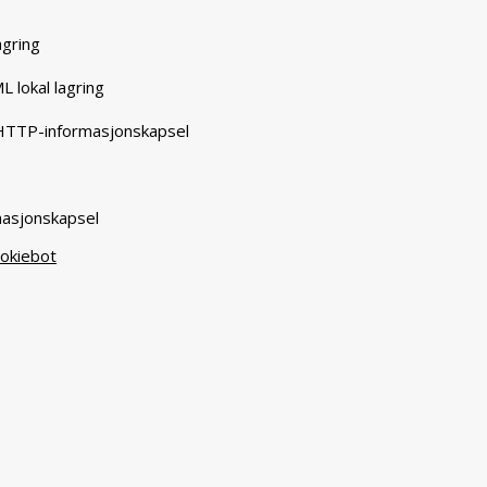
agring
L lokal lagring
 HTTP-informasjonskapsel
masjonskapsel
okiebot