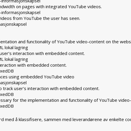
-informasjonskapsel
andwidth on pages with integrated YouTube videos.
-informasjonskapsel
 videos from YouTube the user has seen.
masjonskapsel
ntation and functionality of YouTube video-content on the websi
L lokal lagring
user’s interaction with embedded content.
L lokal lagring
nteraction with embedded content.
dexedDB
rences using embedded YouTube video
masjonskapsel
 track user’s interaction with embedded content.
dexedDB
ssary for the implementation and functionality of YouTube video
dexedDB
ferd med å klassifisere, sammen med leverandørene av enkelte coo