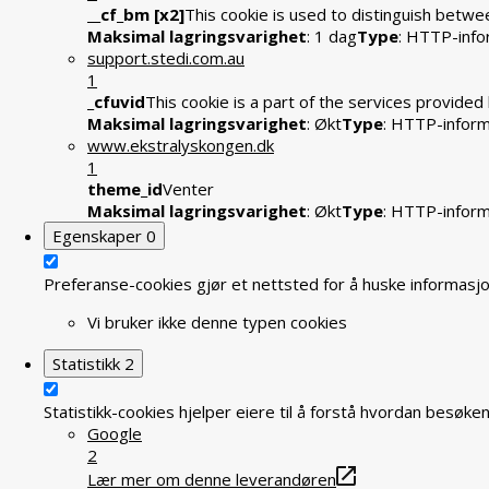
__cf_bm [x2]
This cookie is used to distinguish betwee
Maksimal lagringsvarighet
: 1 dag
Type
: HTTP-info
support.stedi.com.au
1
_cfuvid
This cookie is a part of the services provide
Maksimal lagringsvarighet
: Økt
Type
: HTTP-infor
www.ekstralyskongen.dk
1
theme_id
Venter
Maksimal lagringsvarighet
: Økt
Type
: HTTP-infor
Egenskaper
0
Preferanse-cookies gjør et nettsted for å huske informasjon
Vi bruker ikke denne typen cookies
Statistikk
2
Statistikk-cookies hjelper eiere til å forstå hvordan bes
Google
2
Lær mer om denne leverandøren