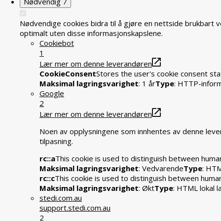
Nødvendig
7
Nødvendige cookies bidra til å gjøre en nettside brukbart 
optimalt uten disse informasjonskapslene.
Cookiebot
1
Lær mer om denne leverandøren
CookieConsent
Stores the user's cookie consent sta
Maksimal lagringsvarighet
: 1 år
Type
: HTTP-infor
Google
2
Lær mer om denne leverandøren
Noen av opplysningene som innhentes av denne levera
tilpasning.
rc::a
This cookie is used to distinguish between humans
Maksimal lagringsvarighet
: Vedvarende
Type
: HTM
rc::c
This cookie is used to distinguish between huma
Maksimal lagringsvarighet
: Økt
Type
: HTML lokal l
stedi.com.au
support.stedi.com.au
2