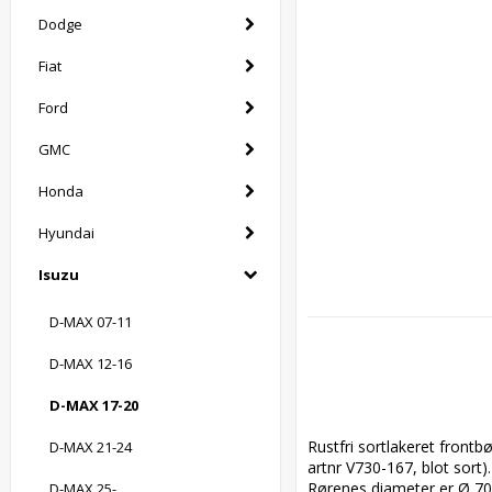
Dodge
Fiat
Ford
GMC
Honda
Hyundai
Isuzu
D-MAX 07-11
D-MAX 12-16
D-MAX 17-20
Rustfri sortlakeret frontbø
D-MAX 21-24
artnr V730-167, blot sort).
Rørenes diameter er Ø 70 
D-MAX 25-