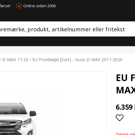
førsel
Online siden 2006
D-MAX 17-20
EU Frontbøjle [Sort] - Isuzu D-MAX 2017-2020
EU F
MAX
6.359
Add t
Denne var