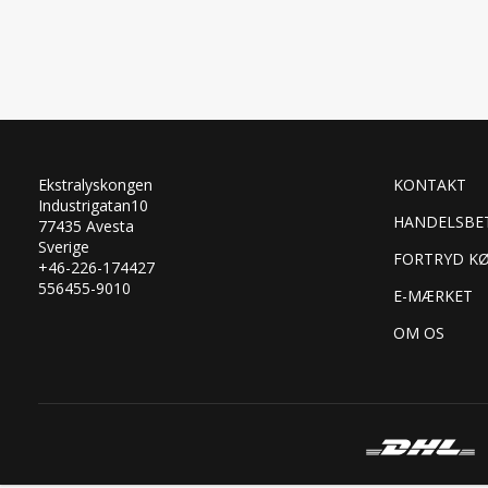
Ekstralyskongen
KONTAKT
Industrigatan10
HANDELSBE
77435 Avesta
Sverige
FORTRYD K
+46-226-174427
556455-9010
E-MÆRKET
OM OS