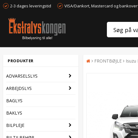
2-3 dages leveringstid
VISA/Dankort, Mastercard og bankover
PRODUKTER
FRONTBØJLE
Isuzu
ADVARSELSLYS
ARBEJDSLYS
BAGLYS
BAKLYS
BILPLEJE
BILTILBEHØR