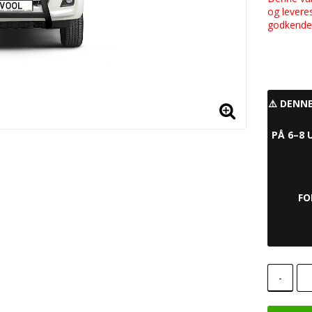
og levere
godkendel
⚠️ DENN
PÅ 6–8 
FO
-