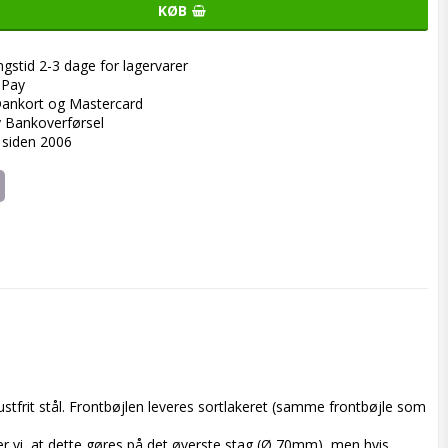
KØB
ngstid 2-3 dage for lagervarer
ePay
ankort og Mastercard
y Bankoverførsel
 siden 2006
rustfrit stål. Frontbøjlen leveres sortlakeret (samme frontbøjle som 
 vi, at dette gøres på det øverste stag (Ø 70mm), men hvis 