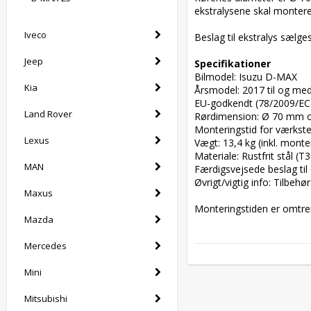
ekstralysene skal monteres
Iveco
Beslag til ekstralys sælges
Jeep
Specifikationer
Bilmodel: Isuzu D-MAX

Kia
Årsmodel: 2017 til og med
EU-godkendt (78/2009/EC): 
Land Rover
Rørdimension: Ø 70 mm o
Monteringstid for værksted
Lexus
Vægt: 13,4 kg (inkl. monte
Materiale: Rustfrit stål (T3
MAN
Færdigsvejsede beslag til e
Øvrigt/vigtig info: Tilbeh
Maxus
Monteringstiden er omtrent
Mazda
Mercedes
Mini
Mitsubishi