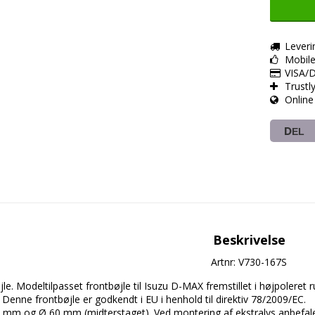
Leveri
Mobil
VISA/D
Trustl
Online
DEL
Beskrivelse
Artnr: V730-167S
jle. Modeltilpasset frontbøjle til Isuzu D-MAX fremstillet i højpoleret 
 Denne frontbøjle er godkendt i EU i henhold til direktiv 78/2009/EC.

mm og Ø 60 mm (midterstaget). Ved montering af ekstralys anbefaler