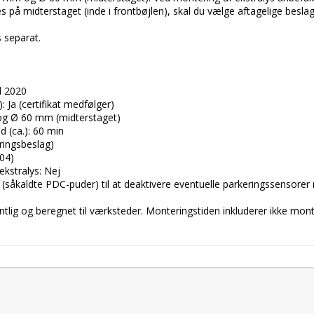
 på midterstaget (inde i frontbøjlen), skal du vælge aftagelige besla
 separat.

 2020

Ja (certifikat medfølger)

g Ø 60 mm (midterstaget)

 (ca.): 60 min

ringsbeslag)

04)

kstralys: Nej

ør (såkaldte PDC-puder) til at deaktivere eventuelle parkeringssensore
lig og beregnet til værksteder. Monteringstiden inkluderer ikke monter