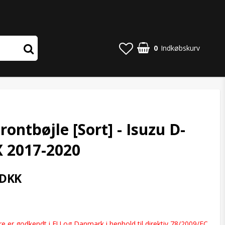
0
Indkøbskurv
rontbøjle [Sort] - Isuzu D-
 2017-2020
 DKK
o list of favorites
e er godkendt i EU og Danmark i henhold til direktiv 78/2009/EC