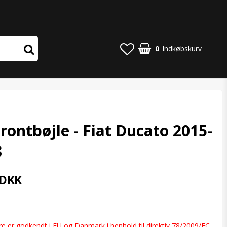
0
Indkøbskurv
rontbøjle - Fiat Ducato 2015-
3
 DKK
o list of favorites
e er godkendt i EU og Danmark i henhold til direktiv 78/2009/EC