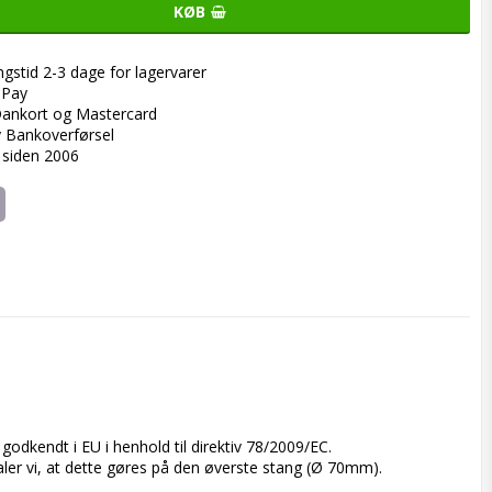
KØB
ngstid 2-3 dage for lagervarer
ePay
ankort og Mastercard
y Bankoverførsel
 siden 2006
 godkendt i EU i henhold til direktiv 78/2009/EC.

r vi, at dette gøres på den øverste stang (Ø 70mm).
