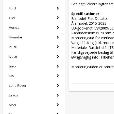
Beslag til ekstra lygter sæ
Ford
Specifikationer
GMC
Bilmodel: Fiat Ducato

Årsmodel: 2015-2023

Honda
EU-godkendt (78/2009/EC): 
Rørdimension: Ø 70 mm o
Hyundai
Monteringstid for værksted
Vægt: 11,6 kg (inkl. monte
Isuzu
Materiale: Rustfrit stål (T3
Færdigsvejsede beslag til e
Iveco
Øvrigt/vigtig info: Tilbeh
Jeep
Monteringstiden er omtrent
Kia
Land Rover
Lexus
MAN