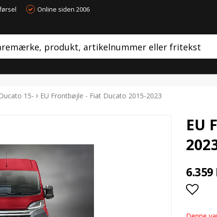
førsel
Online siden 2006
Ducato 15-
EU Frontbøjle - Fiat Ducato 2015-2023
EU F
202
6.359
Add t
Denne var