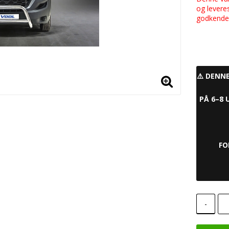
og levere
godkendel
⚠️ DENN
PÅ 6–8 
FO
-