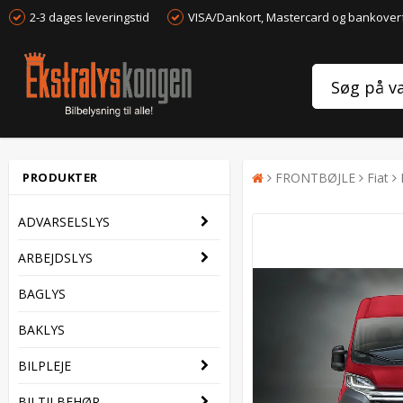
2-3 dages leveringstid
VISA/Dankort, Mastercard og bankover
PRODUKTER
FRONTBØJLE
Fiat
ADVARSELSLYS
ARBEJDSLYS
BAGLYS
BAKLYS
BILPLEJE
BILTILBEHØR