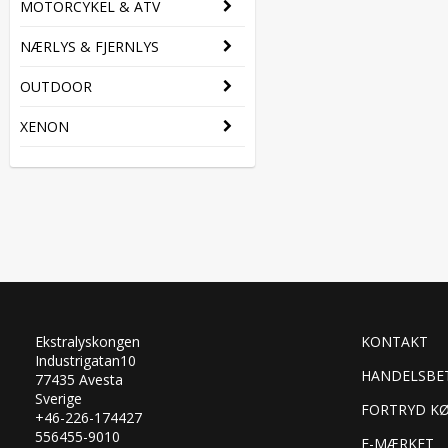
MOTORCYKEL & ATV
NÆRLYS & FJERNLYS
OUTDOOR
XENON
Ekstralyskongen
KONTAKT
Industrigatan10
HANDELSBE
77435 Avesta
Sverige
FORTRYD K
+46-226-174427
556455-9010
E-MÆRKET