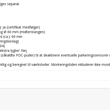
lges separat.

Ja (certifikat medfølger)

g Ø 60 mm (midterstangen)

 (ca.): 60 min

ringsbeslag)

04)

kstra lygter: Nej

ør (såkaldte PDC-puder) til at deaktivere eventuelle parkeringssensore
lig og beregnet til værksteder. Monteringstiden inkluderer ikke monter