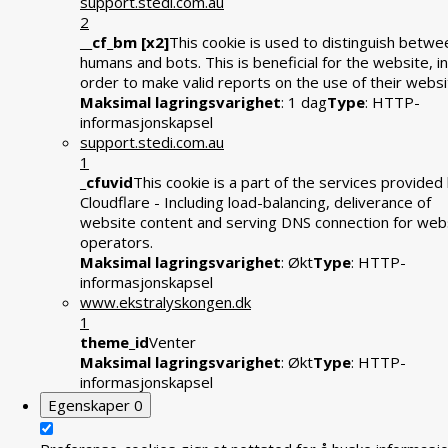
support.stedi.com.au
2
__cf_bm [x2]
This cookie is used to distinguish betwe
humans and bots. This is beneficial for the website, in
order to make valid reports on the use of their websi
Maksimal lagringsvarighet
: 1 dag
Type
: HTTP-
informasjonskapsel
support.stedi.com.au
1
_cfuvid
This cookie is a part of the services provided
Cloudflare - Including load-balancing, deliverance of
website content and serving DNS connection for web
operators.
Maksimal lagringsvarighet
: Økt
Type
: HTTP-
informasjonskapsel
www.ekstralyskongen.dk
1
theme_id
Venter
Maksimal lagringsvarighet
: Økt
Type
: HTTP-
informasjonskapsel
Egenskaper
0