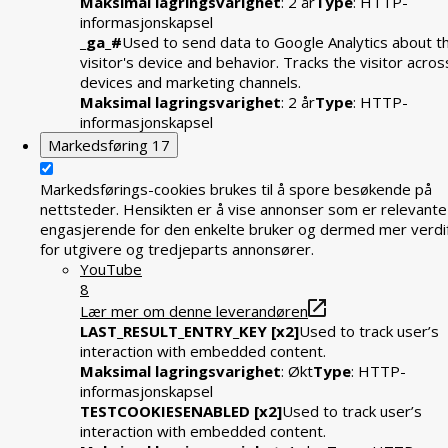
Maksimal lagringsvarighet
: 2 år
Type
: HTTP-
informasjonskapsel
_ga_#
Used to send data to Google Analytics about t
visitor's device and behavior. Tracks the visitor acros
devices and marketing channels.
Maksimal lagringsvarighet
: 2 år
Type
: HTTP-
informasjonskapsel
Markedsføring
17
Markedsførings-cookies brukes til å spore besøkende på
nettsteder. Hensikten er å vise annonser som er relevante
engasjerende for den enkelte bruker og dermed mer verdif
for utgivere og tredjeparts annonsører.
YouTube
8
Lær mer om denne leverandøren
LAST_RESULT_ENTRY_KEY [x2]
Used to track user’s
interaction with embedded content.
Maksimal lagringsvarighet
: Økt
Type
: HTTP-
informasjonskapsel
TESTCOOKIESENABLED [x2]
Used to track user’s
interaction with embedded content.