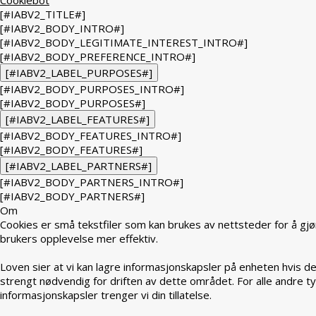
[#IABV2_TITLE#]
[#IABV2_BODY_INTRO#]
[#IABV2_BODY_LEGITIMATE_INTEREST_INTRO#]
[#IABV2_BODY_PREFERENCE_INTRO#]
[#IABV2_LABEL_PURPOSES#]
[#IABV2_BODY_PURPOSES_INTRO#]
[#IABV2_BODY_PURPOSES#]
[#IABV2_LABEL_FEATURES#]
[#IABV2_BODY_FEATURES_INTRO#]
[#IABV2_BODY_FEATURES#]
[#IABV2_LABEL_PARTNERS#]
[#IABV2_BODY_PARTNERS_INTRO#]
[#IABV2_BODY_PARTNERS#]
Om
Cookies er små tekstfiler som kan brukes av nettsteder for å gjø
brukers opplevelse mer effektiv.
Loven sier at vi kan lagre informasjonskapsler på enheten hvis de
strengt nødvendig for driften av dette området. For alle andre t
informasjonskapsler trenger vi din tillatelse.