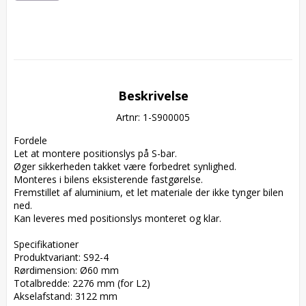
Beskrivelse
Artnr: 1-S900005
Fordele  

Let at montere positionslys på S-bar.  

Øger sikkerheden takket være forbedret synlighed.  

Monteres i bilens eksisterende fastgørelse.  

Fremstillet af aluminium, et let materiale der ikke tynger bilen 
ned.  

Kan leveres med positionslys monteret og klar.

Specifikationer  

Produktvariant: S92-4  

Rørdimension: Ø60 mm  

Totalbredde: 2276 mm (for L2)  

Akselafstand: 3122 mm
