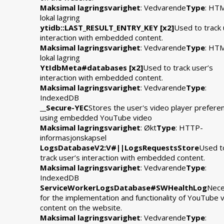
Maksimal lagringsvarighet
: Vedvarende
Type
: HT
lokal lagring
ytidb::LAST_RESULT_ENTRY_KEY [x2]
Used to track 
interaction with embedded content.
Maksimal lagringsvarighet
: Vedvarende
Type
: HT
lokal lagring
YtIdbMeta#databases [x2]
Used to track user’s
interaction with embedded content.
Maksimal lagringsvarighet
: Vedvarende
Type
:
IndexedDB
__Secure-YEC
Stores the user's video player prefere
using embedded YouTube video
Maksimal lagringsvarighet
: Økt
Type
: HTTP-
informasjonskapsel
LogsDatabaseV2:V#||LogsRequestsStore
Used t
track user’s interaction with embedded content.
Maksimal lagringsvarighet
: Vedvarende
Type
:
IndexedDB
ServiceWorkerLogsDatabase#SWHealthLog
Nece
for the implementation and functionality of YouTube 
content on the website.
Maksimal lagringsvarighet
: Vedvarende
Type
: