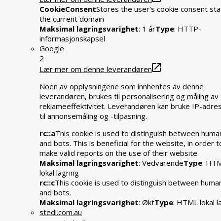
CookieConsent
Stores the user's cookie consent sta
the current domain
Maksimal lagringsvarighet
: 1 år
Type
: HTTP-
informasjonskapsel
Google
2
Lær mer om denne leverandøren
Noen av opplysningene som innhentes av denne
leverandøren, brukes til personalisering og måling av
reklameeffektivitet. Leverandøren kan bruke IP-adre
til annonsemåling og -tilpasning.
rc::a
This cookie is used to distinguish between huma
and bots. This is beneficial for the website, in order t
make valid reports on the use of their website.
Maksimal lagringsvarighet
: Vedvarende
Type
: HT
lokal lagring
rc::c
This cookie is used to distinguish between huma
and bots.
Maksimal lagringsvarighet
: Økt
Type
: HTML lokal l
stedi.com.au