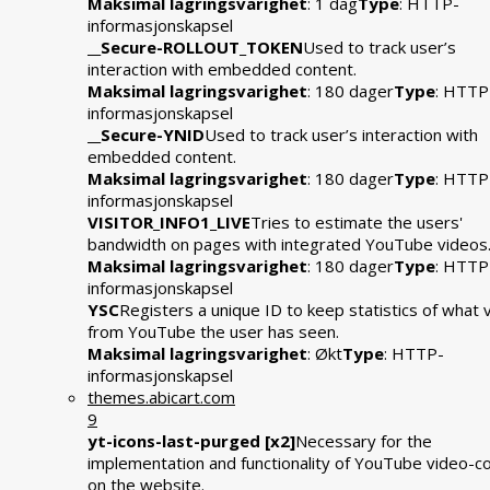
Maksimal lagringsvarighet
: 1 dag
Type
: HTTP-
informasjonskapsel
__Secure-ROLLOUT_TOKEN
Used to track user’s
interaction with embedded content.
Maksimal lagringsvarighet
: 180 dager
Type
: HTTP
informasjonskapsel
__Secure-YNID
Used to track user’s interaction with
embedded content.
Maksimal lagringsvarighet
: 180 dager
Type
: HTTP
informasjonskapsel
VISITOR_INFO1_LIVE
Tries to estimate the users'
bandwidth on pages with integrated YouTube videos
Maksimal lagringsvarighet
: 180 dager
Type
: HTTP
informasjonskapsel
YSC
Registers a unique ID to keep statistics of what 
from YouTube the user has seen.
Maksimal lagringsvarighet
: Økt
Type
: HTTP-
informasjonskapsel
themes.abicart.com
9
yt-icons-last-purged [x2]
Necessary for the
implementation and functionality of YouTube video-c
on the website.