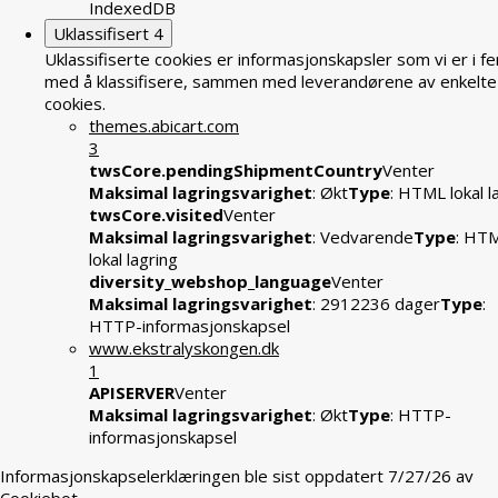
IndexedDB
Uklassifisert
4
Uklassifiserte cookies er informasjonskapsler som vi er i fe
med å klassifisere, sammen med leverandørene av enkelte
cookies.
themes.abicart.com
3
twsCore.pendingShipmentCountry
Venter
Maksimal lagringsvarighet
: Økt
Type
: HTML lokal l
twsCore.visited
Venter
Maksimal lagringsvarighet
: Vedvarende
Type
: HT
lokal lagring
diversity_webshop_language
Venter
Maksimal lagringsvarighet
: 2912236 dager
Type
:
HTTP-informasjonskapsel
www.ekstralyskongen.dk
1
APISERVER
Venter
Maksimal lagringsvarighet
: Økt
Type
: HTTP-
informasjonskapsel
Informasjonskapselerklæringen ble sist oppdatert 7/27/26 av
Cookiebot