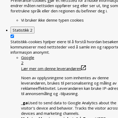
Preferanse-cookies gjør et nettsted for å huske informasj
endrer måten nettsiden oppfører seg eller ser ut, ting som
foretrukne språk eller den regionen du befinner deg i.
Vi bruker ikke denne typen cookies
Statistikk
2
Statistikk-cookies hjelper eiere til å forstå hvordan besøke
kommuniserer med nettsteder ved å samle inn og rapport
informasjon anonymt.
Google
2
Lær mer om denne leverandøren
Noen av opplysningene som innhentes av denne
leverandøren, brukes til personalisering og måling av
reklameeffektivitet. Leverandøren kan bruke IP-adre
til annonsemåling og -tilpasning.
_ga
Used to send data to Google Analytics about the
visitor's device and behavior. Tracks the visitor acros
devices and marketing channels.