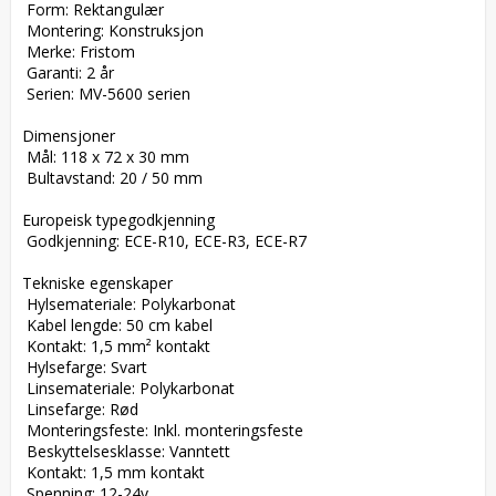
 Form: Rektangulær  

 Montering: Konstruksjon  

 Merke: Fristom  

 Garanti: 2 år  

 Serien: MV-5600 serien  

Dimensjoner  

 Mål: 118 x 72 x 30 mm  

 Bultavstand: 20 / 50 mm  

Europeisk typegodkjenning  

 Godkjenning: ECE-R10, ECE-R3, ECE-R7  

Tekniske egenskaper  

 Hylsemateriale: Polykarbonat  

 Kabel lengde: 50 cm kabel  

 Kontakt: 1,5 mm² kontakt  

 Hylsefarge: Svart  

 Linsemateriale: Polykarbonat  

 Linsefarge: Rød  

 Monteringsfeste: Inkl. monteringsfeste  

 Beskyttelsesklasse: Vanntett  

 Kontakt: 1,5 mm kontakt  

 Spenning: 12-24v  
