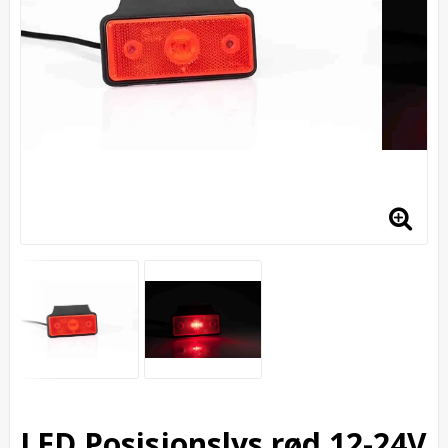
LED Posisjonslys rød 12-24V