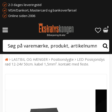
2-3 dages leveringstid
VISA/Dankort, Mastercard og bankoverførsel
Online siden 2006
0
LASTBIL OG HÆNGER
Positionslygte
LED Posisjonslys
rød 12-24V 50cm. kabel 1,5mm². kontakt med feste.