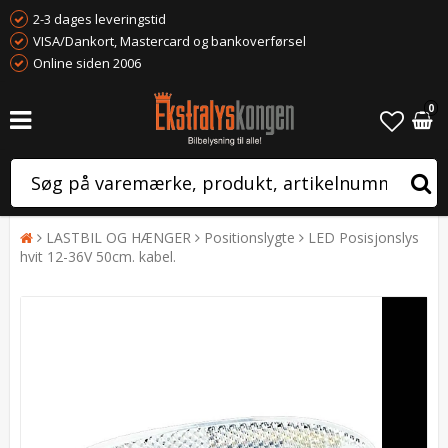
2-3 dages leveringstid
VISA/Dankort, Mastercard og bankoverførsel
Online siden 2006
0
LASTBIL OG HÆNGER
Positionslygte
LED Posisjonslys
hvit 12-36V 50cm. kabel.