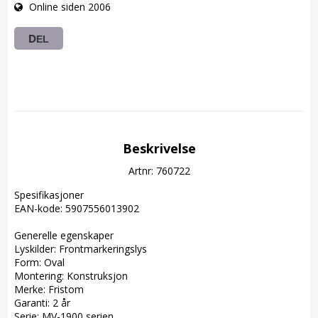
Online siden 2006
DEL
Beskrivelse
Artnr: 760722
Spesifikasjoner  

EAN-kode: 5907556013902  

Generelle egenskaper  

Lyskilder: Frontmarkeringslys  

Form: Oval  

Montering: Konstruksjon  

Merke: Fristom  

Garanti: 2 år  

Serie: MV-1900 serien  
