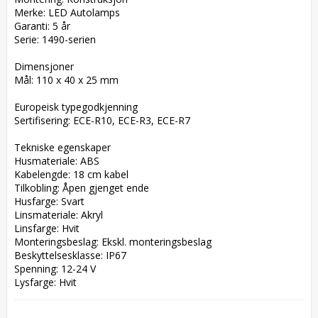
Merke: LED Autolamps  

Garanti: 5 år  

Serie: 1490-serien  

Dimensjoner  

Mål: 110 x 40 x 25 mm  

Europeisk typegodkjenning  

Sertifisering: ECE-R10, ECE-R3, ECE-R7  

Tekniske egenskaper  

Husmateriale: ABS  

Kabelengde: 18 cm kabel  

Tilkobling: Åpen gjenget ende  

Husfarge: Svart  

Linsmateriale: Akryl  

Linsfarge: Hvit  

Monteringsbeslag: Ekskl. monteringsbeslag  

Beskyttelsesklasse: IP67  

Spenning: 12-24 V  

Lysfarge: Hvit