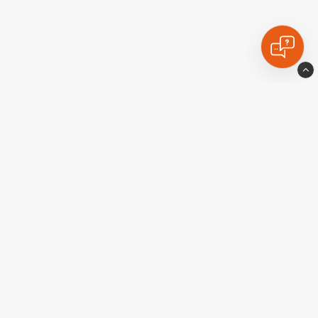
Ekstralyskongen
Industrigatan10
77435 Avesta
Sverige