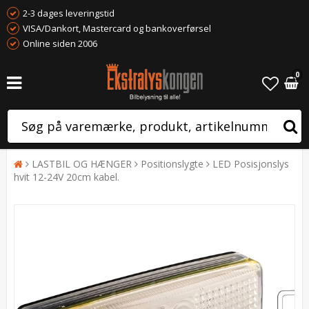
2-3 dages leveringstid
VISA/Dankort, Mastercard og bankoverførsel
Online siden 2006
0
LASTBIL OG HÆNGER
Positionslygte
LED Posisjonslys
hvit 12-24V 20cm kabel.