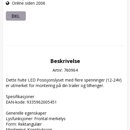
Online siden 2006
DEL
Beskrivelse
Artnr: 760964
Dette hvite LED Posisjonslyset med flere spenninger (12-24V) 
er utmerket for montering på din trailer og tilhenger.

Spesifikasjoner  

EAN-kode: 9335962005451  

Generelle egenskaper  

Lysfunksjoner: Frontal merkelys  

Form: Rektangulær  

Montering: Konstruksjon  
