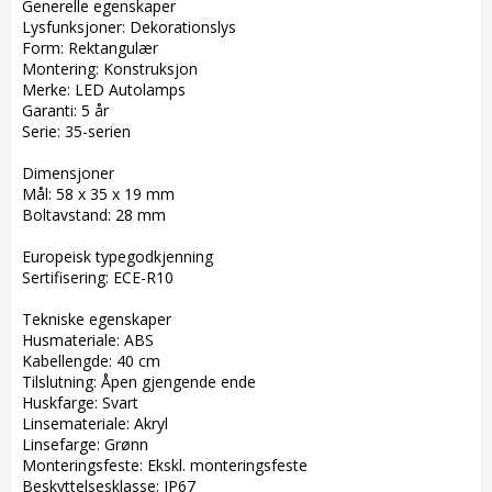
Generelle egenskaper  

Lysfunksjoner: Dekorationslys  

Form: Rektangulær  

Montering: Konstruksjon  

Merke: LED Autolamps  

Garanti: 5 år  

Serie: 35-serien  

Dimensjoner  

Mål: 58 x 35 x 19 mm  

Boltavstand: 28 mm  

Europeisk typegodkjenning  

Sertifisering: ECE-R10  

Tekniske egenskaper  

Husmateriale: ABS  

Kabellengde: 40 cm  

Tilslutning: Åpen gjengende ende  

Huskfarge: Svart  

Linsemateriale: Akryl  

Linsefarge: Grønn  

Monteringsfeste: Ekskl. monteringsfeste  

Beskyttelsesklasse: IP67  
