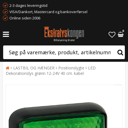
2-3 dages leveringstid
VISA/Dankort, Mastercard og bankoverførsel
Online siden 2006
0
LASTBIL OG HÆNGER
Positionslygte
LED
Dekorationslys grønn 12-24V 40 cm. kabel