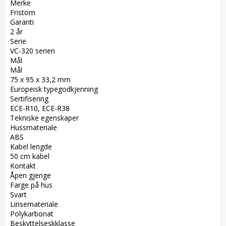
Merke  

Fristom  

Garanti  

2 år  

Serie  

VC-320 serien  

Mål  

Mål  

75 x 95 x 33,2 mm  

Europeisk typegodkjenning  

Sertifisering  

ECE-R10, ECE-R38  

Tekniske egenskaper  

Hussmateriale  

ABS  

Kabel lengde  

50 cm kabel  

Kontakt  

Åpen gjenge  

Farge på hus  

Svart  

Linsemateriale  

Polykarbonat  

Beskyttelseskklasse  
