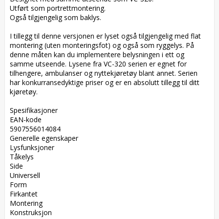
Utført som portrettmontering.

Også tilgjengelig som baklys.

I tillegg til denne versjonen er lyset også tilgjengelig med flat 
montering (uten monteringsfot) og også som ryggelys. På 
denne måten kan du implementere belysningen i ett og 
samme utseende. Lysene fra VC-320 serien er egnet for 
tilhengere, ambulanser og nyttekjøretøy blant annet. Serien 
har konkurransedyktige priser og er en absolutt tillegg til ditt 
kjøretøy.

Spesifikasjoner  

EAN-kode  

5907556014084  

Generelle egenskaper  

Lysfunksjoner  

Tåkelys  

Side  

Universell  

Form  

Firkantet  

Montering  

Konstruksjon  
