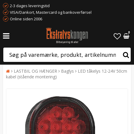
2-3 dages leveringstid
VISA/Dankort, Mastercard og bankoverførsel
Online siden 2006
0
LASTBIL OG HÆNGER
Baglys
LED tåkelys 12-24V 50cm
kabel (stående montering)