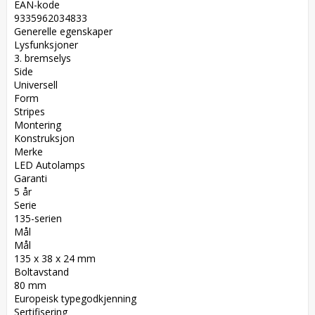
EAN-kode  

9335962034833  

Generelle egenskaper  

Lysfunksjoner  

3. bremselys  

Side  

Universell  

Form  

Stripes  

Montering  

Konstruksjon  

Merke  

LED Autolamps  

Garanti  

5 år  

Serie  

135-serien  

Mål  

Mål  

135 x 38 x 24 mm  

Boltavstand  

80 mm  

Europeisk typegodkjenning  

Sertifisering  
