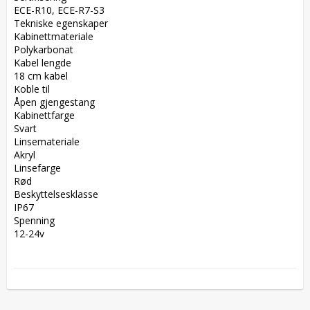
ECE-R10, ECE-R7-S3  

Tekniske egenskaper  

Kabinettmateriale  

Polykarbonat  

Kabel lengde  

18 cm kabel  

Koble til  

Åpen gjengestang  

Kabinettfarge  

Svart  

Linsemateriale  

Akryl  

Linsefarge  

Rød  

Beskyttelsesklasse  

IP67  

Spenning  

12-24v