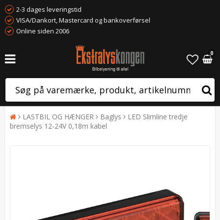
2-3 dages leveringstid
VISA/Dankort, Mastercard og bankoverførsel
Online siden 2006
0
LASTBIL OG HÆNGER
Baglys
LED Slimline tredje
bremselys 12-24V 0,18m kabel