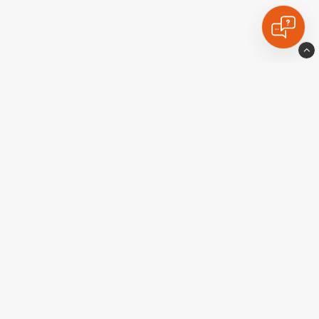
Ekstralyskongen
Industrigatan10
77435 Avesta
Sverige
+46-226-174427