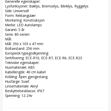
Generelle egenskaper:  

Lysfunksjoner: Baklys, Bremselys, Blinklys, Ryggelys  

Side: Universell  

Form: Rektangulær  

Montering: Konstruksjon  

Merke: LED Autolamps  

Garanti: 5 år  

Serie: 80-serien  

Mål:  

Mål: 350 x 105 x 47 mm  

Boltavstand: 256 mm  

Europeisk typegodkjenning:  

Sertifisering: ECE-R10, ECE-R7, ECE-R6, ECE-R23  

Tekniske egenskaper:  

Husmateriale: ABS  

Kabellengde: 40 cm kabel  

Kobling: Åpen gjengestang  

Husfarge: Svart  

Linsemateriale: Akryl  

Beskyttelsesklasse: IP67  

Spenning: 12-24v