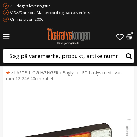
2-3 dages leveringstid
VISA/Dankort, Mastercard og bankoverførsel
Online siden 2006
0
LASTBIL OG HÆNGER
Baglys
LED baklys med svart
ram 12-24V 40cm kabel