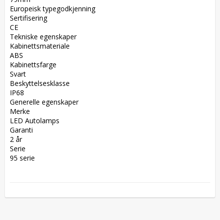
Europeisk typegodkjenning  

Sertifisering  

CE  

Tekniske egenskaper  

Kabinettsmateriale  

ABS  

Kabinettsfarge  

Svart  

Beskyttelsesklasse  

IP68  

Generelle egenskaper  

Merke  

LED Autolamps  

Garanti  

2 år  

Serie  

95 serie