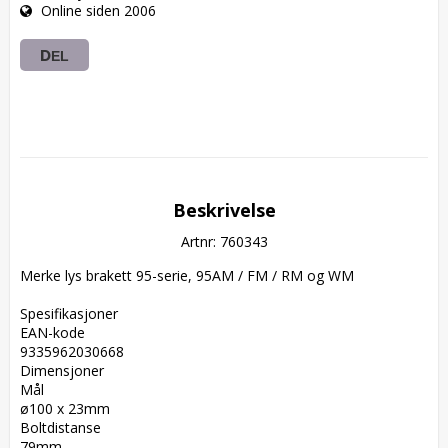
Online siden 2006
DEL
Beskrivelse
Artnr: 760343
Merke lys brakett 95-serie, 95AM / FM / RM og WM

Spesifikasjoner  

EAN-kode  

9335962030668  

Dimensjoner  

Mål  

ø100 x 23mm  

Boltdistanse  

79mm  
