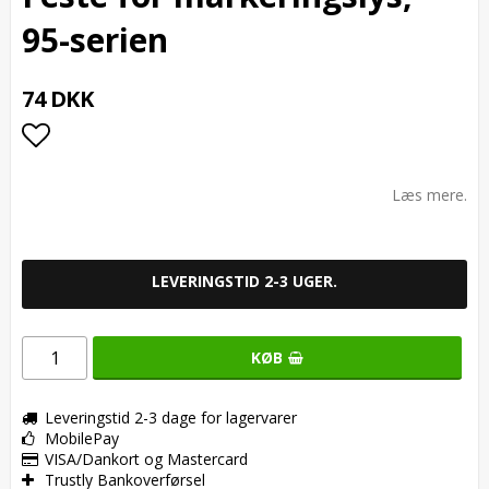
95-serien
74 DKK
Add to list of favorites
Læs mere.
LEVERINGSTID 2-3 UGER.
KØB
Leveringstid 2-3 dage for lagervarer
MobilePay
VISA/Dankort og Mastercard
Trustly Bankoverførsel